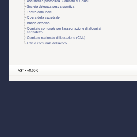
Assistenza postbellica. Comitato di Chiusi
Società delegata pesca sportiva
Teatro comunale
Opera della cattedrale
Banda cittadina
Comitato comunale per l'assegnazione di alloggi ai
senzatetto
Comitato nazionale di liberazione (CNL)
Ufficio comunale del lavoro
AST - v0.65.0