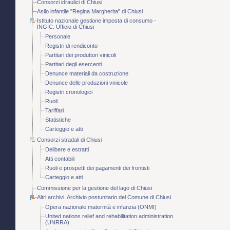
Consorzi idraulici di Chiusi
Asilo infantile "Regina Margherita" di Chiusi
Istituto nazionale gestione imposta di consumo -
INGIC. Ufficio di Chiusi
Personale
Registri di rendiconto
Partitari dei produttori vinicoli
Partitari degli esercenti
Denunce materiali da costruzione
Denunce delle produzioni vinicole
Registri cronologici
Ruoli
Tariffari
Statistiche
Carteggio e atti
Consorzi stradali di Chiusi
Delibere e estratti
Atti contabili
Ruoli e prospetti dei pagamenti dei frontisti
Carteggio e atti
Commissione per la gestione del lago di Chiusi
Altri archivi. Archivio postunitario del Comune di Chiusi
Opera nazionale maternità e infanzia (ONMI)
United nations relief and rehabilitation administration
(UNRRA)