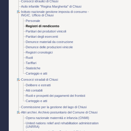
Consorzi idraulici di Chiusi
Asilo infantile "Regina Margherita" di Chiusi
Istituto nazionale gestione imposta di consumo -
INGIC. Ufficio di Chiusi
Personale
Registri di rendiconto
Partitari dei produttori vinicoli
Partitari degli esercenti
Denunce materiali da costruzione
Denunce delle produzioni vinicole
Registri cronologici
Ruoli
Tariffari
Statistiche
Carteggio e atti
Consorzi stradali di Chiusi
Delibere e estratti
Atti contabili
Ruoli e prospetti dei pagamenti dei frontisti
Carteggio e atti
Commissione per la gestione del lago di Chiusi
Altri archivi. Archivio postunitario del Comune di Chiusi
Opera nazionale maternità e infanzia (ONMI)
United nations relief and rehabilitation administration
(UNRRA)