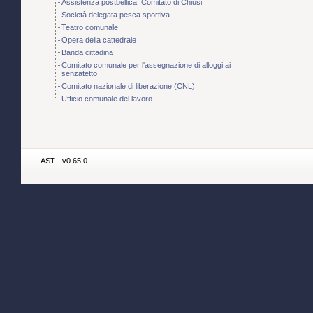
Assistenza postbellica. Comitato di Chiusi
Società delegata pesca sportiva
Teatro comunale
Opera della cattedrale
Banda cittadina
Comitato comunale per l'assegnazione di alloggi ai
senzatetto
Comitato nazionale di liberazione (CNL)
Ufficio comunale del lavoro
AST - v0.65.0