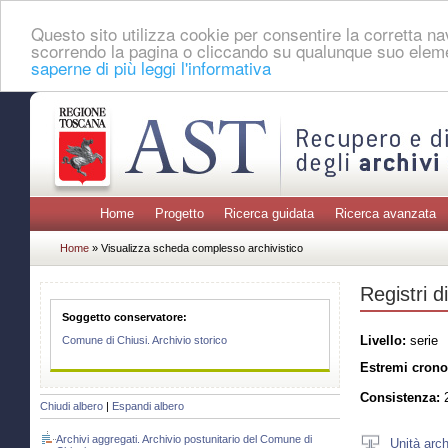
Questo sito utilizza cookie per consentire la corretta 
scorrendo la pagina o cliccando su qualunque suo eleme
saperne di più leggi l'informativa
Home
Progetto
Ricerca guidata
Ricerca avanzata
Home
» Visualizza scheda complesso archivistico
Registri d
Soggetto conservatore:
Livello:
serie
Comune di Chiusi. Archivio storico
Estremi crono
Consistenza:
2
Chiudi albero
|
Espandi albero
Archivi aggregati. Archivio postunitario del Comune di
Unità arch