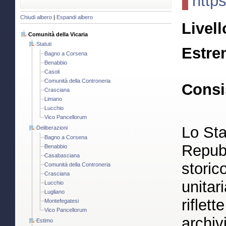
http
Chiudi albero
|
Espandi albero
Livell
Comunità della Vicaria
Statuti
Estre
Bagno a Corsena
Benabbio
Casoli
Comunità della Controneria
Consi
Crasciana
Limano
Lucchio
Vico Pancellorum
Lo Sta
Deliberazioni
Bagno a Corsena
Repubb
Benabbio
Casabasciana
storic
Comunità della Controneria
Crasciana
unitar
Lucchio
Lugliano
riflet
Montefegatesi
Vico Pancellorum
archiv
Estimo