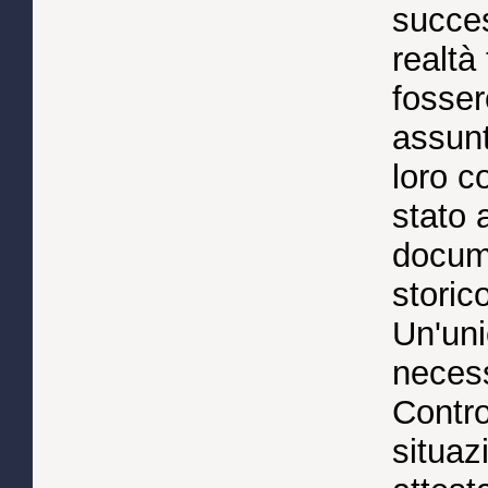
succe
realtà 
fosser
assunt
loro c
stato 
docume
storic
Un'uni
necess
Contro
situazi