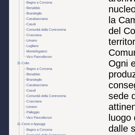
Bagno a Corsena
nucleo
Benabbio
Brandeglio
la Cam
Casabasciana
Casoli
del Co
Comunità della Controneria
Crasciana
territ
Limano
Lugliano
Comuni
Montefegatesi
Vico Pancellorum
Ogni e
Colte
Bagno a Corsena
produz
Benabbio
Brandeglio
conseg
Casabasciana
Casoli
sede d
Comunità della Controneria
Crasciana
attine
Limano
Palleggio
luogo 
Vico Pancellorum
Censi e Appoggi
dalle 
Bagno a Corsena
Comunità della Controneria