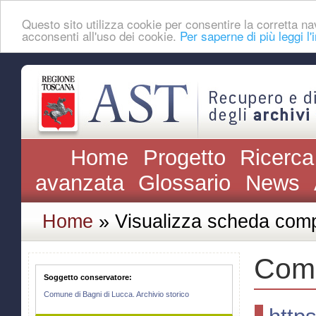
Questo sito utilizza cookie per consentire la corretta
acconsenti all'uso dei cookie.
Per saperne di più leggi l'
Home
Progetto
Ricerca
avanzata
Glossario
News
Home
» Visualizza scheda comp
Comu
Soggetto conservatore:
Comune di Bagni di Lucca. Archivio storico