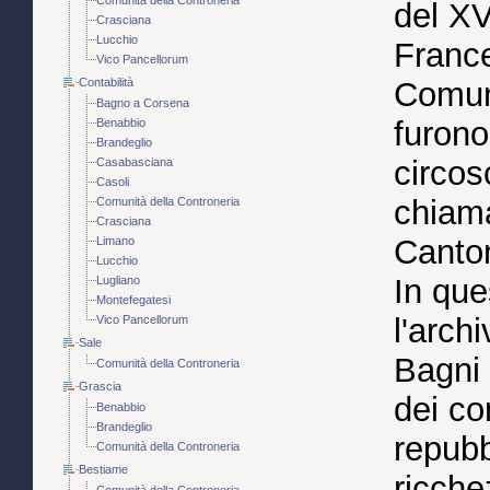
del XV
Crasciana
Lucchio
France
Vico Pancellorum
Contabilità
Comuni
Bagno a Corsena
furono
Benabbio
Brandeglio
circos
Casabasciana
Casoli
chiama
Comunità della Controneria
Crasciana
Canton
Limano
Lucchio
In que
Lugliano
Montefegatesi
l'arch
Vico Pancellorum
Sale
Bagni 
Comunità della Controneria
Grascia
dei c
Benabbio
Brandeglio
repubb
Comunità della Controneria
Bestiame
ricche
Comunità della Controneria