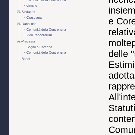
Limano
insie
Sindacati
Crasciana
e Core
Danni dati
relati
Comunità della Controneria
Vico Pancellorum
moltep
Processi
Bagno a Corsena
delle "
Comunità della Controneria
Bandi
Estimi
adottar
rappre
All'in
Statuti
conten
Comuni