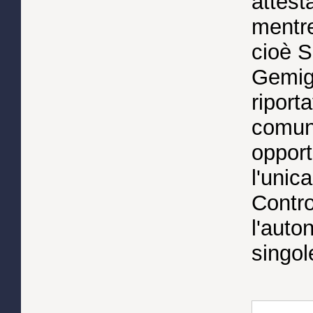
attest
mentre 
cioè S
Gemig
riporta
comuni
opport
l'unic
Contro
l'auto
singol