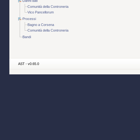
Danni dati
Comunità della Controneria
Vico Pancellorum
Processi
Bagno a Corsena
Comunità della Controneria
Bandi
AST - v0.65.0