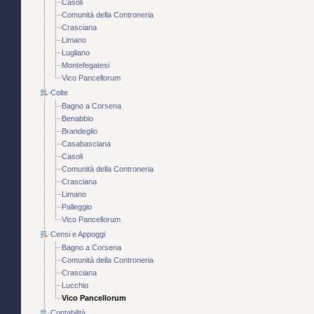
Casoli
Comunità della Controneria
Crasciana
Limano
Lugliano
Montefegatesi
Vico Pancellorum
Colte
Bagno a Corsena
Benabbio
Brandeglio
Casabasciana
Casoli
Comunità della Controneria
Crasciana
Limano
Palleggio
Vico Pancellorum
Censi e Appoggi
Bagno a Corsena
Comunità della Controneria
Crasciana
Lucchio
Vico Pancellorum
Contabilità