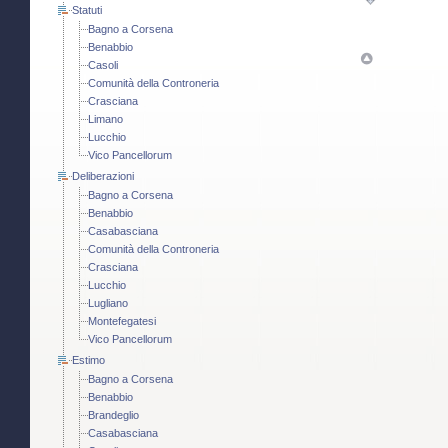
Statuti
Bagno a Corsena
Benabbio
Casoli
Comunità della Controneria
Crasciana
Limano
Lucchio
Vico Pancellorum
Deliberazioni
Bagno a Corsena
Benabbio
Casabasciana
Comunità della Controneria
Crasciana
Lucchio
Lugliano
Montefegatesi
Vico Pancellorum
Estimo
Bagno a Corsena
Benabbio
Brandeglio
Casabasciana