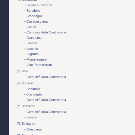
Bagno a Corsena
Benabbio
Brandeglio
Casabasciana
Casoli
Comunità della Controneria
Crasciana
Limano
Lucchio
Lugliano
Montefegatesi
Vico Pancellorum
Sale
Comunità della Controneria
Grascia
Benabbio
Brandeglio
Comunità della Controneria
Bestiame
Comunità della Controneria
Limano
Sindacati
Crasciana