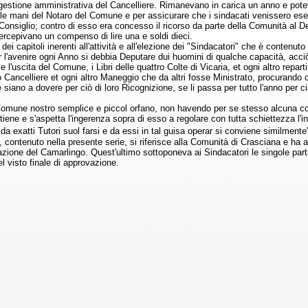
 gestione amministrativa del Cancelliere. Rimanevano in carica un anno e potevan
e mani del Notaro del Comune e per assicurare che i sindacati venissero esegui
 Consiglio; contro di esso era concesso il ricorso da parte della Comunità al D
ercepivano un compenso di lire una e soldi dieci.
dei capitoli inerenti all'attività e all'elezione dei "Sindacatori" che è contenut
 l'avenire ogni Anno si debbia Deputare dui huomini di qualche capacità, acciò 
a e l'uscita del Comune, i Libri delle quattro Colte di Vicaria, et ogni altro re
o Cancelliere et ogni altro Maneggio che da altri fosse Ministrato, procurando
e siano a dovere per ciò di loro Ricognizione, se li passa per tutto l'anno per c
omune nostro semplice e piccol orfano, non havendo per se stesso alcuna cognit
iene e s'aspetta l'ingerenza sopra di esso a regolare con tutta schiettezza l'i
a exatti Tutori suol farsi e da essi in tal guisa operar si conviene similmente
o, contenuto nella presente serie, si riferisce alla Comunità di Crasciana e ha a
azione del Camarlingo. Quest'ultimo sottoponeva ai Sindacatori le singole partit
el visto finale di approvazione.