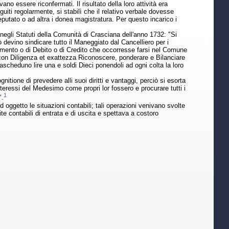
o essere riconfermati. Il risultato della loro attività era
ti regolarmente, si stabilì che il relativo verbale dovesse
eputato o ad altra i donea magistratura. Per questo incarico i
o negli Statuti della Comunità di Crasciana dell'anno 1732: "Si
devino sindicare tutto il Maneggiato dal Cancelliero per i
partimento o di Debito o di Credito che occorresse farsi nel Comune
 con Diligenza et exattezza Riconoscere, ponderare e Bilanciare
iascheduno lire una e soldi Dieci ponendoli ad ogni colta la loro
ione di prevedere alli suoi diritti e vantaggi, perciò si esorta
nteressi del Medesimo come propri lor fossero e procurare tutti i
1
".
d oggetto le situazioni contabili; tali operazioni venivano svolte
e contabili di entrata e di uscita e spettava a costoro