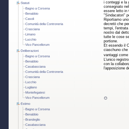
i conteggi e la
Statuti
consegnato nell
Bagno a Corsena
essere letto in
Benabbio
"Sindacatori" p
Casoli
Riportiamo uno 
decretò che per
Comunità della Controneria
tempi, l'entrat
Crasciana
nostro dal dett
Limano
tutte le cose s
Lucchio
portione.
Vico Pancellorum
Et essendo il C
ciaschuno che t
Deliberazioni
vantaggi come d
Bagno a Corsena
L'unico registr
Benabbio
con la collabor
Casabasciana
l'apposizione d
Comunità della Controneria
Crasciana
Lucchio
Lugliano
Montefegatesi
Vico Pancellorum
Estimo
Bagno a Corsena
Benabbio
Brandeglio
Casabasciana