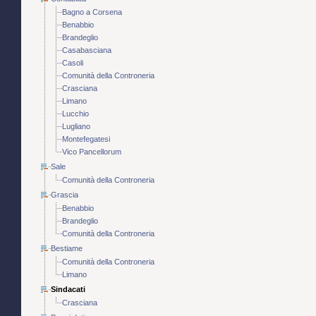
Bagno a Corsena
Benabbio
Brandeglio
Casabasciana
Casoli
Comunità della Controneria
Crasciana
Limano
Lucchio
Lugliano
Montefegatesi
Vico Pancellorum
Sale
Comunità della Controneria
Grascia
Benabbio
Brandeglio
Comunità della Controneria
Bestiame
Comunità della Controneria
Limano
Sindacati
Crasciana