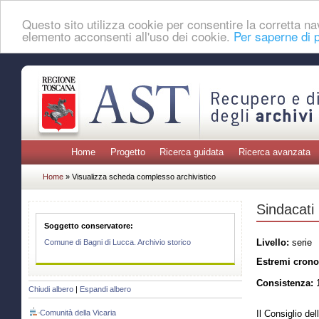
Questo sito utilizza cookie per consentire la corretta 
elemento acconsenti all'uso dei cookie.
Per saperne di p
Home
Progetto
Ricerca guidata
Ricerca avanzata
Home
» Visualizza scheda complesso archivistico
Sindacati
Soggetto conservatore:
Livello:
serie
Comune di Bagni di Lucca. Archivio storico
Estremi crono
Consistenza:
1
Chiudi albero
|
Espandi albero
Comunità della Vicaria
Il Consiglio de