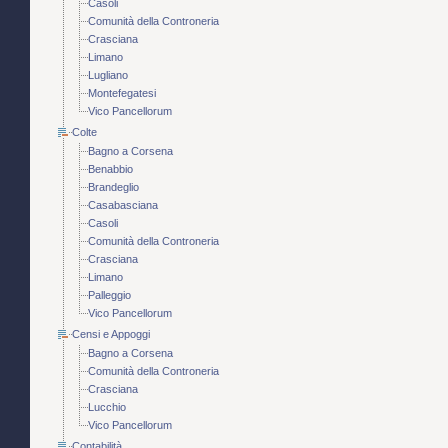
Casoli
Comunità della Controneria
Crasciana
Limano
Lugliano
Montefegatesi
Vico Pancellorum
Colte
Bagno a Corsena
Benabbio
Brandeglio
Casabasciana
Casoli
Comunità della Controneria
Crasciana
Limano
Palleggio
Vico Pancellorum
Censi e Appoggi
Bagno a Corsena
Comunità della Controneria
Crasciana
Lucchio
Vico Pancellorum
Contabilità