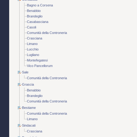
Bagno a Corsena
Benabbio
Brandeglio
Casabasciana
Casoli
Comunità della Controneria
Crasciana
Limano
Lucchio
Lugliano
Montefegatesi
Vico Pancellorum
Sale
Comunità della Controneria
Grascia
Benabbio
Brandeglio
Comunità della Controneria
Bestiame
Comunità della Controneria
Limano
Sindacati
Crasciana