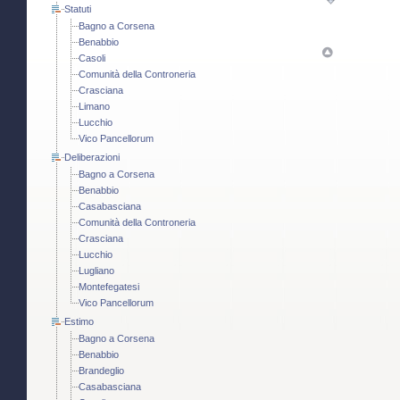
Statuti
Bagno a Corsena
Benabbio
Casoli
Comunità della Controneria
Crasciana
Limano
Lucchio
Vico Pancellorum
Deliberazioni
Bagno a Corsena
Benabbio
Casabasciana
Comunità della Controneria
Crasciana
Lucchio
Lugliano
Montefegatesi
Vico Pancellorum
Estimo
Bagno a Corsena
Benabbio
Brandeglio
Casabasciana