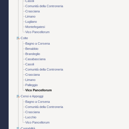
Casoli
Comunità della Controneria
Crasciana
Limano
Lugliano
Montefegatesi
Vico Pancellorum
Colte
Bagno a Corsena
Benabbio
Brandeglio
Casabasciana
Casoli
Comunità della Controneria
Crasciana
Limano
Palleggio
Vico Pancellorum
Censi e Appoggi
Bagno a Corsena
Comunità della Controneria
Crasciana
Lucchio
Vico Pancellorum
Contabilità