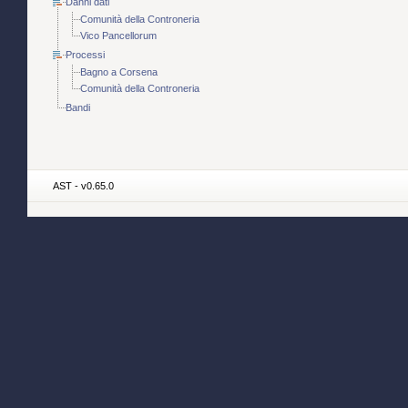
Danni dati
Comunità della Controneria
Vico Pancellorum
Processi
Bagno a Corsena
Comunità della Controneria
Bandi
AST - v0.65.0