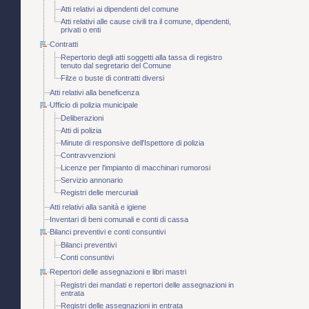
Atti relativi ai dipendenti del comune
Atti relativi alle cause civili tra il comune, dipendenti,
privati o enti
Contratti
Repertorio degli atti soggetti alla tassa di registro
tenuto dal segretario del Comune
Filze o buste di contratti diversi
Atti relativi alla beneficenza
Ufficio di polizia municipale
Deliberazioni
Atti di polizia
Minute di responsive dell'Ispettore di polizia
Contravvenzioni
Licenze per l'impianto di macchinari rumorosi
Servizio annonario
Registri delle mercuriali
Atti relativi alla sanità e igiene
Inventari di beni comunali e conti di cassa
Bilanci preventivi e conti consuntivi
Bilanci preventivi
Conti consuntivi
Repertori delle assegnazioni e libri mastri
Registri dei mandati e repertori delle assegnazioni in
entrata
Registri delle assegnazioni in entrata