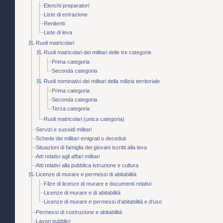
Elenchi preparatori
Liste di estrazione
Renitenti
Liste di leva
Ruoli matricolari
Ruoli matricolari dei militari delle tre categorie
Prima categoria
Seconda categoria
Ruoli nominativi dei militari della milizia territoriale
Prima categoria
Seconda categoria
Terza categoria
Ruoli matricolari (unica categoria)
Servizi e sussidi militari
Schede dei militari emigrati o deceduti
Situazioni di famiglia dei giovani iscritti alla leva
Atti relativi agli affari militari
Atti relativi alla pubblica istruzione e cultura
Licenze di murare e permessi di abitabilità
Filze di licenze di murare e documenti relativi
Licenze di murare e di abitabilità
Licenze di murare e permessi d'abitabilità e d'uso
Permessi di costruzione e abitabilità
Lavori pubblici