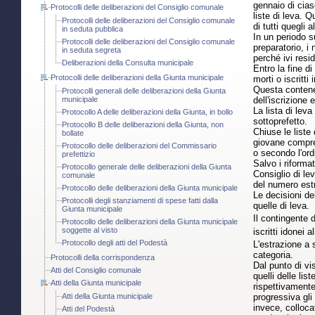
gennaio di cias
Protocolli delle deliberazioni del Consiglio comunale
liste di leva. Q
Protocolli delle deliberazioni del Consiglio comunale
di tutti quegli a
in seduta pubblica
In un periodo s
Protocolli delle deliberazioni del Consiglio comunale
preparatorio, i
in seduta segreta
perché ivi resid
Deliberazioni della Consulta municipale
Entro la fine d
Protocolli delle deliberazioni della Giunta municipale
morti o iscritti
Questa contenev
Protocolli generali delle deliberazioni della Giunta
municipale
dell'iscrizione 
La lista di lev
Protocollo A delle deliberazioni della Giunta, in bollo
sottoprefetto.
Protocollo B delle deliberazioni della Giunta, non
Chiuse le liste
bollate
giovane compres
Protocollo delle deliberazioni del Commissario
o secondo l'ord
prefettizio
Salvo i riforma
Protocollo generale delle deliberazioni della Giunta
Consiglio di lev
comunale
del numero estr
Protocollo delle deliberazioni della Giunta municipale
Le decisioni de
Protocolli degli stanziamenti di spese fatti dalla
quelle di leva.
Giunta municipale
Il contingente d
Protocollo delle deliberazioni della Giunta municipale
soggette al visto
iscritti idonei
Protocollo degli atti del Podestà
L'estrazione a 
categoria.
Protocolli della corrispondenza
Dal punto di vis
Atti del Consiglio comunale
quelli delle lis
Atti della Giunta municipale
rispettivamente
progressiva gli 
Atti della Giunta municipale
invece, colloca
Atti del Podestà