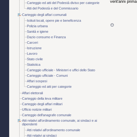
vent'anni prima
Carteggio ed atti del Podestà diviso per categorie
Atti del Podestà e del Commissario
Carteggio degli affari comunali
Istituti locali, opere pie e beneficenza
Polizia urbana
Sanità e igiene
Dazio consumo e Finanza
Carceri
Istruzione
Lavoro
Stato civile
Statistica
Carteggio ufficiale - Ministeri e uffici dello Stato
Carteggio ufficiale - Comuni
Affari sospesi
Carteggio ed atti per categorie
Affari elettorali
Carteggio della leva militare
Carteggio degli affari militari
Ufficio notizie militari
Carteggio dell'anagrafe comunale
Atti relativi all'ordinamento comunale, ai sindaci e ai
dipendenti
Atti relativi all'ordinamento comunale
Atti relativi ai sindaci