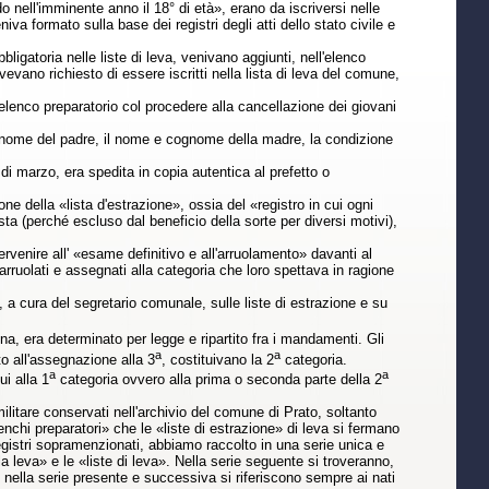
nell'imminente anno il 18° di età», erano da iscriversi nelle
iva formato sulla base dei registri degli atti dello stato civile e
igatoria nelle liste di leva, venivano aggiunti, nell'elenco
evano richiesto di essere iscritti nella lista di leva del comune,
l'elenco preparatorio col procedere alla cancellazione dei giovani
 il nome del padre, il nome e cognome della madre, la condizione
di marzo, era spedita in copia autentica al prefetto o
e della «lista d'estrazione», ossia del «registro in cui ogni
sta (perché escluso dal beneficio della sorte per diversi motivi),
ervenire all' «esame definitivo e all'arruolamento» davanti al
o arruolati e assegnati alla categoria che loro spettava in ragione
, a cura del segretario comunale, sulle liste di estrazione e su
a, era determinato per legge e ripartito fra i mandamenti. Gli
a
a
o all'assegnazione alla 3
, costituivano la 2
categoria.
a
a
ui alla 1
categoria ovvero alla prima o seconda parte della 2
a militare conservati nell'archivio del comune di Prato, soltanto
«elenchi preparatori» che le «liste di estrazione» di leva si fermano
egistri sopramenzionati, abbiamo raccolto in una serie unica e
alla leva» e le «liste di leva». Nella serie seguente si troveranno,
si nella serie presente e successiva si riferiscono sempre ai nati