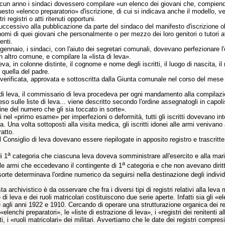
cun anno i sindaci dovessero compilare «un elenco dei giovani che, compiendo 
uesto «elenco preparatorio» d'iscrizione, di cui si indicava anche il modello, ven
ltri registri o atti ritenuti opportuni.
uccessivo alla pubblicazione da parte del sindaco del manifesto d'iscrizione obbl
 nomi di quei giovani che personalmente o per mezzo dei loro genitori o tutori av
enti.
i gennaio, i sindaci, con l'aiuto dei segretari comunali, dovevano perfezionare 
 in altro comune, e compilare la «lista di leva».
a, in colonne distinte, il cognome e nome degli iscritti, il luogo di nascita,
e quella del padre.
a verificata, approvata e sottoscritta dalla Giunta comunale nel corso del mese 
 di leva, il commissario di leva procedeva per ogni mandamento alla compilazion
o sulle liste di leva... viene descritto secondo l'ordine assegnatogli in capoli
ine del numero che gli sia toccato in sorte».
ti nel «primo esame» per imperfezioni o deformità, tutti gli iscritti dovevano int
a. Una volta sottoposti alla visita medica, gli iscritti idonei alle armi venivan
atto.
l Consiglio di leva dovevano essere riepilogate in apposito registro e trascritte
a
i 1
categoria che ciascuna leva doveva somministrare all'esercito e alla marin
a
 alle armi che eccedevano il contingente di 1
categoria e che non avevano diritt
sorte determinava l'ordine numerico da seguirsi nella destinazione degli individ
ta archivistico è da osservare che fra i diversi tipi di registri relativi alla lev
te di leva e dei ruoli matricolari costituiscono due serie aperte. Infatti sia gli 
 agli anni 1922 e 1910. Cercando di operare una strutturazione organica dei r
«elenchi preparatori», le «liste di estrazione di leva», i «registri dei renitenti 
ti, i «ruoli matricolari» dei militari. Avvertiamo che le date dei registri compre