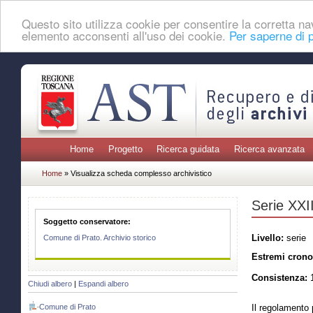
Questo sito utilizza cookie per consentire la corretta 
elemento acconsenti all'uso dei cookie.
Per saperne di p
Home
Progetto
Ricerca guidata
Ricerca avanzata
Home
» Visualizza scheda complesso archivistico
Serie XXII
Soggetto conservatore:
Livello:
serie
Comune di Prato. Archivio storico
Estremi crono
Consistenza:
1
Chiudi albero
|
Espandi albero
Comune di Prato
Il regolamento 