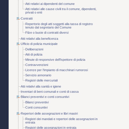
Atti relativi ai dipendenti del comune
Atti relativi alle cause civili tra il comune, dipendenti,
privati o enti
Contratti
Repertorio degli atti soggetti alla tassa di registro
tenuto dal segretario del Comune
Filze o buste di contratti diversi
Atti relativi alla beneficenza
Ufficio di polizia municipale
Deliberazioni
Atti di polizia
Minute di responsive dell'Ispettore di polizia
Contravvenzioni
Licenze per l'impianto di macchinari rumorosi
Servizio annonario
Registri delle mercuriali
Atti relativi alla sanità e igiene
Inventari di beni comunali e conti di cassa
Bilanci preventivi e conti consuntivi
Bilanci preventivi
Conti consuntivi
Repertori delle assegnazioni e libri mastri
Registri dei mandati e repertori delle assegnazioni in
entrata
Registri delle assegnazioni in entrata