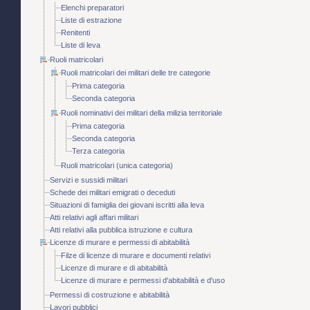
Elenchi preparatori
Liste di estrazione
Renitenti
Liste di leva
Ruoli matricolari
Ruoli matricolari dei militari delle tre categorie
Prima categoria
Seconda categoria
Ruoli nominativi dei militari della milizia territoriale
Prima categoria
Seconda categoria
Terza categoria
Ruoli matricolari (unica categoria)
Servizi e sussidi militari
Schede dei militari emigrati o deceduti
Situazioni di famiglia dei giovani iscritti alla leva
Atti relativi agli affari militari
Atti relativi alla pubblica istruzione e cultura
Licenze di murare e permessi di abitabilità
Filze di licenze di murare e documenti relativi
Licenze di murare e di abitabilità
Licenze di murare e permessi d'abitabilità e d'uso
Permessi di costruzione e abitabilità
Lavori pubblici