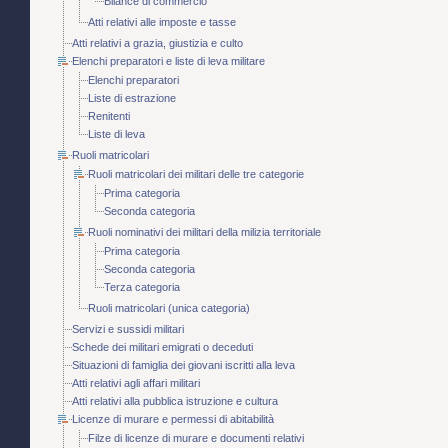
Bilance di commercio
Atti relativi alle imposte e tasse
Atti relativi a grazia, giustizia e culto
Elenchi preparatori e liste di leva militare
Elenchi preparatori
Liste di estrazione
Renitenti
Liste di leva
Ruoli matricolari
Ruoli matricolari dei militari delle tre categorie
Prima categoria
Seconda categoria
Ruoli nominativi dei militari della milizia territoriale
Prima categoria
Seconda categoria
Terza categoria
Ruoli matricolari (unica categoria)
Servizi e sussidi militari
Schede dei militari emigrati o deceduti
Situazioni di famiglia dei giovani iscritti alla leva
Atti relativi agli affari militari
Atti relativi alla pubblica istruzione e cultura
Licenze di murare e permessi di abitabilità
Filze di licenze di murare e documenti relativi