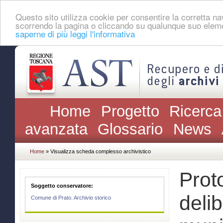
Questo sito utilizza cookie per consentire la corretta 
scorrendo la pagina o cliccando su qualunque suo eleme
saperne di più leggi l'informativa
Home
Progetto
Ricerca
avanzata
Glossario
News
Home
» Visualizza scheda complesso archivistico
Proto
Soggetto conservatore:
deli
Comune di Prato. Archivio storico