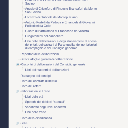
Savino
Angelo di Cristoforo di Finuccio Brancafori da Monte
San Savino
Lorenzo di Gabriele da Montepulciano
Antonio Portelli da Padova e Emanuele di Giovanni
Pelliccioni da Colle
Giusto di Bartolomeo di Francesco da Volterra
Luogotenenti del cancelliere
Libri delle deliberazioni e degli stanziamenti di spesa
dei priori, dei capitani di Parte guelfa, dei gonfalonieri
di compagnia e del Consiglio generale
Repertori delle deliberazioni
Stracciafogli e giornali di deliberazione
Riscontri di deliberazioni del Consiglio generale
Libri dei riscontri di deliberazioni
Rassegne dei consigli
Libro dei contratti di mutuo
Libro dei referti
Imborsazioni e Tratte
Libri delle età
Specchi dei debitori "statuali"
Vacchette degli uffici accettati
Libri delle tratte
Libro della cittadinanza
Balìe