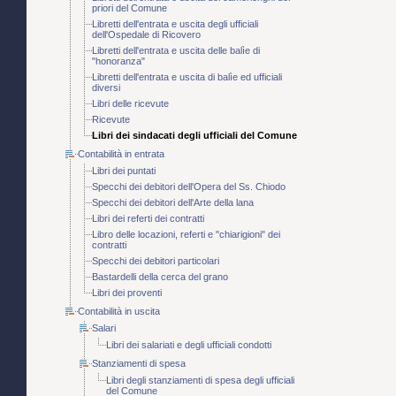
priori del Comune
Libretti dell'entrata e uscita degli ufficiali
dell'Ospedale di Ricovero
Libretti dell'entrata e uscita delle balìe di
"honoranza"
Libretti dell'entrata e uscita di balìe ed ufficiali
diversi
Libri delle ricevute
Ricevute
Libri dei sindacati degli ufficiali del Comune
Contabilità in entrata
Libri dei puntati
Specchi dei debitori dell'Opera del Ss. Chiodo
Specchi dei debitori dell'Arte della lana
Libri dei referti dei contratti
Libro delle locazioni, referti e "chiarigioni" dei
contratti
Specchi dei debitori particolari
Bastardelli della cerca del grano
Libri dei proventi
Contabilità in uscita
Salari
Libri dei salariati e degli ufficiali condotti
Stanziamenti di spesa
Libri degli stanziamenti di spesa degli ufficiali
del Comune