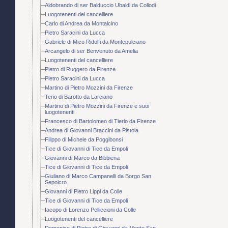
Aldobrando di ser Balduccio Ubaldi da Collodi
Luogotenenti del cancelliere
Carlo di Andrea da Montalcino
Pietro Saracini da Lucca
Gabriele di Mico Ridolfi da Montepulciano
Arcangelo di ser Benvenuto da Amelia
Luogotenenti del cancelliere
Pietro di Ruggero da Firenze
Pietro Saracini da Lucca
Martino di Pietro Mozzini da Firenze
Terio di Barotto da Larciano
Martino di Pietro Mozzini da Firenze e suoi
luogotenenti
Francesco di Bartolomeo di Tierio da Firenze
Andrea di Giovanni Braccini da Pistoia
Filippo di Michele da Poggibonsi
Tice di Giovanni di Tice da Empoli
Giovanni di Marco da Bibbiena
Tice di Giovanni di Tice da Empoli
Giuliano di Marco Campanelli da Borgo San
Sepolcro
Giovanni di Pietro Lippi da Colle
Tice di Giovanni di Tice da Empoli
Iacopo di Lorenzo Pelliccioni da Colle
Luogotenenti del cancelliere
Domenico di Pietro di Giovanni da Monte San