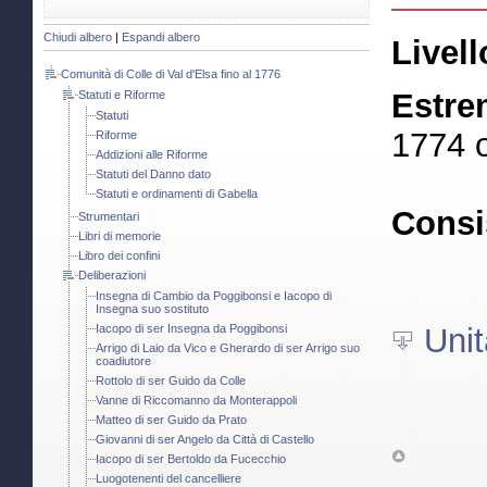
Chiudi albero
|
Espandi albero
Livell
Comunità di Colle di Val d'Elsa fino al 1776
Estre
Statuti e Riforme
Statuti
1774 o
Riforme
Addizioni alle Riforme
Statuti del Danno dato
Statuti e ordinamenti di Gabella
Consi
Strumentari
Libri di memorie
Libro dei confini
Deliberazioni
Insegna di Cambio da Poggibonsi e Iacopo di
Insegna suo sostituto
Iacopo di ser Insegna da Poggibonsi
Unit
Arrigo di Laio da Vico e Gherardo di ser Arrigo suo
coadiutore
Rottolo di ser Guido da Colle
Vanne di Riccomanno da Monterappoli
Matteo di ser Guido da Prato
Giovanni di ser Angelo da Città di Castello
Iacopo di ser Bertoldo da Fucecchio
Luogotenenti del cancelliere