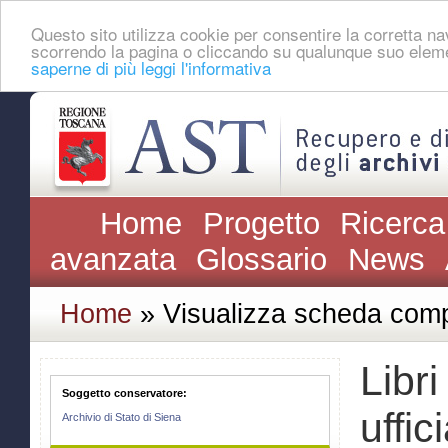
Questo sito utilizza cookie per consentire la corretta 
scorrendo la pagina o cliccando su qualunque suo eleme
saperne di più leggi l'informativa
Home
Progetto
Ricerca
avanzata
Glossario
News
Home
» Visualizza scheda comp
Libri
Soggetto conservatore:
uffi
Archivio di Stato di Siena