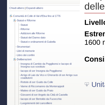
delle
Chiudi albero
|
Espandi albero
Comunità di Colle di Val d'Elsa fino al 1776
Livell
Statuti e Riforme
Statuti
Riforme
Estre
Addizioni alle Riforme
Statuti del Danno dato
1600 
Statuti e ordinamenti di Gabella
Strumentari
Libri di memorie
Libro dei confini
Consi
Deliberazioni
Insegna di Cambio da Poggibonsi e Iacopo di
Insegna suo sostituto
Iacopo di ser Insegna da Poggibonsi
Arrigo di Laio da Vico e Gherardo di ser Arrigo suo
coadiutore
Unit
Rottolo di ser Guido da Colle
Vanne di Riccomanno da Monterappoli
Matteo di ser Guido da Prato
Giovanni di ser Angelo da Città di Castello
Iacopo di ser Bertoldo da Fucecchio
Luogotenenti del cancelliere