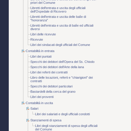
priori del Comune
Libretti dell'entrata e uscita degli ufficiali
dell'Ospedale di Ricovero
Libretti dell'entrata e uscita delle balìe di
"honoranza"
Libretti dell'entrata e uscita di balìe ed ufficiali
diversi
Libri delle ricevute
Ricevute
Libri dei sindacati degli ufficiali del Comune
Contabilità in entrata
Libri dei puntati
Specchi dei debitori dell'Opera del Ss. Chiodo
Specchi dei debitori dell'Arte della lana
Libri dei referti dei contratti
Libro delle locazioni, referti e "chiarigioni" dei
contratti
Specchi dei debitori particolari
Bastardelli della cerca del grano
Libri dei proventi
Contabilità in uscita
Salari
Libri dei salariati e degli ufficiali condotti
Stanziamenti di spesa
Libri degli stanziamenti di spesa degli ufficiali
del Comune