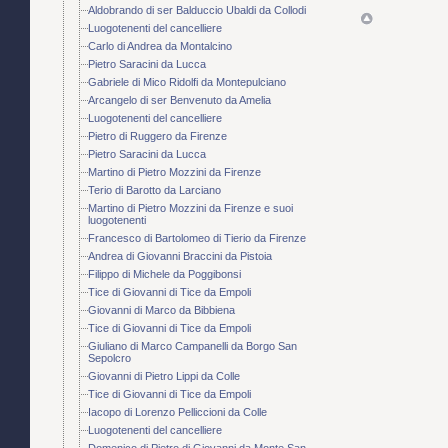
Aldobrando di ser Balduccio Ubaldi da Collodi
Luogotenenti del cancelliere
Carlo di Andrea da Montalcino
Pietro Saracini da Lucca
Gabriele di Mico Ridolfi da Montepulciano
Arcangelo di ser Benvenuto da Amelia
Luogotenenti del cancelliere
Pietro di Ruggero da Firenze
Pietro Saracini da Lucca
Martino di Pietro Mozzini da Firenze
Terio di Barotto da Larciano
Martino di Pietro Mozzini da Firenze e suoi
luogotenenti
Francesco di Bartolomeo di Tierio da Firenze
Andrea di Giovanni Braccini da Pistoia
Filippo di Michele da Poggibonsi
Tice di Giovanni di Tice da Empoli
Giovanni di Marco da Bibbiena
Tice di Giovanni di Tice da Empoli
Giuliano di Marco Campanelli da Borgo San
Sepolcro
Giovanni di Pietro Lippi da Colle
Tice di Giovanni di Tice da Empoli
Iacopo di Lorenzo Pelliccioni da Colle
Luogotenenti del cancelliere
Domenico di Pietro di Giovanni da Monte San