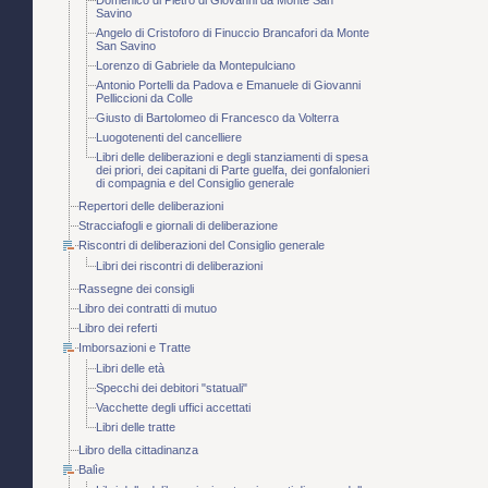
Savino
Angelo di Cristoforo di Finuccio Brancafori da Monte
San Savino
Lorenzo di Gabriele da Montepulciano
Antonio Portelli da Padova e Emanuele di Giovanni
Pelliccioni da Colle
Giusto di Bartolomeo di Francesco da Volterra
Luogotenenti del cancelliere
Libri delle deliberazioni e degli stanziamenti di spesa
dei priori, dei capitani di Parte guelfa, dei gonfalonieri
di compagnia e del Consiglio generale
Repertori delle deliberazioni
Stracciafogli e giornali di deliberazione
Riscontri di deliberazioni del Consiglio generale
Libri dei riscontri di deliberazioni
Rassegne dei consigli
Libro dei contratti di mutuo
Libro dei referti
Imborsazioni e Tratte
Libri delle età
Specchi dei debitori "statuali"
Vacchette degli uffici accettati
Libri delle tratte
Libro della cittadinanza
Balìe