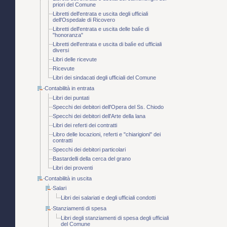
priori del Comune
Libretti dell'entrata e uscita degli ufficiali
dell'Ospedale di Ricovero
Libretti dell'entrata e uscita delle balìe di
"honoranza"
Libretti dell'entrata e uscita di balìe ed ufficiali
diversi
Libri delle ricevute
Ricevute
Libri dei sindacati degli ufficiali del Comune
Contabilità in entrata
Libri dei puntati
Specchi dei debitori dell'Opera del Ss. Chiodo
Specchi dei debitori dell'Arte della lana
Libri dei referti dei contratti
Libro delle locazioni, referti e "chiarigioni" dei
contratti
Specchi dei debitori particolari
Bastardelli della cerca del grano
Libri dei proventi
Contabilità in uscita
Salari
Libri dei salariati e degli ufficiali condotti
Stanziamenti di spesa
Libri degli stanziamenti di spesa degli ufficiali
del Comune