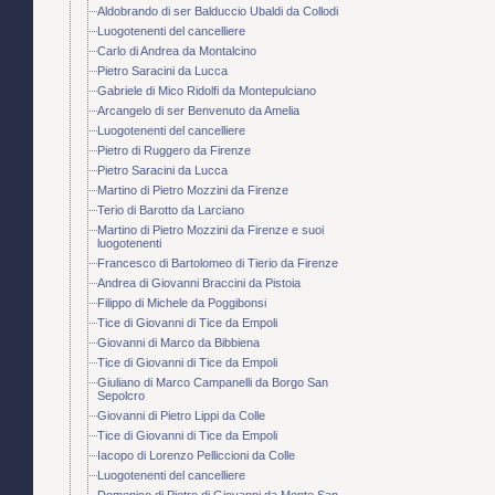
Aldobrando di ser Balduccio Ubaldi da Collodi
Luogotenenti del cancelliere
Carlo di Andrea da Montalcino
Pietro Saracini da Lucca
Gabriele di Mico Ridolfi da Montepulciano
Arcangelo di ser Benvenuto da Amelia
Luogotenenti del cancelliere
Pietro di Ruggero da Firenze
Pietro Saracini da Lucca
Martino di Pietro Mozzini da Firenze
Terio di Barotto da Larciano
Martino di Pietro Mozzini da Firenze e suoi
luogotenenti
Francesco di Bartolomeo di Tierio da Firenze
Andrea di Giovanni Braccini da Pistoia
Filippo di Michele da Poggibonsi
Tice di Giovanni di Tice da Empoli
Giovanni di Marco da Bibbiena
Tice di Giovanni di Tice da Empoli
Giuliano di Marco Campanelli da Borgo San
Sepolcro
Giovanni di Pietro Lippi da Colle
Tice di Giovanni di Tice da Empoli
Iacopo di Lorenzo Pelliccioni da Colle
Luogotenenti del cancelliere
Domenico di Pietro di Giovanni da Monte San