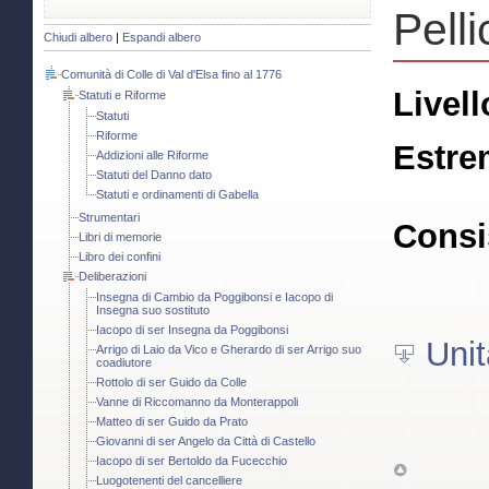
Pelli
Chiudi albero
|
Espandi albero
Comunità di Colle di Val d'Elsa fino al 1776
Livell
Statuti e Riforme
Statuti
Riforme
Estre
Addizioni alle Riforme
Statuti del Danno dato
Statuti e ordinamenti di Gabella
Strumentari
Consi
Libri di memorie
Libro dei confini
Deliberazioni
Insegna di Cambio da Poggibonsi e Iacopo di
Insegna suo sostituto
Iacopo di ser Insegna da Poggibonsi
Unit
Arrigo di Laio da Vico e Gherardo di ser Arrigo suo
coadiutore
Rottolo di ser Guido da Colle
Vanne di Riccomanno da Monterappoli
Matteo di ser Guido da Prato
Giovanni di ser Angelo da Città di Castello
Iacopo di ser Bertoldo da Fucecchio
Luogotenenti del cancelliere