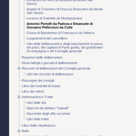
Savino
Angelo di Cristoforo di Finuccio Brancafori da Monte
San Savino
Lorenzo di Gabriele da Montepulciano
Antonio Portelli da Padova e Emanuele di
Giovanni Pelliccioni da Colle
Giusto di Bartolomeo di Francesco da Volterra
Luogotenenti del cancelliere
Libri delle deliberazioni e degli stanziamenti di spesa
dei priori, dei capitani di Parte guelfa, dei gonfalonieri
di compagnia e del Consiglio generale
Repertori delle deliberazioni
Stracciafogli e giornali di deliberazione
Riscontri di deliberazioni del Consiglio generale
Libri dei riscontri di deliberazioni
Rassegne dei consigli
Libro dei contratti di mutuo
Libro dei referti
Imborsazioni e Tratte
Libri delle età
Specchi dei debitori "statuali"
Vacchette degli uffici accettati
Libri delle tratte
Libro della cittadinanza
Balìe