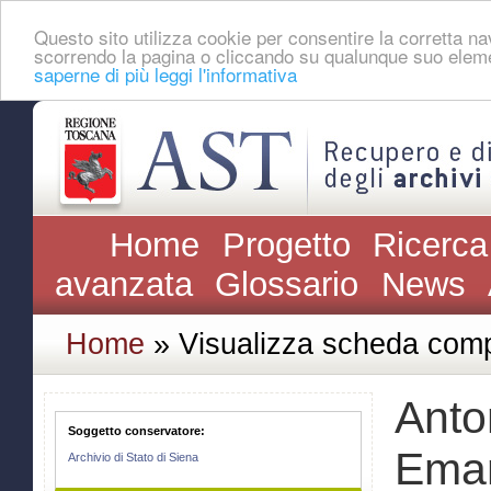
Questo sito utilizza cookie per consentire la corretta 
scorrendo la pagina o cliccando su qualunque suo eleme
saperne di più leggi l'informativa
Home
Progetto
Ricerca
avanzata
Glossario
News
Home
» Visualizza scheda comp
Anto
Soggetto conservatore:
Eman
Archivio di Stato di Siena