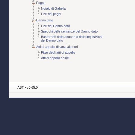
Pegni
Notaio di Gabella
Libri dei pegni
Danno dato
Libri del Danno dato
Specchi delle sentenze del Danno dato
Bastardelli delle accuse e delle inquisizioni
del Danno dato
Atti di appello dinanzi ai priori
Filze degli atti di appello
Atti di appello sciolti
AST - v0.65.0