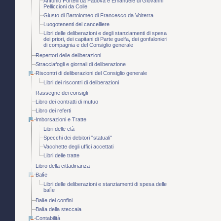
Antonio Portelli da Padova e Emanuele di Giovanni
Pelliccioni da Colle
Giusto di Bartolomeo di Francesco da Volterra
Luogotenenti del cancelliere
Libri delle deliberazioni e degli stanziamenti di spesa
dei priori, dei capitani di Parte guelfa, dei gonfalonieri
di compagnia e del Consiglio generale
Repertori delle deliberazioni
Stracciafogli e giornali di deliberazione
Riscontri di deliberazioni del Consiglio generale
Libri dei riscontri di deliberazioni
Rassegne dei consigli
Libro dei contratti di mutuo
Libro dei referti
Imborsazioni e Tratte
Libri delle età
Specchi dei debitori "statuali"
Vacchette degli uffici accettati
Libri delle tratte
Libro della cittadinanza
Balìe
Libri delle deliberazioni e stanziamenti di spesa delle
balìe
Balìe dei confini
Balìa della steccaia
Contabilità