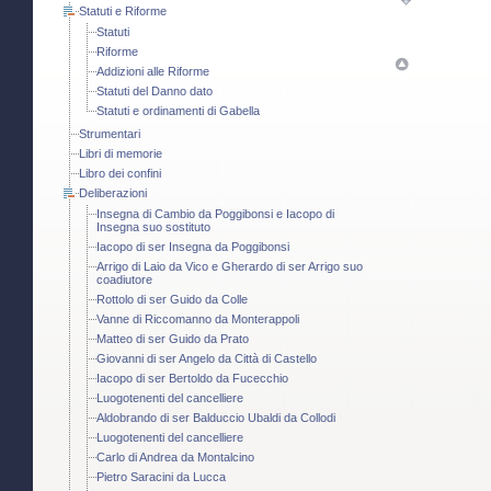
Statuti e Riforme
Statuti
Riforme
Addizioni alle Riforme
Statuti del Danno dato
Statuti e ordinamenti di Gabella
Strumentari
Libri di memorie
Libro dei confini
Deliberazioni
Insegna di Cambio da Poggibonsi e Iacopo di
Insegna suo sostituto
Iacopo di ser Insegna da Poggibonsi
Arrigo di Laio da Vico e Gherardo di ser Arrigo suo
coadiutore
Rottolo di ser Guido da Colle
Vanne di Riccomanno da Monterappoli
Matteo di ser Guido da Prato
Giovanni di ser Angelo da Città di Castello
Iacopo di ser Bertoldo da Fucecchio
Luogotenenti del cancelliere
Aldobrando di ser Balduccio Ubaldi da Collodi
Luogotenenti del cancelliere
Carlo di Andrea da Montalcino
Pietro Saracini da Lucca