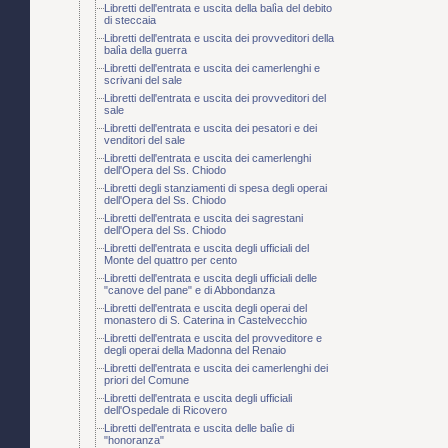
Libretti dell'entrata e uscita della balìa del debito
di steccaia
Libretti dell'entrata e uscita dei provveditori della
balìa della guerra
Libretti dell'entrata e uscita dei camerlenghi e
scrivani del sale
Libretti dell'entrata e uscita dei provveditori del
sale
Libretti dell'entrata e uscita dei pesatori e dei
venditori del sale
Libretti dell'entrata e uscita dei camerlenghi
dell'Opera del Ss. Chiodo
Libretti degli stanziamenti di spesa degli operai
dell'Opera del Ss. Chiodo
Libretti dell'entrata e uscita dei sagrestani
dell'Opera del Ss. Chiodo
Libretti dell'entrata e uscita degli ufficiali del
Monte del quattro per cento
Libretti dell'entrata e uscita degli ufficiali delle
"canove del pane" e di Abbondanza
Libretti dell'entrata e uscita degli operai del
monastero di S. Caterina in Castelvecchio
Libretti dell'entrata e uscita del provveditore e
degli operai della Madonna del Renaio
Libretti dell'entrata e uscita dei camerlenghi dei
priori del Comune
Libretti dell'entrata e uscita degli ufficiali
dell'Ospedale di Ricovero
Libretti dell'entrata e uscita delle balìe di
"honoranza"