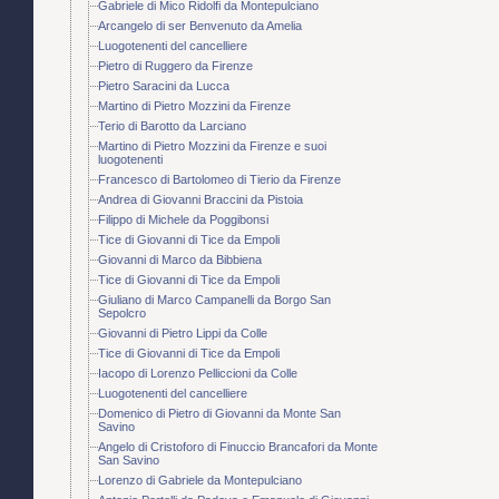
Gabriele di Mico Ridolfi da Montepulciano
Arcangelo di ser Benvenuto da Amelia
Luogotenenti del cancelliere
Pietro di Ruggero da Firenze
Pietro Saracini da Lucca
Martino di Pietro Mozzini da Firenze
Terio di Barotto da Larciano
Martino di Pietro Mozzini da Firenze e suoi
luogotenenti
Francesco di Bartolomeo di Tierio da Firenze
Andrea di Giovanni Braccini da Pistoia
Filippo di Michele da Poggibonsi
Tice di Giovanni di Tice da Empoli
Giovanni di Marco da Bibbiena
Tice di Giovanni di Tice da Empoli
Giuliano di Marco Campanelli da Borgo San
Sepolcro
Giovanni di Pietro Lippi da Colle
Tice di Giovanni di Tice da Empoli
Iacopo di Lorenzo Pelliccioni da Colle
Luogotenenti del cancelliere
Domenico di Pietro di Giovanni da Monte San
Savino
Angelo di Cristoforo di Finuccio Brancafori da Monte
San Savino
Lorenzo di Gabriele da Montepulciano