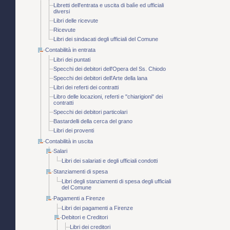
Libretti dell'entrata e uscita di balìe ed ufficiali
diversi
Libri delle ricevute
Ricevute
Libri dei sindacati degli ufficiali del Comune
Contabilità in entrata
Libri dei puntati
Specchi dei debitori dell'Opera del Ss. Chiodo
Specchi dei debitori dell'Arte della lana
Libri dei referti dei contratti
Libro delle locazioni, referti e "chiarigioni" dei
contratti
Specchi dei debitori particolari
Bastardelli della cerca del grano
Libri dei proventi
Contabilità in uscita
Salari
Libri dei salariati e degli ufficiali condotti
Stanziamenti di spesa
Libri degli stanziamenti di spesa degli ufficiali
del Comune
Pagamenti a Firenze
Libri dei pagamenti a Firenze
Debitori e Creditori
Libri dei creditori