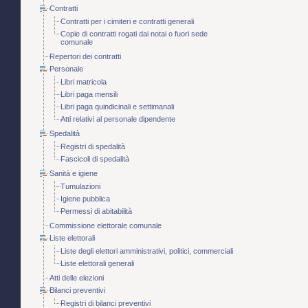
Contratti
Contratti per i cimiteri e contratti generali
Copie di contratti rogati dai notai o fuori sede
comunale
Repertori dei contratti
Personale
Libri matricola
Libri paga mensili
Libri paga quindicinali e settimanali
Atti relativi al personale dipendente
Spedalità
Registri di spedalità
Fascicoli di spedalità
Sanità e igiene
Tumulazioni
Igiene pubblica
Permessi di abitabilità
Commissione elettorale comunale
Liste elettorali
Liste degli elettori amministrativi, politici, commerciali
Liste elettorali generali
Atti delle elezioni
Bilanci preventivi
Registri di bilanci preventivi