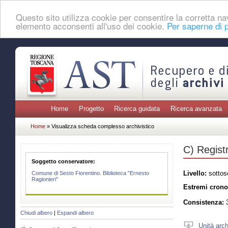
Questo sito utilizza cookie per consentire la corretta 
elemento acconsenti all'uso dei cookie.
Per saperne di p
Home
Progetto
Ricerca guidata
Ricerca avanzata
Home
» Visualizza scheda complesso archivistico
C) Registr
Soggetto conservatore:
Livello:
sottos
Comune di Sesto Fiorentino. Biblioteca "Ernesto
Ragionieri"
Estremi crono
Consistenza:
3
Chiudi albero
|
Espandi albero
Unità arch