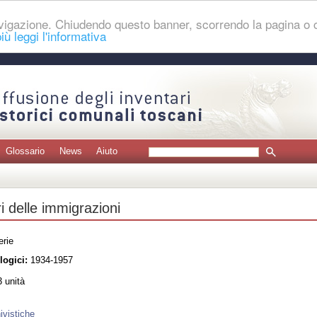
navigazione. Chiudendo questo banner, scorrendo la pagina o
iù leggi l'informativa
Glossario
News
Aiuto
i delle immigrazioni
erie
logici:
1934-1957
 unità
ivistiche