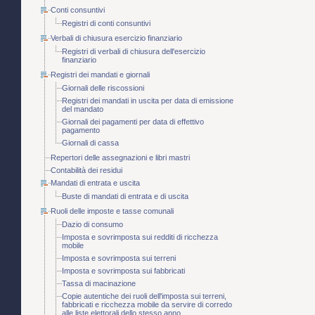
Conti consuntivi
Registri di conti consuntivi
Verbali di chiusura esercizio finanziario
Registri di verbali di chiusura dell'esercizio
finanziario
Registri dei mandati e giornali
Giornali delle riscossioni
Registri dei mandati in uscita per data di emissione
del mandato
Giornali dei pagamenti per data di effettivo
pagamento
Giornali di cassa
Repertori delle assegnazioni e libri mastri
Contabilità dei residui
Mandati di entrata e uscita
Buste di mandati di entrata e di uscita
Ruoli delle imposte e tasse comunali
Dazio di consumo
Imposta e sovrimposta sui redditi di ricchezza
mobile
Imposta e sovrimposta sui terreni
Imposta e sovrimposta sui fabbricati
Tassa di macinazione
Copie autentiche dei ruoli dell'imposta sui terreni,
fabbricati e ricchezza mobile da servire di corredo
alle liste elettorali dello stesso anno