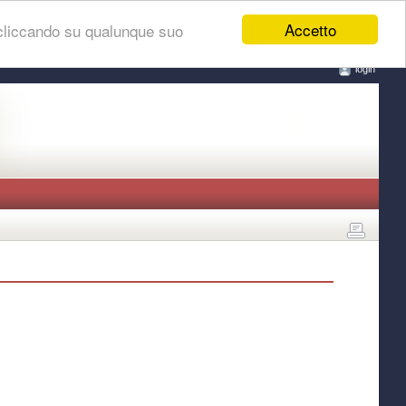
Accetto
 cliccando su qualunque suo
login