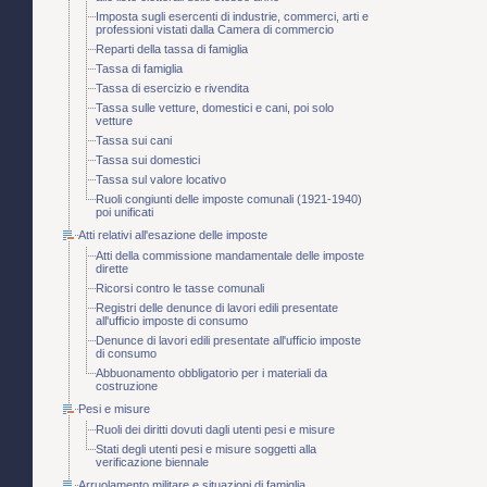
Imposta sugli esercenti di industrie, commerci, arti e
professioni vistati dalla Camera di commercio
Reparti della tassa di famiglia
Tassa di famiglia
Tassa di esercizio e rivendita
Tassa sulle vetture, domestici e cani, poi solo
vetture
Tassa sui cani
Tassa sui domestici
Tassa sul valore locativo
Ruoli congiunti delle imposte comunali (1921-1940)
poi unificati
Atti relativi all'esazione delle imposte
Atti della commissione mandamentale delle imposte
dirette
Ricorsi contro le tasse comunali
Registri delle denunce di lavori edili presentate
all'ufficio imposte di consumo
Denunce di lavori edili presentate all'ufficio imposte
di consumo
Abbuonamento obbligatorio per i materiali da
costruzione
Pesi e misure
Ruoli dei diritti dovuti dagli utenti pesi e misure
Stati degli utenti pesi e misure soggetti alla
verificazione biennale
Arruolamento militare e situazioni di famiglia