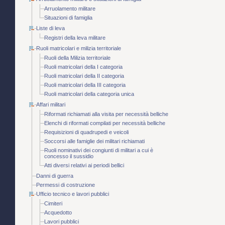
Arruolamento militare
Situazioni di famiglia
Liste di leva
Registri della leva militare
Ruoli matricolari e milizia territoriale
Ruoli della Milizia territoriale
Ruoli matricolari della I categoria
Ruoli matricolari della II categoria
Ruoli matricolari della III categoria
Ruoli matricolari della categoria unica
Affari militari
Riformati richiamati alla visita per necessità belliche
Elenchi di riformati compilati per necessità belliche
Requisizioni di quadrupedi e veicoli
Soccorsi alle famiglie dei militari richiamati
Ruoli nominativi dei congiunti di militari a cui è
concesso il sussidio
Atti diversi relativi ai periodi bellici
Danni di guerra
Permessi di costruzione
Ufficio tecnico e lavori pubblici
Cimiteri
Acquedotto
Lavori pubblici