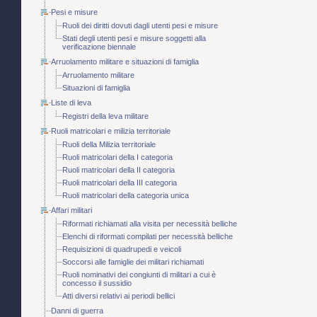
Pesi e misure
Ruoli dei diritti dovuti dagli utenti pesi e misure
Stati degli utenti pesi e misure soggetti alla
verificazione biennale
Arruolamento militare e situazioni di famiglia
Arruolamento militare
Situazioni di famiglia
Liste di leva
Registri della leva militare
Ruoli matricolari e milizia territoriale
Ruoli della Milizia territoriale
Ruoli matricolari della I categoria
Ruoli matricolari della II categoria
Ruoli matricolari della III categoria
Ruoli matricolari della categoria unica
Affari militari
Riformati richiamati alla visita per necessità belliche
Elenchi di riformati compilati per necessità belliche
Requisizioni di quadrupedi e veicoli
Soccorsi alle famiglie dei militari richiamati
Ruoli nominativi dei congiunti di militari a cui è
concesso il sussidio
Atti diversi relativi ai periodi bellici
Danni di guerra