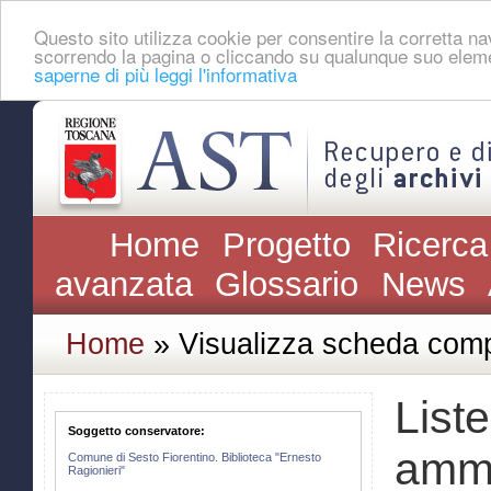
Questo sito utilizza cookie per consentire la corretta 
scorrendo la pagina o cliccando su qualunque suo eleme
saperne di più leggi l'informativa
Home
Progetto
Ricerca
avanzata
Glossario
News
Home
» Visualizza scheda comp
Liste
Soggetto conservatore:
ammin
Comune di Sesto Fiorentino. Biblioteca "Ernesto
Ragionieri"