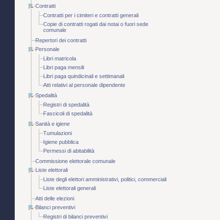
Contratti
Contratti per i cimiteri e contratti generali
Copie di contratti rogati dai notai o fuori sede
comunale
Repertori dei contratti
Personale
Libri matricola
Libri paga mensili
Libri paga quindicinali e settimanali
Atti relativi al personale dipendente
Spedalità
Registri di spedalità
Fascicoli di spedalità
Sanità e igiene
Tumulazioni
Igiene pubblica
Permessi di abitabilità
Commissione elettorale comunale
Liste elettorali
Liste degli elettori amministrativi, politici, commerciali
Liste elettorali generali
Atti delle elezioni
Bilanci preventivi
Registri di bilanci preventivi