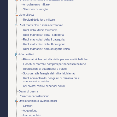
Arruolamento militare
Situazioni di famiglia
Liste di leva
Registri della leva militare
Ruoli matricolari e milizia territoriale
Ruoli della Milizia territoriale
Ruoli matricolari della I categoria
Ruoli matricolari della II categoria
Ruoli matricolari della III categoria
Ruoli matricolari della categoria unica
Affari militari
Riformati richiamati alla visita per necessità belliche
Elenchi di riformati compilati per necessità belliche
Requisizioni di quadrupedi e veicoli
Soccorsi alle famiglie dei militari richiamati
Ruoli nominativi dei congiunti di militari a cui è
concesso il sussidio
Atti diversi relativi ai periodi bellici
Danni di guerra
Permessi di costruzione
Ufficio tecnico e lavori pubblici
Cimiteri
Acquedotto
Lavori pubblici