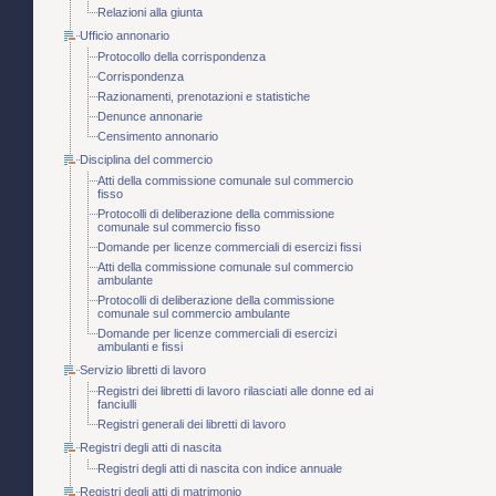
Relazioni alla giunta
Ufficio annonario
Protocollo della corrispondenza
Corrispondenza
Razionamenti, prenotazioni e statistiche
Denunce annonarie
Censimento annonario
Disciplina del commercio
Atti della commissione comunale sul commercio
fisso
Protocolli di deliberazione della commissione
comunale sul commercio fisso
Domande per licenze commerciali di esercizi fissi
Atti della commissione comunale sul commercio
ambulante
Protocolli di deliberazione della commissione
comunale sul commercio ambulante
Domande per licenze commerciali di esercizi
ambulanti e fissi
Servizio libretti di lavoro
Registri dei libretti di lavoro rilasciati alle donne ed ai
fanciulli
Registri generali dei libretti di lavoro
Registri degli atti di nascita
Registri degli atti di nascita con indice annuale
Registri degli atti di matrimonio