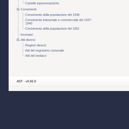
Cartelle toponomastiche
Censimenti
Censimento della popolazione del 1936
Censimento industriale e commerciale del 1937-
1940
Censimento della popolazione del 1951
Inventari
Atti diversi
Registri diversi
Atti del segretario comunale
Atti del sindaco
AST - v0.65.0