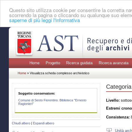
Questo sito utilizza cookie per consentire la corretta 
scorrendo la pagina o cliccando su qualunque suo eleme
saperne di più leggi l'informativa
Home
Progetto
Ricerca guidata
Ricerca avanzata
Home
» Visualizza scheda complesso archivistico
Categoria
Soggetto conservatore:
Livello:
sottos
Comune di Sesto Fiorentino. Biblioteca "Ernesto
Ragionieri"
Estremi crono
Consistenza:
8
Chiudi albero
|
Espandi albero
Unità arch