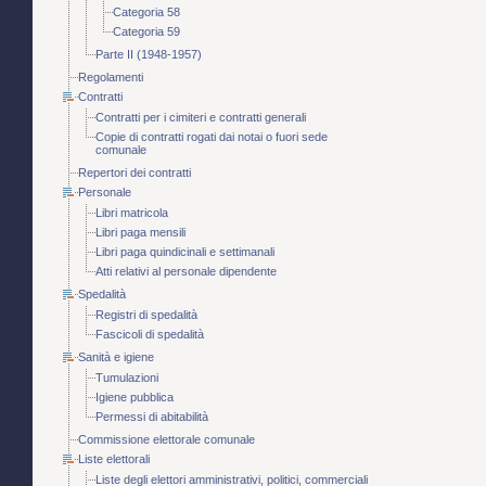
Categoria 58
Categoria 59
Parte II (1948-1957)
Regolamenti
Contratti
Contratti per i cimiteri e contratti generali
Copie di contratti rogati dai notai o fuori sede
comunale
Repertori dei contratti
Personale
Libri matricola
Libri paga mensili
Libri paga quindicinali e settimanali
Atti relativi al personale dipendente
Spedalità
Registri di spedalità
Fascicoli di spedalità
Sanità e igiene
Tumulazioni
Igiene pubblica
Permessi di abitabilità
Commissione elettorale comunale
Liste elettorali
Liste degli elettori amministrativi, politici, commerciali