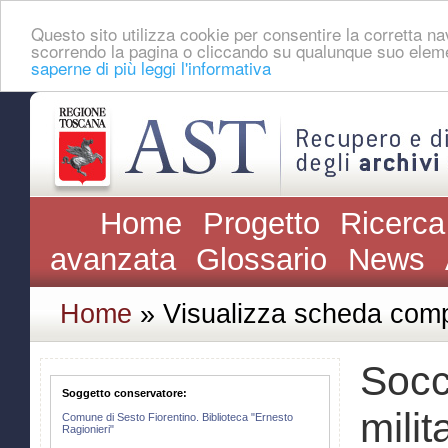
Questo sito utilizza cookie per consentire la corretta 
scorrendo la pagina o cliccando su qualunque suo eleme
saperne di più leggi l'informativa
Home
Progetto
Ricerca
avanzata
Glossario
News
Home
» Visualizza scheda comp
Socco
Soggetto conservatore:
milit
Comune di Sesto Fiorentino. Biblioteca "Ernesto
Ragionieri"