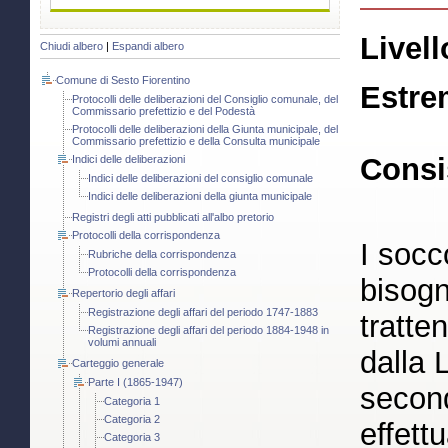
Livell
Chiudi albero
|
Espandi albero
Comune di Sesto Fiorentino
Estre
Protocolli delle deliberazioni del Consiglio comunale, del
Commissario prefettizio e del Podestà
Protocolli delle deliberazioni della Giunta municipale, del
Commissario prefettizio e della Consulta municipale
Consi
Indici delle deliberazioni
Indici delle deliberazioni del consiglio comunale
Indici delle deliberazioni della giunta municipale
Registri degli atti pubblicati all'albo pretorio
Protocolli della corrispondenza
I socco
Rubriche della corrispondenza
Protocolli della corrispondenza
bisogn
Repertorio degli affari
Registrazione degli affari del periodo 1747-1883
tratte
Registrazione degli affari del periodo 1884-1948 in
volumi annuali
dalla 
Carteggio generale
Parte I (1865-1947)
secon
Categoria 1
Categoria 2
effettu
Categoria 3