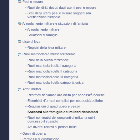
Pesi e misure
Ruoli dei diritti dovuti dagli utenti pesi e misure
Stati degli utenti pesi e misure soggetti alla
verificazione biennale
Arruolamento militare e situazioni di famiglia
Arruolamento militare
Situazioni di famiglia
Liste di leva
Registri della leva militare
Ruoli matricolari e milizia territoriale
Ruoli della Milizia territoriale
Ruoli matricolari della I categoria
Ruoli matricolari della II categoria
Ruoli matricolari della III categoria
Ruoli matricolari della categoria unica
Affari militari
Riformati richiamati alla visita per necessità belliche
Elenchi di riformati compilati per necessità belliche
Requisizioni di quadrupedi e veicoli
Soccorsi alle famiglie dei militari richiamati
Ruoli nominativi dei congiunti di militari a cui è
concesso il sussidio
Atti diversi relativi ai periodi bellici
Danni di guerra
Permessi di costruzione