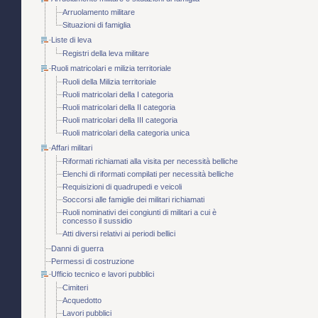
Arruolamento militare
Situazioni di famiglia
Liste di leva
Registri della leva militare
Ruoli matricolari e milizia territoriale
Ruoli della Milizia territoriale
Ruoli matricolari della I categoria
Ruoli matricolari della II categoria
Ruoli matricolari della III categoria
Ruoli matricolari della categoria unica
Affari militari
Riformati richiamati alla visita per necessità belliche
Elenchi di riformati compilati per necessità belliche
Requisizioni di quadrupedi e veicoli
Soccorsi alle famiglie dei militari richiamati
Ruoli nominativi dei congiunti di militari a cui è
concesso il sussidio
Atti diversi relativi ai periodi bellici
Danni di guerra
Permessi di costruzione
Ufficio tecnico e lavori pubblici
Cimiteri
Acquedotto
Lavori pubblici