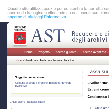
Questo sito utilizza cookie per consentire la corretta 
scorrendo la pagina o cliccando su qualunque suo eleme
saperne di più leggi l'informativa
Home
Progetto
Ricerca guidata
Ricerca avanzata
Home
» Visualizza scheda complesso archivistico
Tassa sui
Soggetto conservatore:
Livello:
sottos
Comune di Sesto Fiorentino. Biblioteca "Ernesto
Ragionieri"
Estremi crono
Consistenza:
9
Chiudi albero
|
Espandi albero
Unità arch