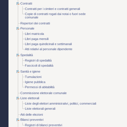
Contratti
Contratti per i cimiteri e contratti generali
Copie di contratti rogati dai notai o fuori sede
comunale
Repertori dei contratti
Personale
Libri matricola
Libri paga mensili
Libri paga quindicinali e settimanali
Atti relativi al personale dipendente
Spedalità
Registri di spedalità
Fascicoli di spedalità
Sanità e igiene
Tumulazioni
Igiene pubblica
Permessi di abitabilità
Commissione elettorale comunale
Liste elettorali
Liste degli elettori amministrativi, politici, commerciali
Liste elettorali generali
Atti delle elezioni
Bilanci preventivi
Registri di bilanci preventivi