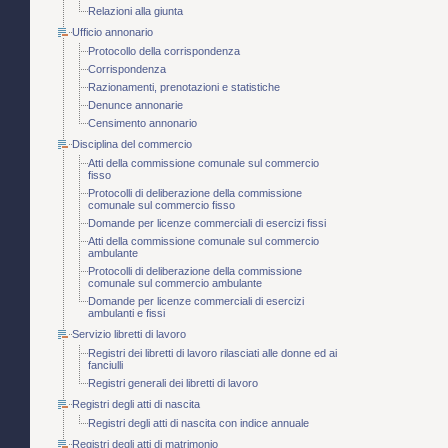
Relazioni alla giunta
Ufficio annonario
Protocollo della corrispondenza
Corrispondenza
Razionamenti, prenotazioni e statistiche
Denunce annonarie
Censimento annonario
Disciplina del commercio
Atti della commissione comunale sul commercio
fisso
Protocolli di deliberazione della commissione
comunale sul commercio fisso
Domande per licenze commerciali di esercizi fissi
Atti della commissione comunale sul commercio
ambulante
Protocolli di deliberazione della commissione
comunale sul commercio ambulante
Domande per licenze commerciali di esercizi
ambulanti e fissi
Servizio libretti di lavoro
Registri dei libretti di lavoro rilasciati alle donne ed ai
fanciulli
Registri generali dei libretti di lavoro
Registri degli atti di nascita
Registri degli atti di nascita con indice annuale
Registri degli atti di matrimonio