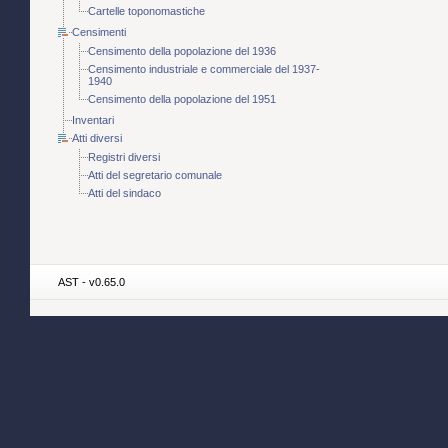
Cartelle toponomastiche
Censimenti
Censimento della popolazione del 1936
Censimento industriale e commerciale del 1937-
1940
Censimento della popolazione del 1951
Inventari
Atti diversi
Registri diversi
Atti del segretario comunale
Atti del sindaco
AST - v0.65.0