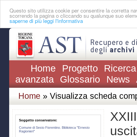
Questo sito utilizza cookie per consentire la corretta 
scorrendo la pagina o cliccando su qualunque suo eleme
saperne di più leggi l'informativa
Home
Progetto
Ricerca
avanzata
Glossario
News
Home
» Visualizza scheda comp
XXIII
Soggetto conservatore:
usci
Comune di Sesto Fiorentino. Biblioteca "Ernesto
Ragionieri"