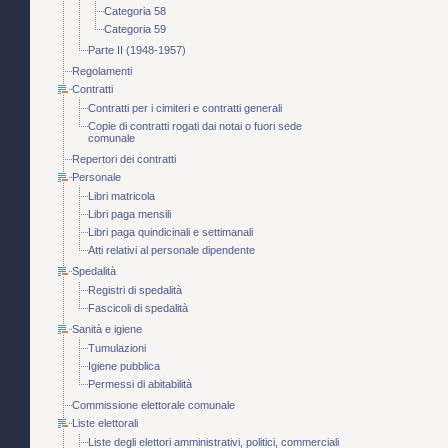
Categoria 58
Categoria 59
Parte II (1948-1957)
Regolamenti
Contratti
Contratti per i cimiteri e contratti generali
Copie di contratti rogati dai notai o fuori sede
comunale
Repertori dei contratti
Personale
Libri matricola
Libri paga mensili
Libri paga quindicinali e settimanali
Atti relativi al personale dipendente
Spedalità
Registri di spedalità
Fascicoli di spedalità
Sanità e igiene
Tumulazioni
Igiene pubblica
Permessi di abitabilità
Commissione elettorale comunale
Liste elettorali
Liste degli elettori amministrativi, politici, commerciali