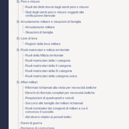
Pesi e misure
Ruoli dei diritti dovuti dagli utenti pesi e misure
Stati degli utenti pesi e misure soggetti alla
verificazione biennale
Arruolamento militare e situazioni di famiglia
Arruolamento militare
Situazioni di famiglia
Liste di leva
Registri della leva militare
Ruoli matricolari e milizia territoriale
Ruoli della Milizia territoriale
Ruoli matricolari della I categoria
Ruoli matricolari della II categoria
Ruoli matricolari della III categoria
Ruoli matricolari della categoria unica
Affari militari
Riformati richiamati alla visita per necessità belliche
Elenchi di riformati compilati per necessità belliche
Requisizioni di quadrupedi e veicoli
Soccorsi alle famiglie dei militari richiamati
Ruoli nominativi dei congiunti di militari a cui è
concesso il sussidio
Atti diversi relativi ai periodi bellici
Danni di guerra
Permessi di costruzione