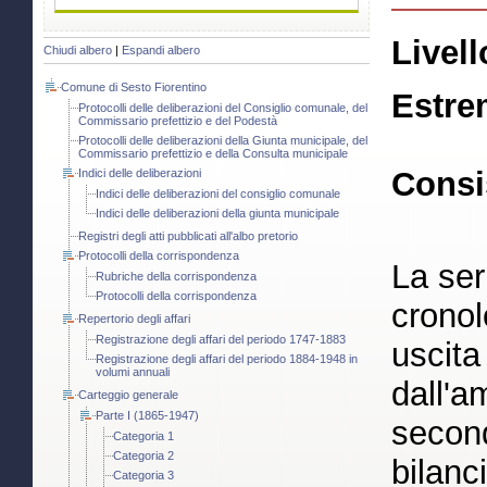
Livell
Chiudi albero
|
Espandi albero
Comune di Sesto Fiorentino
Estre
Protocolli delle deliberazioni del Consiglio comunale, del
Commissario prefettizio e del Podestà
Protocolli delle deliberazioni della Giunta municipale, del
Commissario prefettizio e della Consulta municipale
Consi
Indici delle deliberazioni
Indici delle deliberazioni del consiglio comunale
Indici delle deliberazioni della giunta municipale
Registri degli atti pubblicati all'albo pretorio
Protocolli della corrispondenza
La ser
Rubriche della corrispondenza
Protocolli della corrispondenza
cronol
Repertorio degli affari
Registrazione degli affari del periodo 1747-1883
uscita
Registrazione degli affari del periodo 1884-1948 in
volumi annuali
dall'a
Carteggio generale
Parte I (1865-1947)
second
Categoria 1
Categoria 2
bilanc
Categoria 3