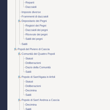
Reparti
Dazzaioli
Imposte diverse
Frammenti di dazzaioli
Depositario dei Pegni
Registri dei Pegni
Dazzaioli dei pegni
Ricevute dei pegni
Saldi dei pegni
Saldi
Popoli del Piviere di Cascia
Comunità dei Quattro Popoli
Statuti
Deliberazioni
Dazio della Comunità
Saldi
Popolo di Sant'Agata in Arfoli
Statuti
Deliberazioni
Decimina
Saldi
Popolo di Sant' Andrea a Cascia
Decimina
Saldi