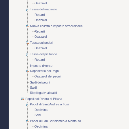
Dazzaioli
Tassa del macinato
Reparti
Dazzaioli
Nuova colletta e imposte straordinarie
Reparti
Dazzaioli
Tassa sui poderi
Dazzaioli
Tassa del piè tondo
Reparti
Imposte diverse
Depositario dei Pegni
Dazzaioli dei pegni
Saldi dei pegni
Saldi
Riepilogativi ai saldi
Popoli del Piviere di Pitiana
Popoli di Sant'Andrea a Tosi
Decimina
Saldi
Popoli di San Bartolomeo a Montauto
Decimina