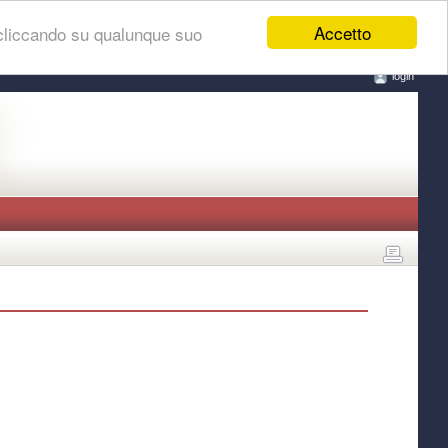
Accetto
 cliccando su qualunque suo
login