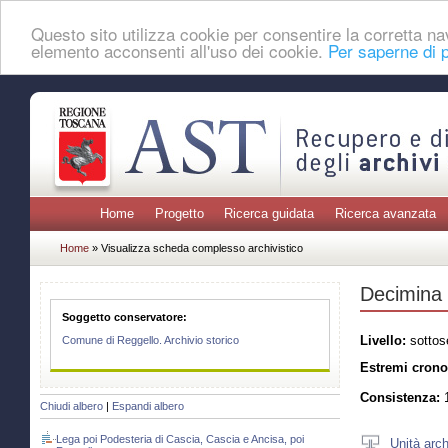
Questo sito utilizza cookie per consentire la corretta 
elemento acconsenti all'uso dei cookie.
Per saperne di p
Home
Progetto
Ricerca guidata
Ricerca avanzata
Home
» Visualizza scheda complesso archivistico
Decimina
Soggetto conservatore:
Livello:
sottos
Comune di Reggello. Archivio storico
Estremi crono
Consistenza:
1
Chiudi albero
|
Espandi albero
Lega poi Podesteria di Cascia, Cascia e Ancisa, poi
Unità arch