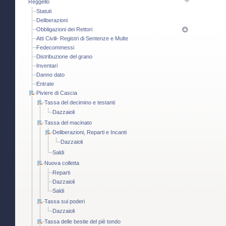
Reggello
Statuti
Deliberazioni
Obbligazioni dei Rettori
Atti Civili- Registri di Sentenze e Multe
Fedecommessi
Distribuzione del grano
Inventari
Danno dato
Entrate
Piviere di Cascia
Tassa del decimino e testanti
Dazzaioli
Tassa del macinato
Deliberazioni, Reparti e Incanti
Dazzaioli
Saldi
Nuova colletta
Reparti
Dazzaioli
Saldi
Tassa sui poderi
Dazzaioli
Tassa delle bestie del piè tondo