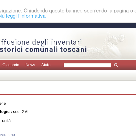
navigazione. Chiudendo questo banner, scorrendo la pagina o
iù leggi l'informativa
Glossario
News
Aiuto
erie
logici:
sec. XVI
 unità
ivistiche