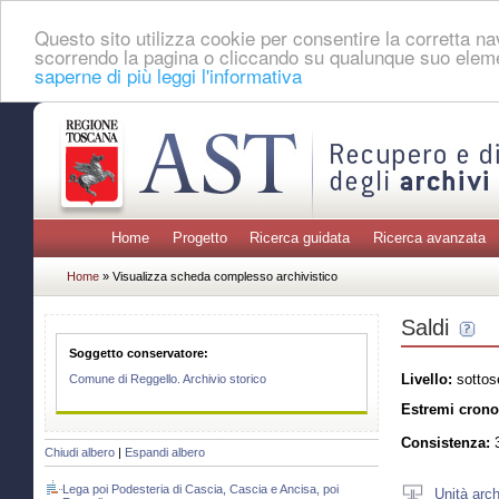
Questo sito utilizza cookie per consentire la corretta 
scorrendo la pagina o cliccando su qualunque suo eleme
saperne di più leggi l'informativa
Home
Progetto
Ricerca guidata
Ricerca avanzata
Home
» Visualizza scheda complesso archivistico
Saldi
Soggetto conservatore:
Livello:
sottos
Comune di Reggello. Archivio storico
Estremi crono
Consistenza:
3
Chiudi albero
|
Espandi albero
Lega poi Podesteria di Cascia, Cascia e Ancisa, poi
Unità arch