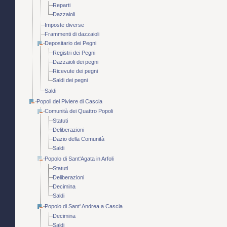
Reparti
Dazzaioli
Imposte diverse
Frammenti di dazzaioli
Depositario dei Pegni
Registri dei Pegni
Dazzaioli dei pegni
Ricevute dei pegni
Saldi dei pegni
Saldi
Popoli del Piviere di Cascia
Comunità dei Quattro Popoli
Statuti
Deliberazioni
Dazio della Comunità
Saldi
Popolo di Sant'Agata in Arfoli
Statuti
Deliberazioni
Decimina
Saldi
Popolo di Sant' Andrea a Cascia
Decimina
Saldi