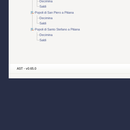
Decimina
Saldi
Popoli di San Piero a Pitiana
Decimina
Saldi
Popoli di Santo Stefano a Pitiana
Decimina
Saldi
AST - v0.65.0