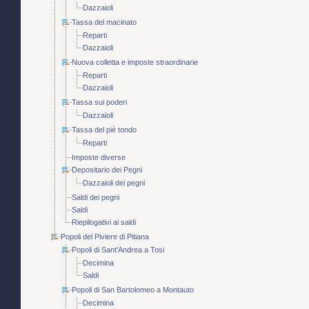
Dazzaioli
Tassa del macinato
Reparti
Dazzaioli
Nuova colletta e imposte straordinarie
Reparti
Dazzaioli
Tassa sui poderi
Dazzaioli
Tassa del piè tondo
Reparti
Imposte diverse
Depositario dei Pegni
Dazzaioli dei pegni
Saldi dei pegni
Saldi
Riepilogativi ai saldi
Popoli del Piviere di Pitiana
Popoli di Sant'Andrea a Tosi
Decimina
Saldi
Popoli di San Bartolomeo a Montauto
Decimina