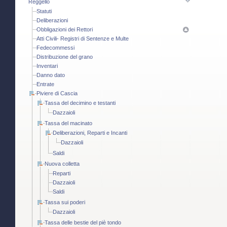
Reggello
Statuti
Deliberazioni
Obbligazioni dei Rettori
Atti Civili- Registri di Sentenze e Multe
Fedecommessi
Distribuzione del grano
Inventari
Danno dato
Entrate
Piviere di Cascia
Tassa del decimino e testanti
Dazzaioli
Tassa del macinato
Deliberazioni, Reparti e Incanti
Dazzaioli
Saldi
Nuova colletta
Reparti
Dazzaioli
Saldi
Tassa sui poderi
Dazzaioli
Tassa delle bestie del piè tondo