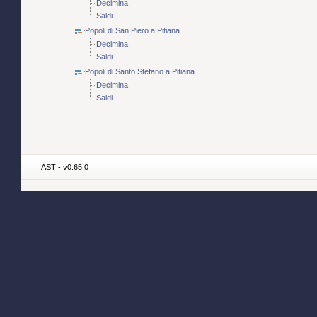
Decimina
Saldi
Popoli di San Piero a Pitiana
Decimina
Saldi
Popoli di Santo Stefano a Pitiana
Decimina
Saldi
AST - v0.65.0