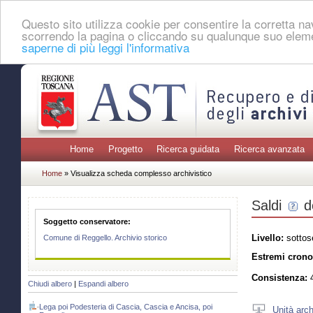
Questo sito utilizza cookie per consentire la corretta 
scorrendo la pagina o cliccando su qualunque suo eleme
saperne di più leggi l'informativa
Home
Progetto
Ricerca guidata
Ricerca avanzata
Home
» Visualizza scheda complesso archivistico
Saldi
d
Soggetto conservatore:
Livello:
sottos
Comune di Reggello. Archivio storico
Estremi crono
Consistenza:
4
Chiudi albero
|
Espandi albero
Lega poi Podesteria di Cascia, Cascia e Ancisa, poi
Unità arch