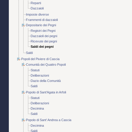
Reparti
Dazzaioli
Imposte diverse
Frammenti di dazzaioli
Depositario dei Pegni
Registri dei Pegni
Dazzaioli dei pegni
Ricevute dei pegni
Saldi dei pegni
Saldi
Popoli del Piviere di Cascia
Comunità dei Quattro Popoli
Statuti
Deliberazioni
Dazio della Comunità
Saldi
Popolo di Sant'Agata in Arfoli
Statuti
Deliberazioni
Decimina
Saldi
Popolo di Sant' Andrea a Cascia
Decimina
Saldi