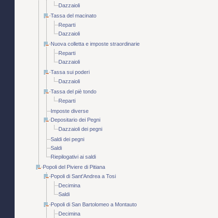
Dazzaioli
Tassa del macinato
Reparti
Dazzaioli
Nuova colletta e imposte straordinarie
Reparti
Dazzaioli
Tassa sui poderi
Dazzaioli
Tassa del piè tondo
Reparti
Imposte diverse
Depositario dei Pegni
Dazzaioli dei pegni
Saldi dei pegni
Saldi
Riepilogativi ai saldi
Popoli del Piviere di Pitiana
Popoli di Sant'Andrea a Tosi
Decimina
Saldi
Popoli di San Bartolomeo a Montauto
Decimina