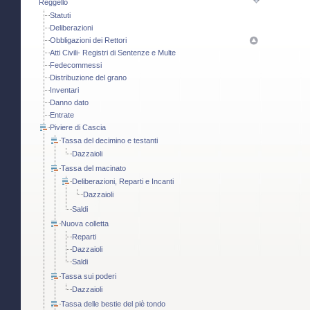
Reggello
Statuti
Deliberazioni
Obbligazioni dei Rettori
Atti Civili- Registri di Sentenze e Multe
Fedecommessi
Distribuzione del grano
Inventari
Danno dato
Entrate
Piviere di Cascia
Tassa del decimino e testanti
Dazzaioli
Tassa del macinato
Deliberazioni, Reparti e Incanti
Dazzaioli
Saldi
Nuova colletta
Reparti
Dazzaioli
Saldi
Tassa sui poderi
Dazzaioli
Tassa delle bestie del piè tondo