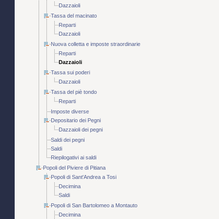
Dazzaioli
Tassa del macinato
Reparti
Dazzaioli
Nuova colletta e imposte straordinarie
Reparti
Dazzaioli
Tassa sui poderi
Dazzaioli
Tassa del piè tondo
Reparti
Imposte diverse
Depositario dei Pegni
Dazzaioli dei pegni
Saldi dei pegni
Saldi
Riepilogativi ai saldi
Popoli del Piviere di Pitiana
Popoli di Sant'Andrea a Tosi
Decimina
Saldi
Popoli di San Bartolomeo a Montauto
Decimina