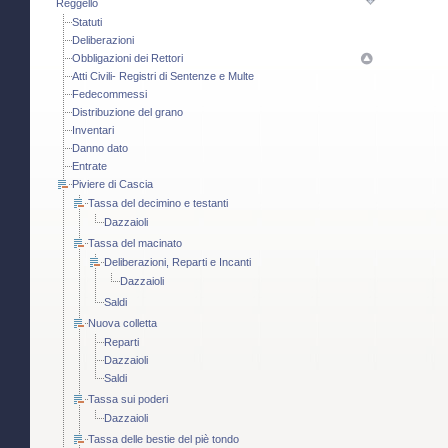
Reggello
Statuti
Deliberazioni
Obbligazioni dei Rettori
Atti Civili- Registri di Sentenze e Multe
Fedecommessi
Distribuzione del grano
Inventari
Danno dato
Entrate
Piviere di Cascia
Tassa del decimino e testanti
Dazzaioli
Tassa del macinato
Deliberazioni, Reparti e Incanti
Dazzaioli
Saldi
Nuova colletta
Reparti
Dazzaioli
Saldi
Tassa sui poderi
Dazzaioli
Tassa delle bestie del piè tondo