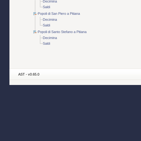
Decimina
Saldi
Popoli di San Piero a Pitiana
Decimina
Saldi
Popoli di Santo Stefano a Pitiana
Decimina
Saldi
AST - v0.65.0