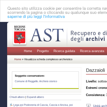
Questo sito utilizza cookie per consentire la corretta 
scorrendo la pagina o cliccando su qualunque suo eleme
saperne di più leggi l'informativa
Home
Progetto
Ricerca guidata
Ricerca avanzata
Home
» Visualizza scheda complesso archivistico
Dazzaioli
Soggetto conservatore:
Livello:
sottos
Comune di Reggello. Archivio storico
Estremi crono
Consistenza:
3
Chiudi albero
|
Espandi albero
Lega poi Podesteria di Cascia, Cascia e Ancisa, poi
Unità arch