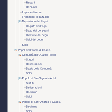
Reparti
Dazzaioli
Imposte diverse
Frammenti di dazzaioli
Depositario dei Pegni
Registri dei Pegni
Dazzaioli dei pegni
Ricevute dei pegni
Saldi dei pegni
Saldi
Popoli del Piviere di Cascia
Comunità dei Quattro Popoli
Statuti
Deliberazioni
Dazio della Comunità
Saldi
Popolo di Sant'Agata in Arfoli
Statuti
Deliberazioni
Decimina
Saldi
Popolo di Sant' Andrea a Cascia
Decimina
Saldi