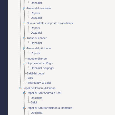
Dazzaioli
Tassa del macinato
Reparti
Dazzaioli
Nuova colletta e imposte straordinarie
Reparti
Dazzaioli
Tassa sui poderi
Dazzaioli
Tassa del piè tondo
Reparti
Imposte diverse
Depositario dei Pegni
Dazzaioli dei pegni
Saldi dei pegni
Saldi
Riepilogativi ai saldi
Popoli del Piviere di Pitiana
Popoli di Sant'Andrea a Tosi
Decimina
Saldi
Popoli di San Bartolomeo a Montauto
Decimina