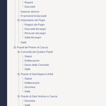
Reparti
Dazzaioli
Imposte diverse
Frammenti di dazzaioli
Depositario dei Pegni
Registri dei Pegni
Dazzaioli dei pegni
Ricevute dei pegni
Saldi dei pegni
Saldi
Popoli del Piviere di Cascia
Comunità dei Quattro Popoli
Statuti
Deliberazioni
Dazio della Comunità
Saldi
Popolo di Sant'Agata in Arfoli
Statuti
Deliberazioni
Decimina
Saldi
Popolo di Sant' Andrea a Cascia
Decimina
Saldi