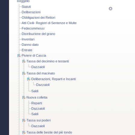
Reggello
Statuti
Deliberazioni
Obbligazioni dei Rettori
Atti Civili- Registri di Sentenze e Multe
Fedecommessi
Distribuzione del grano
Inventari
Danno dato
Entrate
Piviere di Cascia
Tassa del decimino e testanti
Dazzaioli
Tassa del macinato
Deliberazioni, Reparti e Incanti
Dazzaioli
Saldi
Nuova colletta
Reparti
Dazzaioli
Saldi
Tassa sui poderi
Dazzaioli
Tassa delle bestie del piè tondo