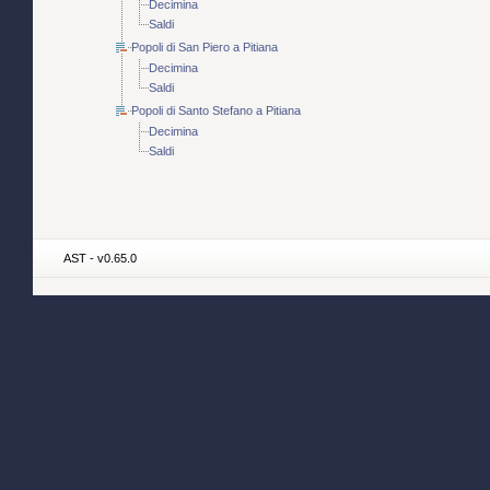
Decimina
Saldi
Popoli di San Piero a Pitiana
Decimina
Saldi
Popoli di Santo Stefano a Pitiana
Decimina
Saldi
AST - v0.65.0