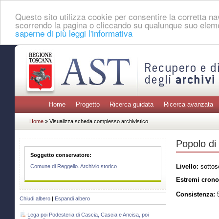
Questo sito utilizza cookie per consentire la corretta 
scorrendo la pagina o cliccando su qualunque suo eleme
saperne di più leggi l'informativa
Home
Progetto
Ricerca guidata
Ricerca avanzata
Home
» Visualizza scheda complesso archivistico
Popolo di
Soggetto conservatore:
Livello:
sottos
Comune di Reggello. Archivio storico
Estremi crono
Consistenza:
5
Chiudi albero
|
Espandi albero
Lega poi Podesteria di Cascia, Cascia e Ancisa, poi