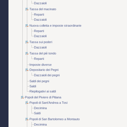
Dazzaioli
Tassa del macinato
Reparti
Dazzaioli
Nuova colletta e imposte straordinarie
Reparti
Dazzaioli
Tassa sui poderi
Dazzaioli
Tassa del piè tondo
Reparti
Imposte diverse
Depositario dei Pegni
Dazzaioli dei pegni
Saldi dei pegni
Saldi
Riepilogativi ai saldi
Popoli del Piviere di Pitiana
Popoli di Sant'Andrea a Tosi
Decimina
Saldi
Popoli di San Bartolomeo a Montauto
Decimina