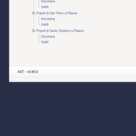
Decimina
Saldi
Popoli di San Piero a Pitiana
Decimina
Saldi
Popoli di Santo Stefano a Pitiana
Decimina
Saldi
AST - v0.65.0