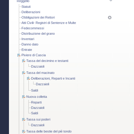
Reggello
Statuti
Deliberazioni
Obbligazioni dei Rettori
Atti Civili- Registri di Sentenze e Multe
Fedecommessi
Distribuzione del grano
Inventari
Danno dato
Entrate
Piviere di Cascia
Tassa del decimino e testanti
Dazzaioli
Tassa del macinato
Deliberazioni, Reparti e Incanti
Dazzaioli
Saldi
Nuova colletta
Reparti
Dazzaioli
Saldi
Tassa sui poderi
Dazzaioli
Tassa delle bestie del piè tondo