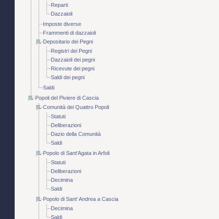
Reparti
Dazzaioli
Imposte diverse
Frammenti di dazzaioli
Depositario dei Pegni
Registri dei Pegni
Dazzaioli dei pegni
Ricevute dei pegni
Saldi dei pegni
Saldi
Popoli del Piviere di Cascia
Comunità dei Quattro Popoli
Statuti
Deliberazioni
Dazio della Comunità
Saldi
Popolo di Sant'Agata in Arfoli
Statuti
Deliberazioni
Decimina
Saldi
Popolo di Sant' Andrea a Cascia
Decimina
Saldi