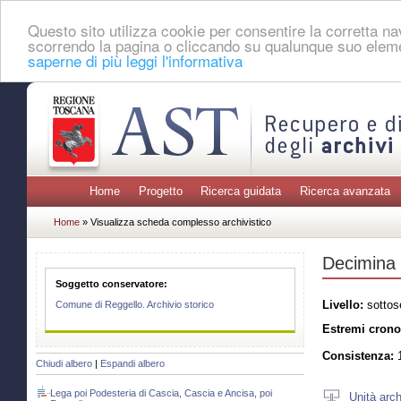
Questo sito utilizza cookie per consentire la corretta 
scorrendo la pagina o cliccando su qualunque suo eleme
saperne di più leggi l'informativa
Home
Progetto
Ricerca guidata
Ricerca avanzata
Home
» Visualizza scheda complesso archivistico
Decimina
Soggetto conservatore:
Livello:
sottos
Comune di Reggello. Archivio storico
Estremi crono
Consistenza:
1
Chiudi albero
|
Espandi albero
Lega poi Podesteria di Cascia, Cascia e Ancisa, poi
Unità arch