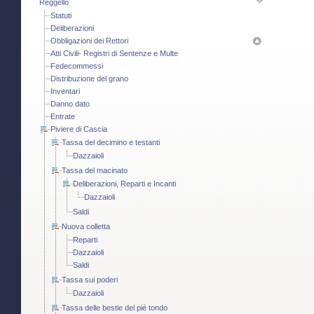
Reggello
Statuti
Deliberazioni
Obbligazioni dei Rettori
Atti Civili- Registri di Sentenze e Multe
Fedecommessi
Distribuzione del grano
Inventari
Danno dato
Entrate
Piviere di Cascia
Tassa del decimino e testanti
Dazzaioli
Tassa del macinato
Deliberazioni, Reparti e Incanti
Dazzaioli
Saldi
Nuova colletta
Reparti
Dazzaioli
Saldi
Tassa sui poderi
Dazzaioli
Tassa delle bestie del piè tondo