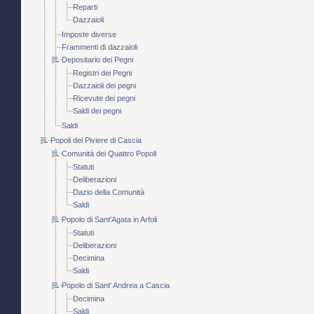
Reparti
Dazzaioli
Imposte diverse
Frammenti di dazzaioli
Depositario dei Pegni
Registri dei Pegni
Dazzaioli dei pegni
Ricevute dei pegni
Saldi dei pegni
Saldi
Popoli del Piviere di Cascia
Comunità dei Quattro Popoli
Statuti
Deliberazioni
Dazio della Comunità
Saldi
Popolo di Sant'Agata in Arfoli
Statuti
Deliberazioni
Decimina
Saldi
Popolo di Sant' Andrea a Cascia
Decimina
Saldi