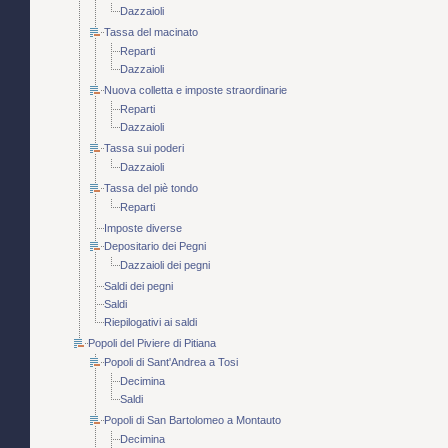
Dazzaioli
Tassa del macinato
Reparti
Dazzaioli
Nuova colletta e imposte straordinarie
Reparti
Dazzaioli
Tassa sui poderi
Dazzaioli
Tassa del piè tondo
Reparti
Imposte diverse
Depositario dei Pegni
Dazzaioli dei pegni
Saldi dei pegni
Saldi
Riepilogativi ai saldi
Popoli del Piviere di Pitiana
Popoli di Sant'Andrea a Tosi
Decimina
Saldi
Popoli di San Bartolomeo a Montauto
Decimina