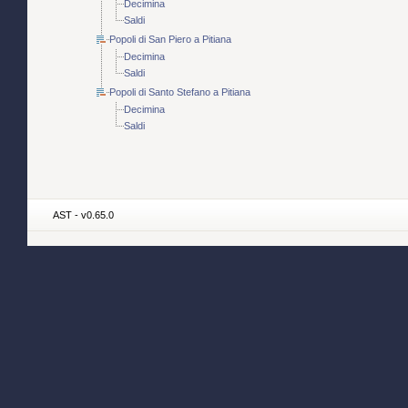
Decimina
Saldi
Popoli di San Piero a Pitiana
Decimina
Saldi
Popoli di Santo Stefano a Pitiana
Decimina
Saldi
AST - v0.65.0