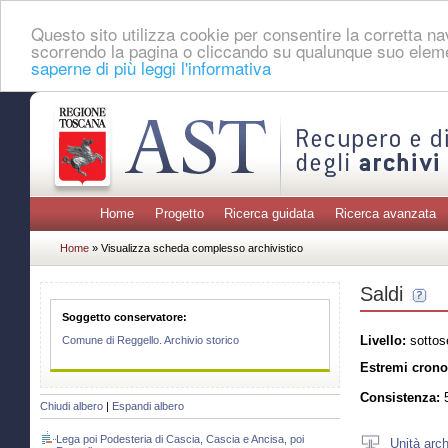
Questo sito utilizza cookie per consentire la corretta 
scorrendo la pagina o cliccando su qualunque suo eleme
saperne di più leggi l'informativa
Home
Progetto
Ricerca guidata
Ricerca avanzata
Home
» Visualizza scheda complesso archivistico
Saldi
Soggetto conservatore:
Livello:
sottos
Comune di Reggello. Archivio storico
Estremi crono
Consistenza:
5
Chiudi albero
|
Espandi albero
Lega poi Podesteria di Cascia, Cascia e Ancisa, poi
Unità arch