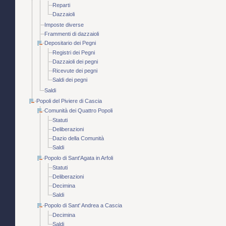
Reparti
Dazzaioli
Imposte diverse
Frammenti di dazzaioli
Depositario dei Pegni
Registri dei Pegni
Dazzaioli dei pegni
Ricevute dei pegni
Saldi dei pegni
Saldi
Popoli del Piviere di Cascia
Comunità dei Quattro Popoli
Statuti
Deliberazioni
Dazio della Comunità
Saldi
Popolo di Sant'Agata in Arfoli
Statuti
Deliberazioni
Decimina
Saldi
Popolo di Sant' Andrea a Cascia
Decimina
Saldi