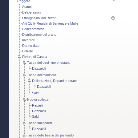
Reggello
Statuti
Deliberazioni
Obbligazioni dei Rettori
Atti Civili- Registri di Sentenze e Multe
Fedecommessi
Distribuzione del grano
Inventari
Danno dato
Entrate
Piviere di Cascia
Tassa del decimino e testanti
Dazzaioli
Tassa del macinato
Deliberazioni, Reparti e Incanti
Dazzaioli
Saldi
Nuova colletta
Reparti
Dazzaioli
Saldi
Tassa sui poderi
Dazzaioli
Tassa delle bestie del piè tondo