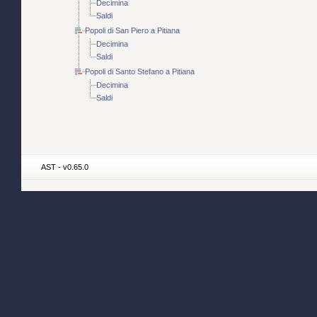
Decimina
Saldi
Popoli di San Piero a Pitiana
Decimina
Saldi
Popoli di Santo Stefano a Pitiana
Decimina
Saldi
AST - v0.65.0