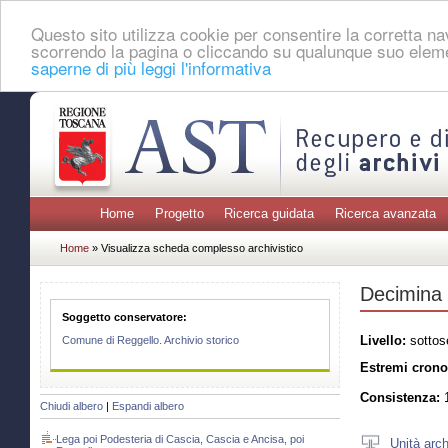
Questo sito utilizza cookie per consentire la corretta 
scorrendo la pagina o cliccando su qualunque suo eleme
saperne di più leggi l'informativa
Home
Progetto
Ricerca guidata
Ricerca avanzata
Home
» Visualizza scheda complesso archivistico
Decimina
Soggetto conservatore:
Livello:
sottos
Comune di Reggello. Archivio storico
Estremi crono
Consistenza:
1
Chiudi albero
|
Espandi albero
Lega poi Podesteria di Cascia, Cascia e Ancisa, poi
Unità arch