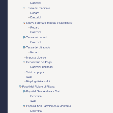
Dazzaioli
Tassa del macinato
Reparti
Dazzaioli
Nuova colletta e imposte straordinarie
Reparti
Dazzaioli
Tassa sui poderi
Dazzaioli
Tassa del piè tondo
Reparti
Imposte diverse
Depositario dei Pegni
Dazzaioli dei pegni
Saldi dei pegni
Saldi
Riepilogativi ai saldi
Popoli del Piviere di Pitiana
Popoli di Sant'Andrea a Tosi
Decimina
Saldi
Popoli di San Bartolomeo a Montauto
Decimina