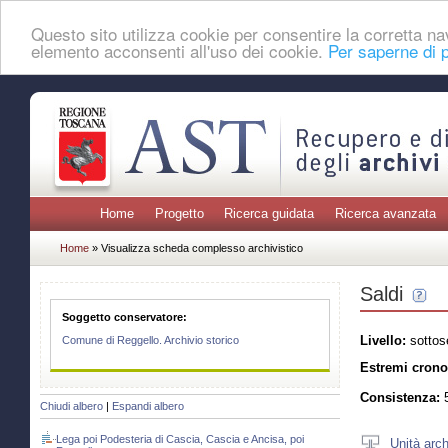
Questo sito utilizza cookie per consentire la corretta 
elemento acconsenti all'uso dei cookie.
Per saperne di p
Home
Progetto
Ricerca guidata
Ricerca avanzata
Home
» Visualizza scheda complesso archivistico
Saldi
Soggetto conservatore:
Livello:
sottos
Comune di Reggello. Archivio storico
Estremi crono
Consistenza:
5
Chiudi albero
|
Espandi albero
Lega poi Podesteria di Cascia, Cascia e Ancisa, poi
Unità arch