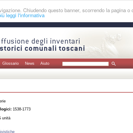
navigazione. Chiudendo questo banner, scorrendo la pagina o
iù leggi l'informativa
Glossario
News
Aiuto
erie
logici:
1538-1773
 unità
ivistiche