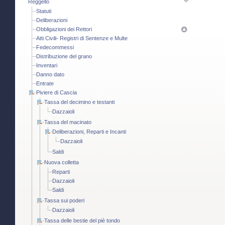
Reggello
Statuti
Deliberazioni
Obbligazioni dei Rettori
Atti Civili- Registri di Sentenze e Multe
Fedecommessi
Distribuzione del grano
Inventari
Danno dato
Entrate
Piviere di Cascia
Tassa del decimino e testanti
Dazzaioli
Tassa del macinato
Deliberazioni, Reparti e Incanti
Dazzaioli
Saldi
Nuova colletta
Reparti
Dazzaioli
Saldi
Tassa sui poderi
Dazzaioli
Tassa delle bestie del piè tondo