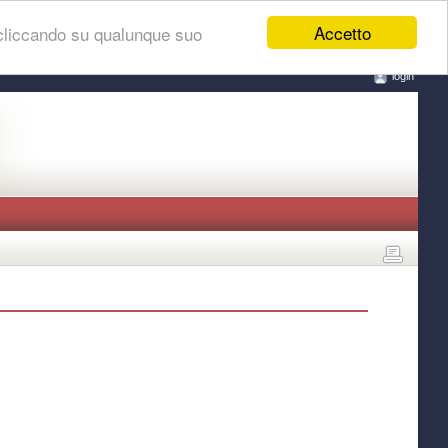
Accetto
 cliccando su qualunque suo
login