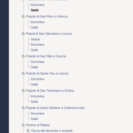
Decimina
Saldi
Popolo di San Piero a Viesca
Decimina
Saldi
Popoli di San Salvatore a Leccio
Statuti
Decimina
Saldi
Popolo di San Silio a Cascia
Decimina
Saldi
Popolo di Santa Tea a Cascia
Decimina
Saldi
Popolo di San Tommaso a Ostina
Decimina
Saldi
Popolo di Santo Stefano a Cetinavecchia
Decimina
Saldi
Piviere di Pitiana
Tassa del decimino e testanti