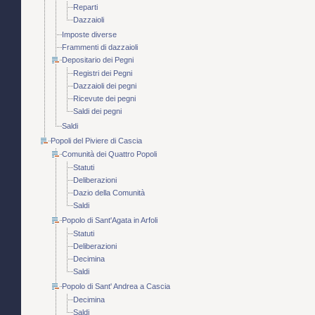
Reparti
Dazzaioli
Imposte diverse
Frammenti di dazzaioli
Depositario dei Pegni
Registri dei Pegni
Dazzaioli dei pegni
Ricevute dei pegni
Saldi dei pegni
Saldi
Popoli del Piviere di Cascia
Comunità dei Quattro Popoli
Statuti
Deliberazioni
Dazio della Comunità
Saldi
Popolo di Sant'Agata in Arfoli
Statuti
Deliberazioni
Decimina
Saldi
Popolo di Sant' Andrea a Cascia
Decimina
Saldi