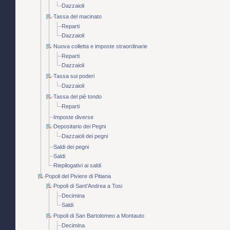
Dazzaioli
Tassa del macinato
Reparti
Dazzaioli
Nuova colletta e imposte straordinarie
Reparti
Dazzaioli
Tassa sui poderi
Dazzaioli
Tassa del piè tondo
Reparti
Imposte diverse
Depositario dei Pegni
Dazzaioli dei pegni
Saldi dei pegni
Saldi
Riepilogativi ai saldi
Popoli del Piviere di Pitiana
Popoli di Sant'Andrea a Tosi
Decimina
Saldi
Popoli di San Bartolomeo a Montauto
Decimina