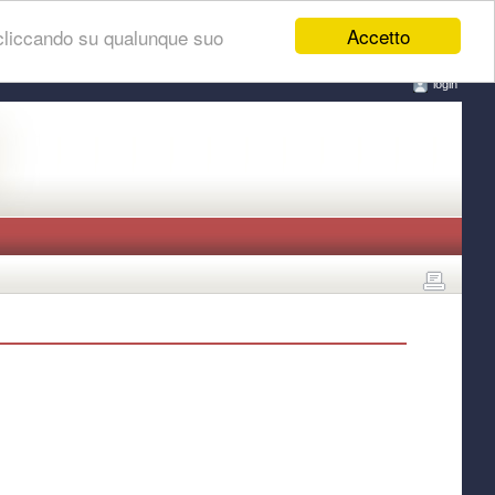
Accetto
 cliccando su qualunque suo
login