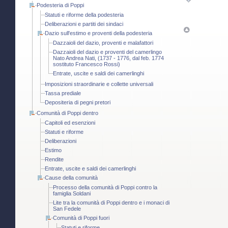
Podesteria di Poppi
Statuti e riforme della podesteria
Deliberazioni e partiti dei sindaci
Dazio sull'estimo e proventi della podesteria
Dazzaioli del dazio, proventi e malafattori
Dazzaioli del dazio e proventi del camerlingo
Nato Andrea Nati, (1737 - 1776, dal feb. 1774
sostituto Francesco Rossi)
Entrate, uscite e saldi dei camerlinghi
Imposizioni straordinarie e collette universali
Tassa prediale
Depositeria di pegni pretori
Comunità di Poppi dentro
Capitoli ed esenzioni
Statuti e riforme
Deliberazioni
Estimo
Rendite
Entrate, uscite e saldi dei camerlinghi
Cause della comunità
Processo della comunità di Poppi contro la
famiglia Soldani
Lite tra la comunità di Poppi dentro e i monaci di
San Fedele
Comunità di Poppi fuori
Statuti e riforme