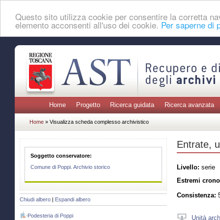
Questo sito utilizza cookie per consentire la corretta 
elemento acconsenti all'uso dei cookie.
Per saperne di p
Home
Progetto
Ricerca guidata
Ricerca avanzata
Home
» Visualizza scheda complesso archivistico
Entrate, u
Soggetto conservatore:
Livello:
serie
Comune di Poppi. Archivio storico
Estremi crono
Consistenza:
5
Chiudi albero
|
Espandi albero
Podesteria di Poppi
Unità arch