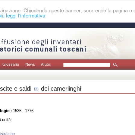
navigazione. Chiudendo questo banner, scorrendo la pagina o
iù leggi l'informativa
Glossario
News
Aiuto
scite e saldi
dei camerlinghi
logici:
1535 - 1776
 unità
ivistiche