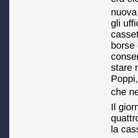
nuova 
gli uff
casset
borse
conse
stare 
Poppi,
che n
Il gio
quattr
la cas