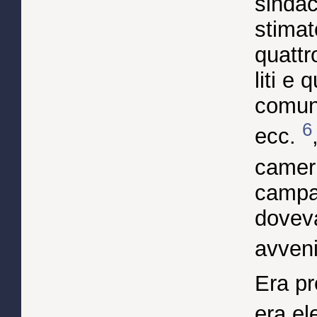
sindac
stimat
quattr
liti e 
comune
6
ecc.
camer
campai
doveva
avveni
Era pr
era ele