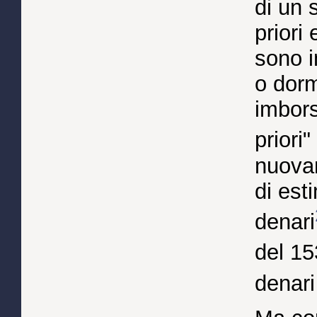
di un 
priori
sono i
o dorm
imbors
priori"
nuovam
di est
denari
del 1
denari