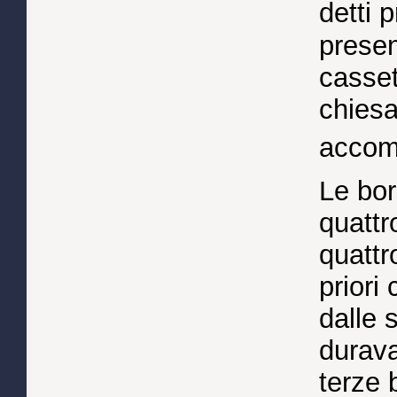
detti p
presenz
casset
chies
accom
Le bor
quattr
quattr
priori
dalle 
durava
terze 