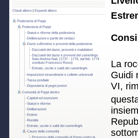
Livell
Chiudi albero
|
Espandi albero
Estre
Podesteria di Poppi
Podesteria di Poppi
Statuti e riforme della podesteria
Consi
Deliberazioni e partiti dei sindaci
Dazio sull'estimo e proventi della podesteria
Dazzaioli del dazio, proventi e malafattori
Dazzaioli del dazio e proventi del camerlingo
Nato Andrea Nati, (1737 - 1776, dal feb. 1774
La roc
sostituto Francesco Rossi)
Entrate, uscite e saldi dei camerlinghi
Guidi 
Imposizioni straordinarie e collette universali
Tassa prediale
VI, ri
Depositeria di pegni pretori
Comunità di Poppi dentro
questa
Capitoli ed esenzioni
Statuti e riforme
insiem
Deliberazioni
Estimo
Repubb
Rendite
Entrate, uscite e saldi dei camerlinghi
sottom
Cause della comunità
Processo della comunità di Poppi contro la