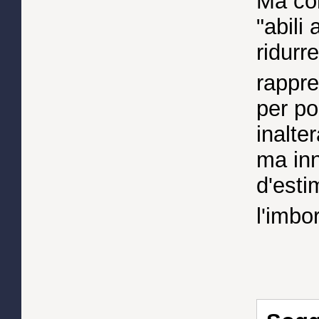
Ma con
"abili
ridurre
rappre
per po
inalte
ma inn
d'esti
l'imbo