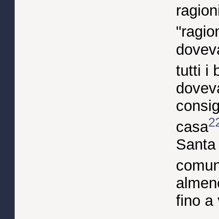
ragion
"ragio
doveva
tutti 
doveva
consig
2
casa
Santa 
comun
almeno
fino a 