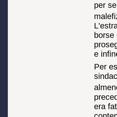
per se
malefi
L'estr
borse 
proseg
e inf
Per ess
sindac
almen
preced
era fa
conte