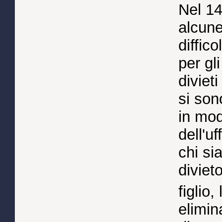
Nel 1
alcune
diffic
per gli
diviet
si son
in mod
dell'uf
chi sia
diviet
figlio,
elimin