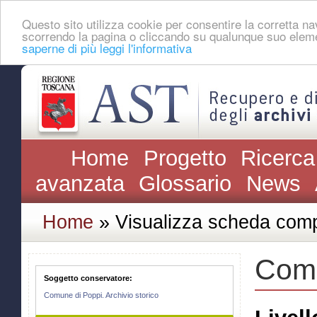
Questo sito utilizza cookie per consentire la corretta 
scorrendo la pagina o cliccando su qualunque suo eleme
saperne di più leggi l'informativa
Home
Progetto
Ricerca
avanzata
Glossario
News
Home
» Visualizza scheda comp
Comu
Soggetto conservatore:
Comune di Poppi. Archivio storico