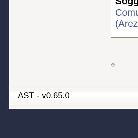
Sogge
Comun
(Arez
AST - v0.65.0