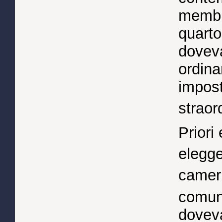
membri
quarto
dovev
ordina
impost
straor
Priori
elegge
camer
comun
dovev