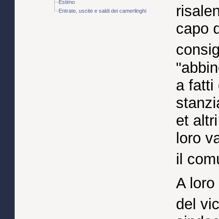
Estimo
risale
Entrate, uscite e saldi dei camerlinghi
capo d
consigl
"abbin
a fatt
stanzi
et altr
loro v
il com
A loro
del vi