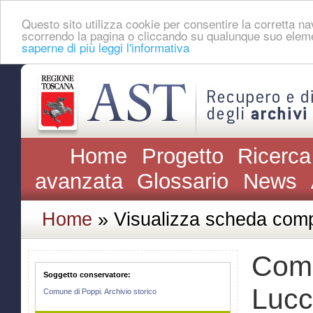
Questo sito utilizza cookie per consentire la corretta 
scorrendo la pagina o cliccando su qualunque suo eleme
saperne di più leggi l'informativa
Home
Progetto
Ricerca
avanzata
Glossario
News
Home
» Visualizza scheda comp
Comu
Soggetto conservatore:
Lucc
Comune di Poppi. Archivio storico