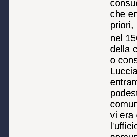
consue
che em
priori
nel 1
della 
o cons
Luccia
entram
podest
comuni
vi era
l'uffic