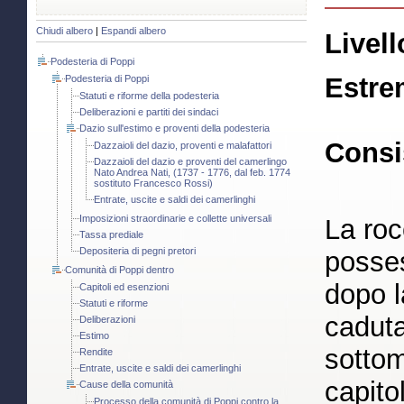
Chiudi albero
|
Espandi albero
Livell
Podesteria di Poppi
Estre
Podesteria di Poppi
Statuti e riforme della podesteria
Deliberazioni e partiti dei sindaci
Dazio sull'estimo e proventi della podesteria
Consi
Dazzaioli del dazio, proventi e malafattori
Dazzaioli del dazio e proventi del camerlingo
Nato Andrea Nati, (1737 - 1776, dal feb. 1774
sostituto Francesco Rossi)
Entrate, uscite e saldi dei camerlinghi
Imposizioni straordinarie e collette universali
La roc
Tassa prediale
Depositeria di pegni pretori
posses
Comunità di Poppi dentro
dopo l
Capitoli ed esenzioni
Statuti e riforme
caduta
Deliberazioni
Estimo
sottom
Rendite
Entrate, uscite e saldi dei camerlinghi
capit
Cause della comunità
Processo della comunità di Poppi contro la