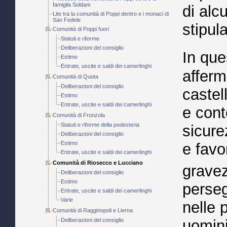
famiglia Soldani
di alcu
Lite tra la comunità di Poppi dentro e i monaci di
San Fedele
stipul
Comunità di Poppi fuori
Statuti e riforme
Deliberazioni del consiglio
In ques
Estimo
Entrate, uscite e saldi dei camerlinghi
afferm
Comunità di Quota
Deliberazioni del consiglio
castel
Estimo
Entrate, uscite e saldi dei camerlinghi
e con
Comunità di Fronzola
Statuti e riforme della podesteria
sicure
Deliberazioni del consiglio
Estimo
e favo
Entrate, uscite e saldi dei camerlinghi
Comunità di Riosecco e Lucciano
gravez
Deliberazioni del consiglio
Estimo
perseg
Entrate, uscite e saldi dei camerlinghi
Varie
nelle 
Comunità di Ragginopoli e Lierna
Deliberazioni del consiglio
uomini