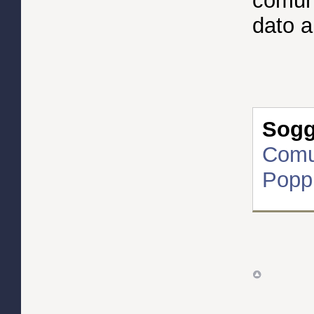
comuni
dato a 
Sogge
Comun
Poppi