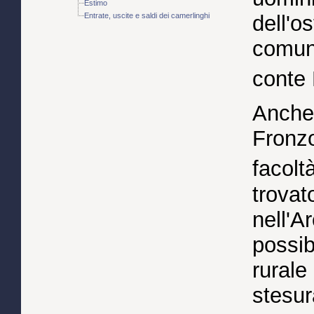
Estimo
Entrate, uscite e saldi dei camerlinghi
dell'o
comuni
conte
Anche
Fronzo
facoltà
trovat
nell'A
possib
rurale
stesur