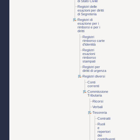
di Stato Civile
Registri delle
esazioni per diritti
di Segreteria
Registri di
esazione per i
rimborsi e per i
diritti
Registri
rimborso carte
d'identità
Registri
esazioni
rimborso
stampati
Registri per
diritti di urgenza
Registri diversi
Conti
correnti
Commissione
Tributaria
Ricorsi
Verbali
Tesoreria
Contratti
Ruoli
e
repertori
dei
contribuenti