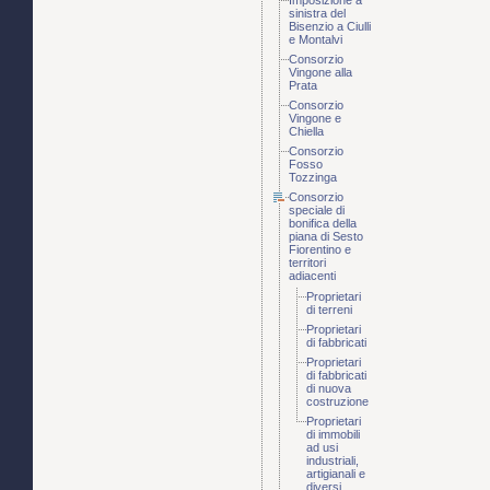
Imposizione a
sinistra del
Bisenzio a Ciulli
e Montalvi
Consorzio
Vingone alla
Prata
Consorzio
Vingone e
Chiella
Consorzio
Fosso
Tozzinga
Consorzio
speciale di
bonifica della
piana di Sesto
Fiorentino e
territori
adiacenti
Proprietari
di terreni
Proprietari
di fabbricati
Proprietari
di fabbricati
di nuova
costruzione
Proprietari
di immobili
ad usi
industriali,
artigianali e
diversi