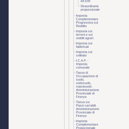
ed Enti
Straordinaria
proporzionale
Imposta
Complementare
Progressiva sul
Reddito
Imposta sui
terreni e sui
redditi agrari
Imposta sui
fabbricati
Imposta sul
celibato
I.C.A.P. -
Imposta
comunale
Tassa di
Occupazione di
suolo,
sottosuolo,
soprasuolo.
Amministrazione
Provinciale di
Firenze
Tassa sui
Passi carrabili.
Amministrazione
Provinciale di
Firenze
Imposta
Complementare
Proporzionale