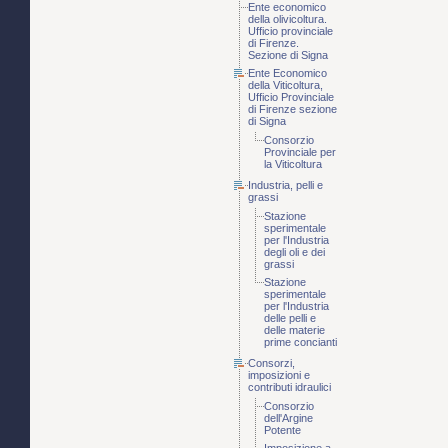
Ente economico
della olivicoltura.
Ufficio provinciale
di Firenze.
Sezione di Signa
Ente Economico
della Viticoltura,
Ufficio Provinciale
di Firenze sezione
di Signa
Consorzio
Provinciale per
la Viticoltura
Industria, pelli e
grassi
Stazione
sperimentale
per l'Industria
degli oli e dei
grassi
Stazione
sperimentale
per l'Industria
delle pelli e
delle materie
prime concianti
Consorzi,
imposizioni e
contributi idraulici
Consorzio
dell'Argine
Potente