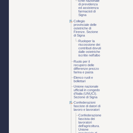
Ente nazionale
di previdenza
ed assistenza
farmacisti di
Signa
Collegio
provinciale delle
ostetriche di
Firenze. Sezione
di Signa
Ruoloper la
riscossione dei
contributi dovuti
dalle ostetriche
iscritte nell'albo
Ruolo per il
recupero delle
differenze prezzo
farina e pasta
Elenco ruoli e
bollettari
Unione nazionale
ufficiali in congedo
d'Italia (UNUCI).
Sezione di Signa
Confederazioni
fasciste di datori di
lavoro e lavoratori
Confederazione
fascista dei
lavoratori
dell'agricoltura.
Unione