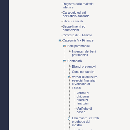
Registro delle malattie
infettive
Carteggio ed atti
dell'Ufficio sanitario
Libretti sanitati
Seppellimenti ed
esumazioni
Cimitero di S. Miniato
Categoria V - Finanze
Beni patrimoniali
Inventari dei beni
patrimoniali
Contabilità
Bilanci preventivi
Conti consuntivi
Verbali di chiusura
esercizi finanziari
e verifiche di
cassa
Verbali di
chiusura
esercizi
finanziari
Verifiche di
cassa
Libri mastri, estratti
e schede del
mastro