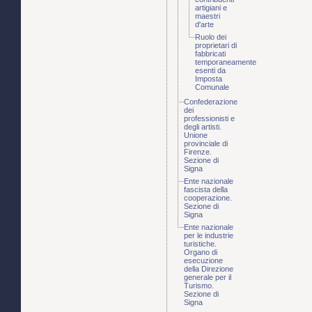
artigiani e
maestri
d'arte
Ruolo dei
proprietari di
fabbricati
temporaneamente
esenti da
Imposta
Comunale
Confederazione
dei
professionisti e
degli artisti.
Unione
provinciale di
Firenze.
Sezione di
Signa
Ente nazionale
fascista della
cooperazione.
Sezione di
Signa
Ente nazionale
per le industrie
turistiche.
Organo di
esecuzione
della Direzione
generale per il
Turismo.
Sezione di
Signa