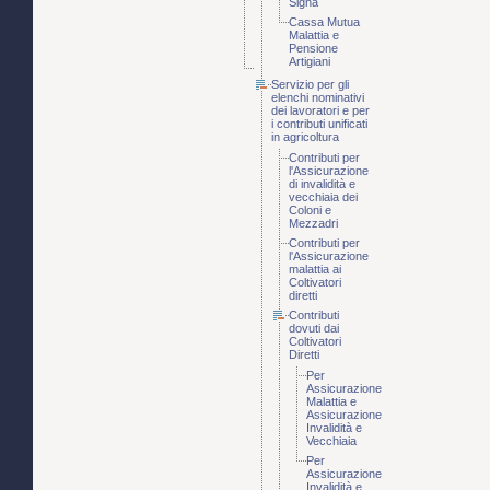
Signa
Cassa Mutua
Malattia e
Pensione
Artigiani
Servizio per gli
elenchi nominativi
dei lavoratori e per
i contributi unificati
in agricoltura
Contributi per
l'Assicurazione
di invalidità e
vecchiaia dei
Coloni e
Mezzadri
Contributi per
l'Assicurazione
malattia ai
Coltivatori
diretti
Contributi
dovuti dai
Coltivatori
Diretti
Per
Assicurazione
Malattia e
Assicurazione
Invalidità e
Vecchiaia
Per
Assicurazione
Invalidità e