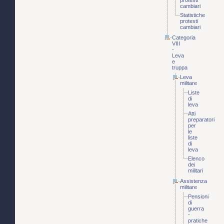
protesti
cambiari
Statistiche
protesti
cambiari
Categoria
VIII
-
Leva
e
truppa
Leva
militare
Liste
di
leva
Atti
preparatori
per
le
liste
di
leva
Elenco
dei
militari
Assistenza
militare
Pensioni
di
guerra
-
pratiche