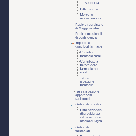
Vecchiaia
Ditte morose
Morosi e
morosi residui
Ruolo straordinario
di Maggiore utile
Profitti eccezionali
di contingenza
Imposte e
contributi farmacie
Contributi
farmacie rurali
Contributo a
favore delle
farmacie non
rurali
Tassa
ispezione
farmacie
Tassa ispezione
apparecchi
radiologici
Ordine dei medici
Ente nazionale
di previdenza
ed assistenza
medici di Signa
Ordine dei
farmacisti