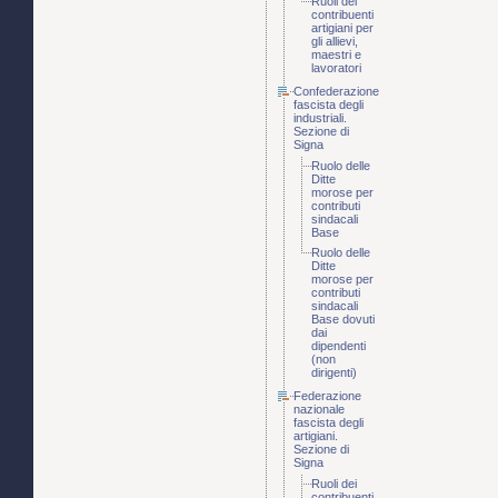
Ruoli dei
contribuenti
artigiani per
gli allievi,
maestri e
lavoratori
Confederazione
fascista degli
industriali.
Sezione di
Signa
Ruolo delle
Ditte
morose per
contributi
sindacali
Base
Ruolo delle
Ditte
morose per
contributi
sindacali
Base dovuti
dai
dipendenti
(non
dirigenti)
Federazione
nazionale
fascista degli
artigiani.
Sezione di
Signa
Ruoli dei
contribuenti