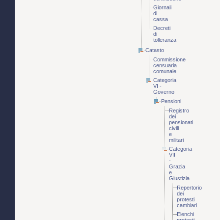
Giornali
di
cassa
Decreti
di
tolleranza
Catasto
Commissione
censuaria
comunale
Categoria
VI -
Governo
Pensioni
Registro
dei
pensionati
civili
e
militari
Categoria
VII
-
Grazia
e
Giustizia
Repertorio
dei
protesti
cambiari
Elenchi