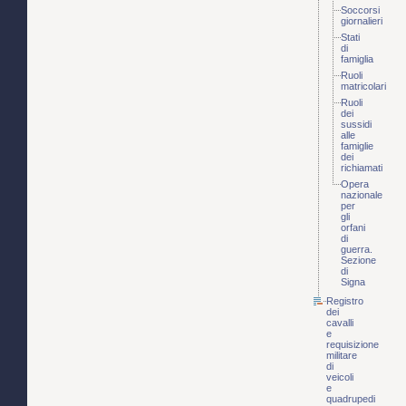
Soccorsi
giornalieri
Stati
di
famiglia
Ruoli
matricolari
Ruoli
dei
sussidi
alle
famiglie
dei
richiamati
Opera
nazionale
per
gli
orfani
di
guerra.
Sezione
di
Signa
Registro
dei
cavalli
e
requisizione
militare
di
veicoli
e
quadrupedi