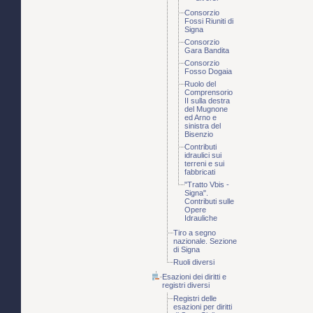
Consorzio
Fossi Riuniti di
Signa
Consorzio
Gara Bandita
Consorzio
Fosso Dogaia
Ruolo del
Comprensorio
II sulla destra
del Mugnone
ed Arno e
sinistra del
Bisenzio
Contributi
idraulici sui
terreni e sui
fabbricati
"Tratto Vbis -
Signa".
Contributi sulle
Opere
Idrauliche
Tiro a segno
nazionale. Sezione
di Signa
Ruoli diversi
Esazioni dei diritti e
registri diversi
Registri delle
esazioni per diritti