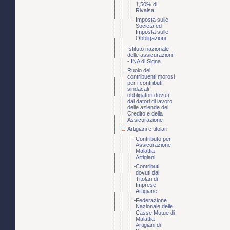
1,50% di
Rivalsa
Imposta sulle
Società ed
Imposta sulle
Obbligazioni
Istituto nazionale
delle assicurazioni
- INA di Signa
Ruolo dei
contribuenti morosi
per i contributi
sindacali
obbligatori dovuti
dai datori di lavoro
delle aziende del
Credito e della
Assicurazione
Artigiani e titolari
Contributo per
Assicurazione
Malattia
Artigiani
Contributi
dovuti dai
Titolari di
Imprese
Artigiane
Federazione
Nazionale delle
Casse Mutue di
Malattia
Artigiani di