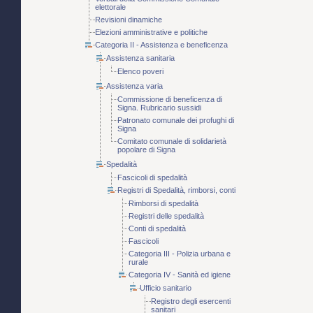
elettorale
Revisioni dinamiche
Elezioni amministrative e politiche
Categoria II - Assistenza e beneficenza
Assistenza sanitaria
Elenco poveri
Assistenza varia
Commissione di beneficenza di
Signa. Rubricario sussidi
Patronato comunale dei profughi di
Signa
Comitato comunale di solidarietà
popolare di Signa
Spedalità
Fascicoli di spedalità
Registri di Spedalità, rimborsi, conti
Rimborsi di spedalità
Registri delle spedalità
Conti di spedalità
Fascicoli
Categoria III - Polizia urbana e
rurale
Categoria IV - Sanità ed igiene
Ufficio sanitario
Registro degli esercenti
sanitari