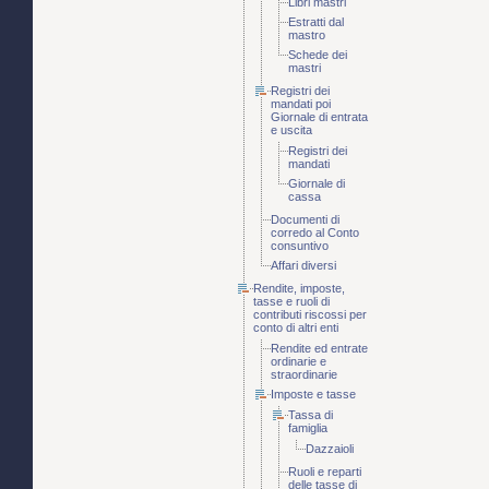
Libri mastri
Estratti dal
mastro
Schede dei
mastri
Registri dei
mandati poi
Giornale di entrata
e uscita
Registri dei
mandati
Giornale di
cassa
Documenti di
corredo al Conto
consuntivo
Affari diversi
Rendite, imposte,
tasse e ruoli di
contributi riscossi per
conto di altri enti
Rendite ed entrate
ordinarie e
straordinarie
Imposte e tasse
Tassa di
famiglia
Dazzaioli
Ruoli e reparti
delle tasse di