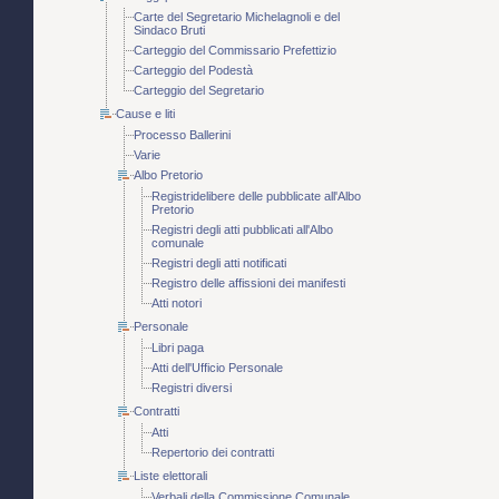
Carte del Segretario Michelagnoli e del
Sindaco Bruti
Carteggio del Commissario Prefettizio
Carteggio del Podestà
Carteggio del Segretario
Cause e liti
Processo Ballerini
Varie
Albo Pretorio
Registridelibere delle pubblicate all'Albo
Pretorio
Registri degli atti pubblicati all'Albo
comunale
Registri degli atti notificati
Registro delle affissioni dei manifesti
Atti notori
Personale
Libri paga
Atti dell'Ufficio Personale
Registri diversi
Contratti
Atti
Repertorio dei contratti
Liste elettorali
Verbali della Commissione Comunale