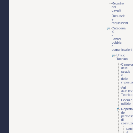
Registro
dei
cavalli
Denunzie
e
requisizioni
Categoria
X
-
Lavori
pubblici
e
comunicazioni
Ufficio
Tecnico
Campio
delle
strade
e
delle
imposizi
Atti
dell'Uffic
Tecnico
Licenze
edilizie
Reperto
dei
permess
di
costruz
Denu
di