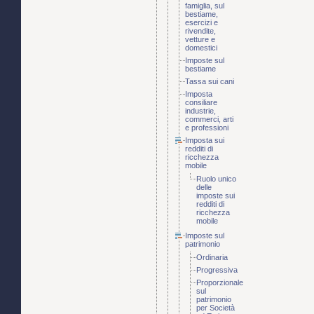
famiglia, sul
bestiame,
esercizi e
rivendite,
vetture e
domestici
Imposte sul
bestiame
Tassa sui cani
Imposta
consiliare
industrie,
commerci, arti
e professioni
Imposta sui
redditi di
ricchezza
mobile
Ruolo unico
delle
imposte sui
redditi di
ricchezza
mobile
Imposte sul
patrimonio
Ordinaria
Progressiva
Proporzionale
sul
patrimonio
per Società