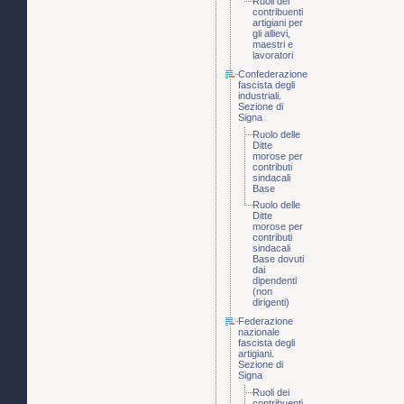
Ruoli dei
contribuenti
artigiani per
gli allievi,
maestri e
lavoratori
Confederazione
fascista degli
industriali.
Sezione di
Signa
Ruolo delle
Ditte
morose per
contributi
sindacali
Base
Ruolo delle
Ditte
morose per
contributi
sindacali
Base dovuti
dai
dipendenti
(non
dirigenti)
Federazione
nazionale
fascista degli
artigiani.
Sezione di
Signa
Ruoli dei
contribuenti