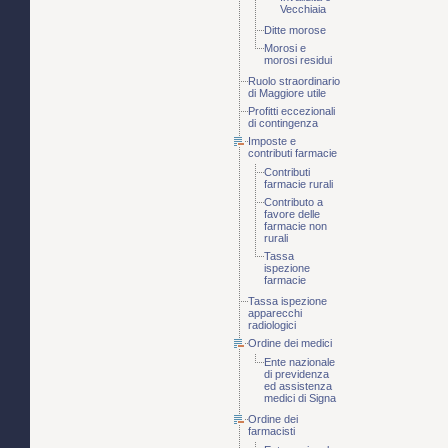
Vecchiaia
Ditte morose
Morosi e
morosi residui
Ruolo straordinario
di Maggiore utile
Profitti eccezionali
di contingenza
Imposte e
contributi farmacie
Contributi
farmacie rurali
Contributo a
favore delle
farmacie non
rurali
Tassa
ispezione
farmacie
Tassa ispezione
apparecchi
radiologici
Ordine dei medici
Ente nazionale
di previdenza
ed assistenza
medici di Signa
Ordine dei
farmacisti