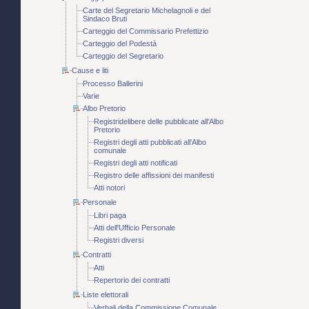
Carte del Segretario Michelagnoli e del
Sindaco Bruti
Carteggio del Commissario Prefettizio
Carteggio del Podestà
Carteggio del Segretario
Cause e liti
Processo Ballerini
Varie
Albo Pretorio
Registridelibere delle pubblicate all'Albo
Pretorio
Registri degli atti pubblicati all'Albo
comunale
Registri degli atti notificati
Registro delle affissioni dei manifesti
Atti notori
Personale
Libri paga
Atti dell'Ufficio Personale
Registri diversi
Contratti
Atti
Repertorio dei contratti
Liste elettorali
Verbali della Commissione Comunale