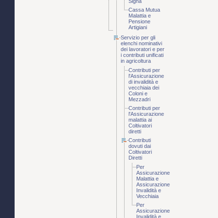
Signa
Cassa Mutua
Malattia e
Pensione
Artigiani
Servizio per gli
elenchi nominativi
dei lavoratori e per
i contributi unificati
in agricoltura
Contributi per
l'Assicurazione
di invalidità e
vecchiaia dei
Coloni e
Mezzadri
Contributi per
l'Assicurazione
malattia ai
Coltivatori
diretti
Contributi
dovuti dai
Coltivatori
Diretti
Per
Assicurazione
Malattia e
Assicurazione
Invalidità e
Vecchiaia
Per
Assicurazione
Invalidità e