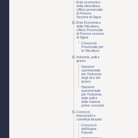
Ente economico
della olivicoltura.
Ufficio provinciale
di Firenze.
Sezione di Signa
Ente Economico
della Viticoltura,
Ufficio Provinciale
di Firenze sezione
di Signa
Consorzio
Provinciale per
la Viticoltura
Industria, pelli e
grassi
Stazione
sperimentale
per l'Industria
degli oli e dei
grassi
Stazione
sperimentale
per l'Industria
delle pelli e
delle materie
prime concianti
Consorzi,
imposizioni e
contributi idraulici
Consorzio
dell'Argine
Potente