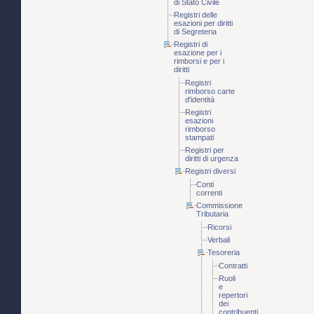
di Stato Civile
Registri delle
esazioni per diritti
di Segreteria
Registri di
esazione per i
rimborsi e per i
diritti
Registri
rimborso carte
d'identità
Registri
esazioni
rimborso
stampati
Registri per
diritti di urgenza
Registri diversi
Conti
correnti
Commissione
Tributaria
Ricorsi
Verbali
Tesoreria
Contratti
Ruoli
e
repertori
dei
contribuenti