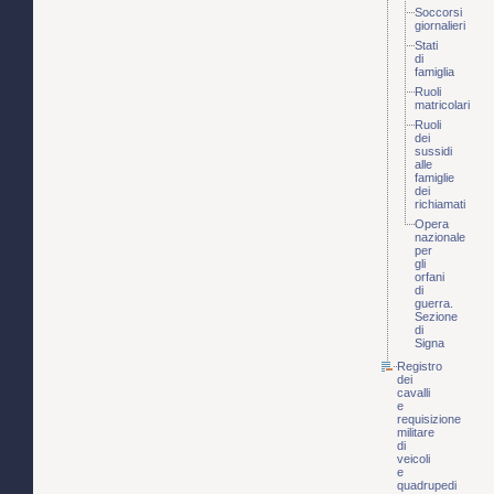
Soccorsi
giornalieri
Stati
di
famiglia
Ruoli
matricolari
Ruoli
dei
sussidi
alle
famiglie
dei
richiamati
Opera
nazionale
per
gli
orfani
di
guerra.
Sezione
di
Signa
Registro
dei
cavalli
e
requisizione
militare
di
veicoli
e
quadrupedi