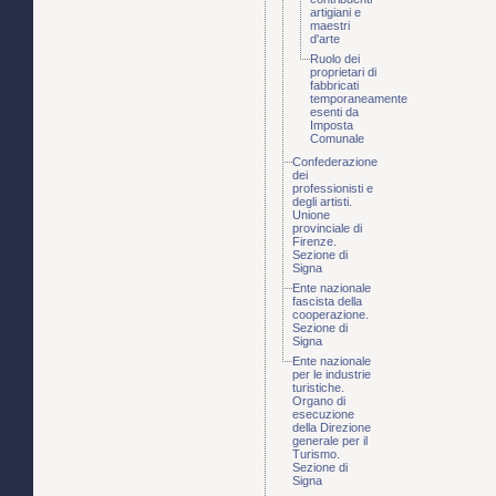
artigiani e
maestri
d'arte
Ruolo dei
proprietari di
fabbricati
temporaneamente
esenti da
Imposta
Comunale
Confederazione
dei
professionisti e
degli artisti.
Unione
provinciale di
Firenze.
Sezione di
Signa
Ente nazionale
fascista della
cooperazione.
Sezione di
Signa
Ente nazionale
per le industrie
turistiche.
Organo di
esecuzione
della Direzione
generale per il
Turismo.
Sezione di
Signa