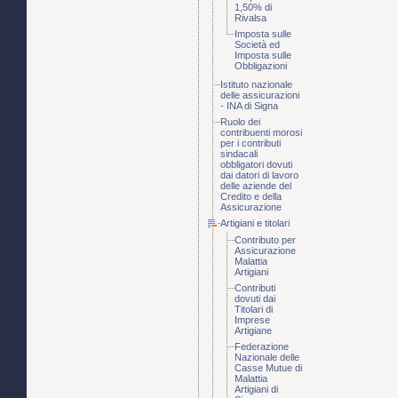
1,50% di
Rivalsa
Imposta sulle
Società ed
Imposta sulle
Obbligazioni
Istituto nazionale
delle assicurazioni
- INA di Signa
Ruolo dei
contribuenti morosi
per i contributi
sindacali
obbligatori dovuti
dai datori di lavoro
delle aziende del
Credito e della
Assicurazione
Artigiani e titolari
Contributo per
Assicurazione
Malattia
Artigiani
Contributi
dovuti dai
Titolari di
Imprese
Artigiane
Federazione
Nazionale delle
Casse Mutue di
Malattia
Artigiani di