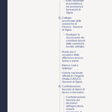
Ente nazionale
di previdenza
ed assistenza
farmacisti di
Signa
Collegio
provinciale delle
ostetriche di
Firenze. Sezione
di Signa
Ruoloper la
riscossione dei
contributi dovuti
dalle ostetriche
iscritte nell'albo
Ruolo per il
recupero delle
differenze prezzo
farina e pasta
Elenco ruoli e
bollettari
Unione nazionale
ufficiali in congedo
d'Italia (UNUCI).
Sezione di Signa
Confederazioni
fasciste di datori di
lavoro e lavoratori
Confederazione
fascista dei
lavoratori
dell'agricoltura.
Unione