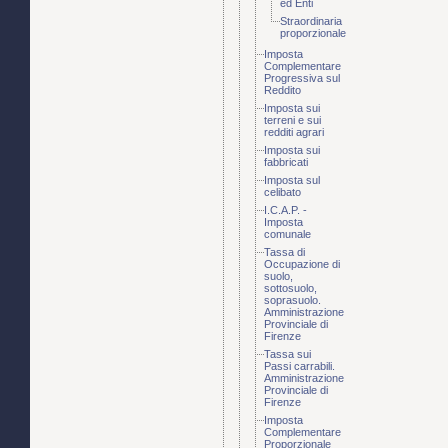
ed Enti
Straordinaria
proporzionale
Imposta
Complementare
Progressiva sul
Reddito
Imposta sui
terreni e sui
redditi agrari
Imposta sui
fabbricati
Imposta sul
celibato
I.C.A.P. -
Imposta
comunale
Tassa di
Occupazione di
suolo,
sottosuolo,
soprasuolo.
Amministrazione
Provinciale di
Firenze
Tassa sui
Passi carrabili.
Amministrazione
Provinciale di
Firenze
Imposta
Complementare
Proporzionale