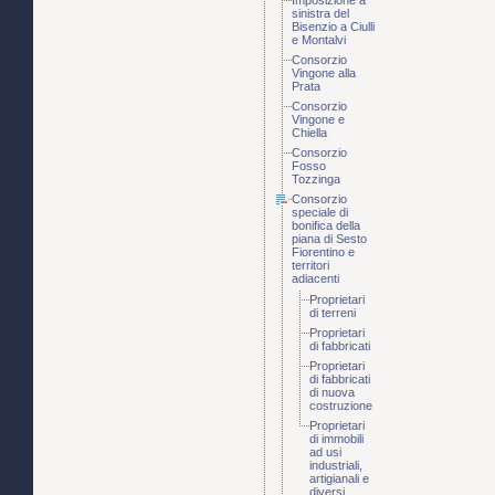
Imposizione a
sinistra del
Bisenzio a Ciulli
e Montalvi
Consorzio
Vingone alla
Prata
Consorzio
Vingone e
Chiella
Consorzio
Fosso
Tozzinga
Consorzio
speciale di
bonifica della
piana di Sesto
Fiorentino e
territori
adiacenti
Proprietari
di terreni
Proprietari
di fabbricati
Proprietari
di fabbricati
di nuova
costruzione
Proprietari
di immobili
ad usi
industriali,
artigianali e
diversi