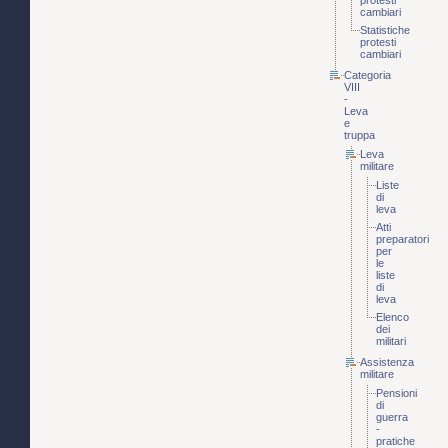
protesti
cambiari
Statistiche
protesti
cambiari
Categoria
VIII
-
Leva
e
truppa
Leva
militare
Liste
di
leva
Atti
preparatori
per
le
liste
di
leva
Elenco
dei
militari
Assistenza
militare
Pensioni
di
guerra
-
pratiche