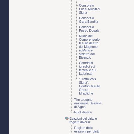
Consorzio
Fossi Riuniti di
Signa
Consorzio
Gara Bandita
Consorzio
Fosso Dogaia
Ruolo del
Comprensorio
II sulla destra
del Mugnone
ed Arno e
sinistra del
Bisenzio
Contributi
idraulici sui
terreni e sui
fabbricati
"Tratto Vbis -
Signa".
Contributi sulle
Opere
Idrauliche
Tiro a segno
nazionale. Sezione
di Signa
Ruoli diversi
Esazioni dei diritti e
registri diversi
Registri delle
esazioni per diritti