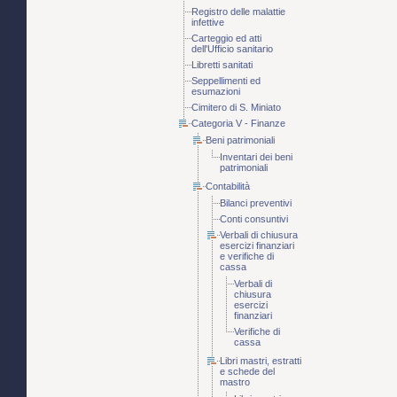
Registro delle malattie
infettive
Carteggio ed atti
dell'Ufficio sanitario
Libretti sanitati
Seppellimenti ed
esumazioni
Cimitero di S. Miniato
Categoria V - Finanze
Beni patrimoniali
Inventari dei beni
patrimoniali
Contabilità
Bilanci preventivi
Conti consuntivi
Verbali di chiusura
esercizi finanziari
e verifiche di
cassa
Verbali di
chiusura
esercizi
finanziari
Verifiche di
cassa
Libri mastri, estratti
e schede del
mastro