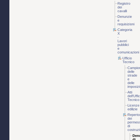
Registro
dei
cavalli
Denunzie
e
requisizioni
Categoria
X
-
Lavori
pubblici
e
comunicazioni
Ufficio
Tecnico
Campio
delle
strade
e
delle
imposizi
Atti
dell'Uffic
Tecnico
Licenze
edilizie
Reperto
dei
permess
di
costruz
Den
di