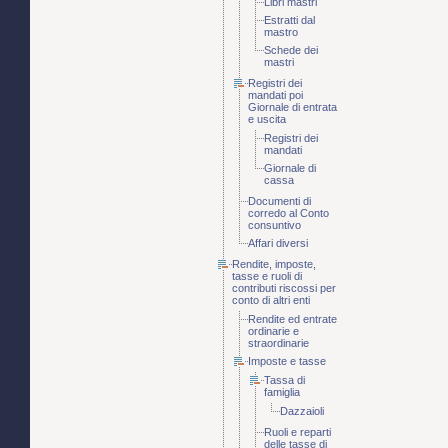
Libri mastri
Estratti dal
mastro
Schede dei
mastri
Registri dei
mandati poi
Giornale di entrata
e uscita
Registri dei
mandati
Giornale di
cassa
Documenti di
corredo al Conto
consuntivo
Affari diversi
Rendite, imposte,
tasse e ruoli di
contributi riscossi per
conto di altri enti
Rendite ed entrate
ordinarie e
straordinarie
Imposte e tasse
Tassa di
famiglia
Dazzaioli
Ruoli e reparti
delle tasse di