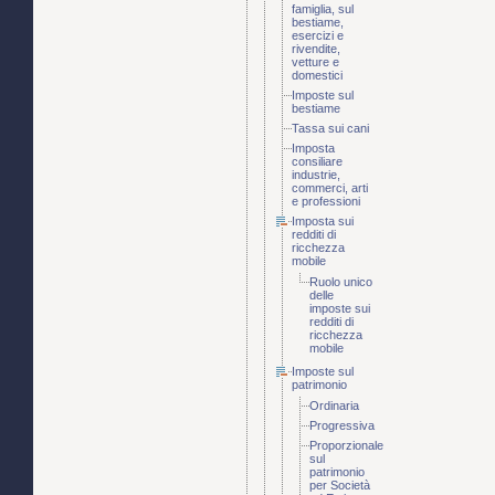
famiglia, sul
bestiame,
esercizi e
rivendite,
vetture e
domestici
Imposte sul
bestiame
Tassa sui cani
Imposta
consiliare
industrie,
commerci, arti
e professioni
Imposta sui
redditi di
ricchezza
mobile
Ruolo unico
delle
imposte sui
redditi di
ricchezza
mobile
Imposte sul
patrimonio
Ordinaria
Progressiva
Proporzionale
sul
patrimonio
per Società