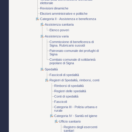
elettorale
Revisioni dinamiche
Elezioni amministrative e politiche
Categoria II - Assistenza e beneficenza
Assistenza sanitaria
Elenco poveri
Assistenza varia
Commissione di beneficenza di
Signa. Rubricario sussidi
Patronato comunale dei profughi di
Signa
Comitato comunale di solidarietà
popolare di Signa
Spedalità
Fascicoli di spedalità
Registri di Spedalità, rimborsi, conti
Rimborsi di spedalità
Registri delle spedalità
Conti di spedalità
Fascicoli
Categoria III - Polizia urbana e
rurale
Categoria IV - Sanità ed igiene
Ufficio sanitario
Registro degli esercenti
sanitari