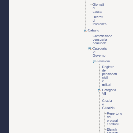
Giornali
di
cassa
Decreti
di
tolleranza
Catasto
Commissione
censuaria
comunale
Categoria
VI -
Governo
Pensioni
Registro
dei
pensionati
civili
e
militari
Categoria
VII
-
Grazia
e
Giustizia
Repertorio
dei
protesti
cambiari
Elenchi