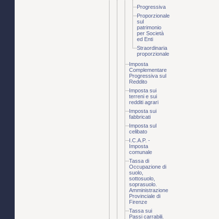
Progressiva
Proporzionale
sul
patrimonio
per Società
ed Enti
Straordinaria
proporzionale
Imposta
Complementare
Progressiva sul
Reddito
Imposta sui
terreni e sui
redditi agrari
Imposta sui
fabbricati
Imposta sul
celibato
I.C.A.P. -
Imposta
comunale
Tassa di
Occupazione di
suolo,
sottosuolo,
soprasuolo.
Amministrazione
Provinciale di
Firenze
Tassa sui
Passi carrabili.