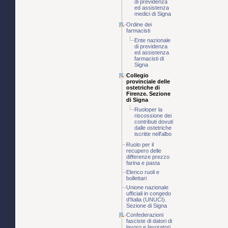
di previdenza
ed assistenza
medici di Signa
Ordine dei
farmacisti
Ente nazionale
di previdenza
ed assistenza
farmacisti di
Signa
Collegio
provinciale delle
ostetriche di
Firenze. Sezione
di Signa
Ruoloper la
riscossione dei
contributi dovuti
dalle ostetriche
iscritte nell'albo
Ruolo per il
recupero delle
differenze prezzo
farina e pasta
Elenco ruoli e
bollettari
Unione nazionale
ufficiali in congedo
d'Italia (UNUCI).
Sezione di Signa
Confederazioni
fasciste di datori di
lavoro e lavoratori