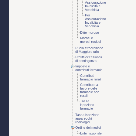
Assicurazione
Invalidità e
Vecchiaia
Per
Assicurazione
Invalidità e
Vecchiaia
Ditte morose
Morosi e
morosi residui
Ruolo straordinario
di Maggiore utile
Profitti eccezionali
di contingenza
Imposte e
contributi farmacie
Contributi
farmacie rurali
Contributo a
favore delle
farmacie non
rurali
Tassa
ispezione
farmacie
Tassa ispezione
apparecchi
radiologici
Ordine dei medici
Ente nazionale