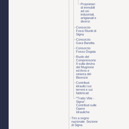
Proprietari
di immobili
ad usi
industriali,
artigianali e
diversi
Consorzio
Fossi Riuniti di
Signa
Consorzio
Gara Bandita
Consorzio
Fosso Dogaia
Ruolo del
Comprensorio
II sulla destra
del Mugnone
ed Arno e
sinistra del
Bisenzio
Contributi
idraulici sui
terreni e sui
fabbricati
"Tratto Vbis -
Signa".
Contributi sulle
Opere
Idrauliche
Tiro a segno
nazionale. Sezione
di Signa