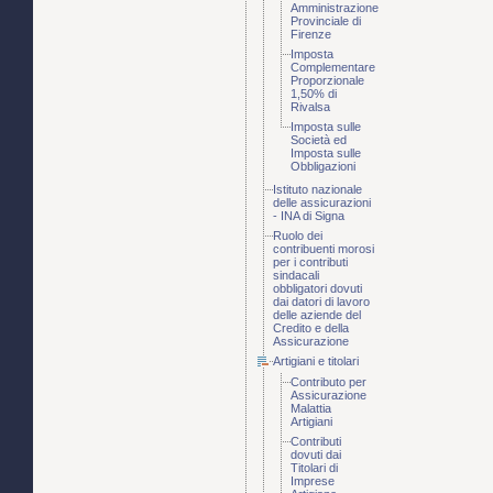
Amministrazione
Provinciale di
Firenze
Imposta
Complementare
Proporzionale
1,50% di
Rivalsa
Imposta sulle
Società ed
Imposta sulle
Obbligazioni
Istituto nazionale
delle assicurazioni
- INA di Signa
Ruolo dei
contribuenti morosi
per i contributi
sindacali
obbligatori dovuti
dai datori di lavoro
delle aziende del
Credito e della
Assicurazione
Artigiani e titolari
Contributo per
Assicurazione
Malattia
Artigiani
Contributi
dovuti dai
Titolari di
Imprese