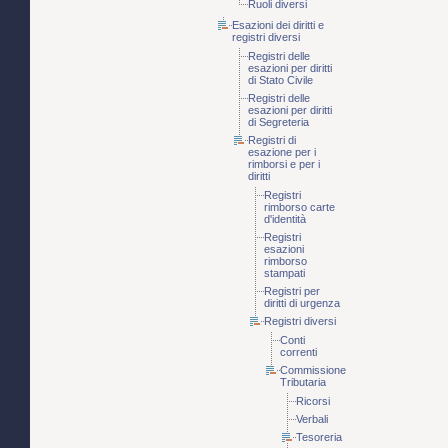
Ruoli diversi
Esazioni dei diritti e
registri diversi
Registri delle
esazioni per diritti
di Stato Civile
Registri delle
esazioni per diritti
di Segreteria
Registri di
esazione per i
rimborsi e per i
diritti
Registri
rimborso carte
d'identità
Registri
esazioni
rimborso
stampati
Registri per
diritti di urgenza
Registri diversi
Conti
correnti
Commissione
Tributaria
Ricorsi
Verbali
Tesoreria