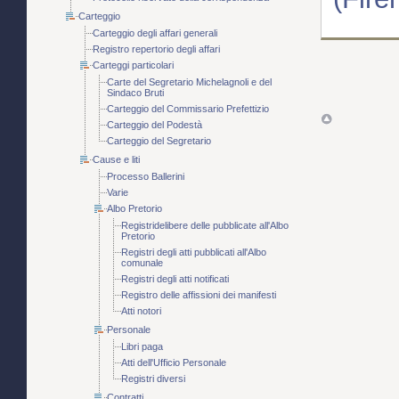
Carteggio
Carteggio degli affari generali
Registro repertorio degli affari
Carteggi particolari
Carte del Segretario Michelagnoli e del
Sindaco Bruti
Carteggio del Commissario Prefettizio
Carteggio del Podestà
Carteggio del Segretario
Cause e liti
Processo Ballerini
Varie
Albo Pretorio
Registridelibere delle pubblicate all'Albo
Pretorio
Registri degli atti pubblicati all'Albo
comunale
Registri degli atti notificati
Registro delle affissioni dei manifesti
Atti notori
Personale
Libri paga
Atti dell'Ufficio Personale
Registri diversi
Contratti