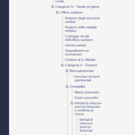
rurale
Categoria IV - Sanità ed igiene
Ufficio sanitario
Registro degli esercenti
sanitari
Registro delle malattie
infettive
Carteggio ed atti
dell'Ufficio sanitario
Libretti sanitati
Seppellimenti ed
esumazioni
Cimitero di S. Miniato
Categoria V - Finanze
Beni patrimoniali
Inventari dei beni
patrimoniali
Contabilità
Bilanci preventivi
Conti consuntivi
Verbali di chiusura
esercizi finanziari
e verifiche di
cassa
Verbali di
chiusura
esercizi
finanziari