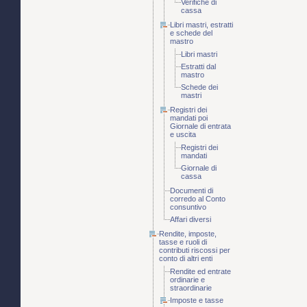
Verifiche di
cassa
Libri mastri, estratti
e schede del
mastro
Libri mastri
Estratti dal
mastro
Schede dei
mastri
Registri dei
mandati poi
Giornale di entrata
e uscita
Registri dei
mandati
Giornale di
cassa
Documenti di
corredo al Conto
consuntivo
Affari diversi
Rendite, imposte,
tasse e ruoli di
contributi riscossi per
conto di altri enti
Rendite ed entrate
ordinarie e
straordinarie
Imposte e tasse