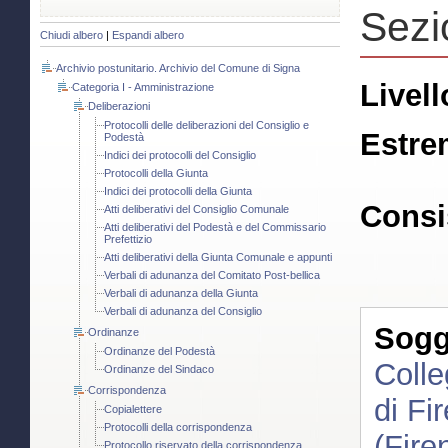
Sezi
Chiudi albero
|
Espandi albero
Archivio postunitario. Archivio del Comune di Signa
Livell
Categoria I - Amministrazione
Deliberazioni
Protocolli delle deliberazioni del Consiglio e
Estre
Podestà
Indici dei protocolli del Consiglio
Protocolli della Giunta
Indici dei protocolli della Giunta
Consi
Atti deliberativi del Consiglio Comunale
Atti deliberativi del Podestà e del Commissario
Prefettizio
Atti deliberativi della Giunta Comunale e appunti
Verbali di adunanza del Comitato Post-bellica
Verbali di adunanza della Giunta
Verbali di adunanza del Consiglio
Sogge
Ordinanze
Ordinanze del Podestà
Colle
Ordinanze del Sindaco
Corrispondenza
di Fi
Copialettere
Protocolli della corrispondenza
(Fire
Protocollo riservato della corrispondenza