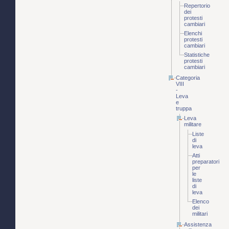
Repertorio
dei
protesti
cambiari
Elenchi
protesti
cambiari
Statistiche
protesti
cambiari
Categoria
VIII
-
Leva
e
truppa
Leva
militare
Liste
di
leva
Atti
preparatori
per
le
liste
di
leva
Elenco
dei
militari
Assistenza