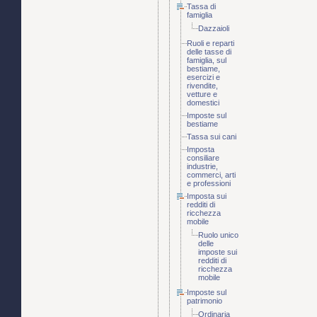
Tassa di
famiglia
Dazzaioli
Ruoli e reparti
delle tasse di
famiglia, sul
bestiame,
esercizi e
rivendite,
vetture e
domestici
Imposte sul
bestiame
Tassa sui cani
Imposta
consiliare
industrie,
commerci, arti
e professioni
Imposta sui
redditi di
ricchezza
mobile
Ruolo unico
delle
imposte sui
redditi di
ricchezza
mobile
Imposte sul
patrimonio
Ordinaria