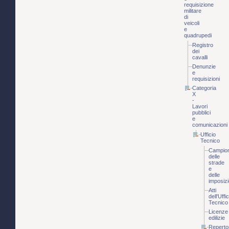
requisizione
militare
di
veicoli
e
quadrupedi
Registro
dei
cavalli
Denunzie
e
requisizioni
Categoria
X
-
Lavori
pubblici
e
comunicazioni
Ufficio
Tecnico
Campio
delle
strade
e
delle
imposizi
Atti
dell'Uffic
Tecnico
Licenze
edilizie
Reperto