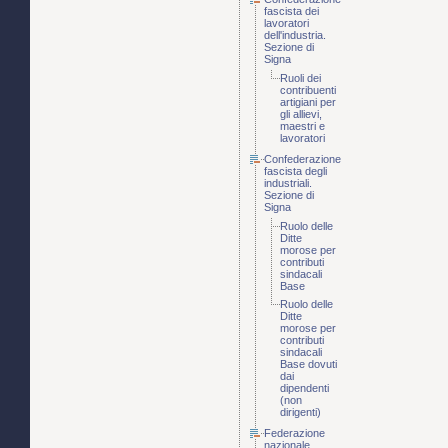
fascista dei
lavoratori
dell'industria.
Sezione di
Signa
Ruoli dei
contribuenti
artigiani per
gli allievi,
maestri e
lavoratori
Confederazione
fascista degli
industriali.
Sezione di
Signa
Ruolo delle
Ditte
morose per
contributi
sindacali
Base
Ruolo delle
Ditte
morose per
contributi
sindacali
Base dovuti
dai
dipendenti
(non
dirigenti)
Federazione
nazionale