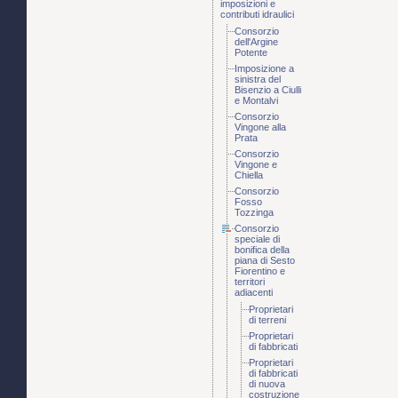
imposizioni e
contributi idraulici
Consorzio
dell'Argine
Potente
Imposizione a
sinistra del
Bisenzio a Ciulli
e Montalvi
Consorzio
Vingone alla
Prata
Consorzio
Vingone e
Chiella
Consorzio
Fosso
Tozzinga
Consorzio
speciale di
bonifica della
piana di Sesto
Fiorentino e
territori
adiacenti
Proprietari
di terreni
Proprietari
di fabbricati
Proprietari
di fabbricati
di nuova
costruzione