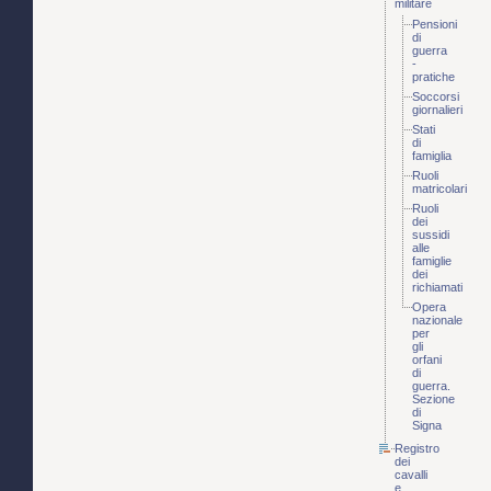
militare
Pensioni
di
guerra
-
pratiche
Soccorsi
giornalieri
Stati
di
famiglia
Ruoli
matricolari
Ruoli
dei
sussidi
alle
famiglie
dei
richiamati
Opera
nazionale
per
gli
orfani
di
guerra.
Sezione
di
Signa
Registro
dei
cavalli
e