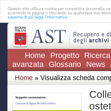
Questo sito utilizza cookie per consentire la corretta 
scorrendo la pagina o cliccando su qualunque suo eleme
saperne di più leggi l'informativa
Home
Progetto
Ricerca
avanzata
Glossario
News
Home
» Visualizza scheda comp
Colle
Soggetto conservatore:
ostet
Comune di Signa. Archivio storico