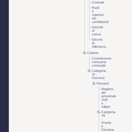
Contratti
Ruoli
e
repertori
dei
contribuenti
Giornali
di
cassa
Decreti
di
tolleranza
Catasto
Commissione
censuaria
comunale
Categoria
VI -
Governo
Pensioni
Registro
dei
pensionati
civili
e
militari
Categoria
VII
-
Grazia
e
Giustizia