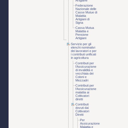
Artigiane
Federazione
Nazionale delle
Casse Mutue di
Malattia
Artigiani di
Signa
Cassa Mutua
Malattia e
Pensione
Artigiani
Servizio per gli
elenchi nominativi
dei lavoratori e per
i contributi unificati
in agricoltura
Contributi per
l'Assicurazione
di invalidità e
vecchiaia dei
Coloni e
Mezzadri
Contributi per
l'Assicurazione
malattia ai
Coltivatori
diretti
Contributi
dovuti dai
Coltivatori
Diretti
Per
Assicurazione
Malattia e