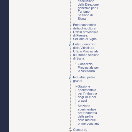
esecuzione
della Direzione
generale per il
Turismo.
Sezione di
Signa
Ente economico
della olivicoltura.
Ufficio provinciale
di Firenze.
Sezione di Signa
Ente Economico
della Viticoltura,
Ufficio Provinciale
di Firenze sezione
di Signa
Consorzio
Provinciale per
la Viticoltura
Industria, pelli e
grassi
Stazione
sperimentale
per l'Industria
degli oli e dei
grassi
Stazione
sperimentale
per l'Industria
delle pelli e
delle materie
prime concianti
Consorzi,