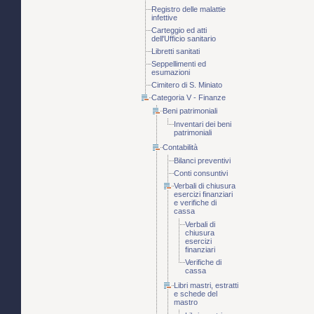
Registro delle malattie
infettive
Carteggio ed atti
dell'Ufficio sanitario
Libretti sanitati
Seppellimenti ed
esumazioni
Cimitero di S. Miniato
Categoria V - Finanze
Beni patrimoniali
Inventari dei beni
patrimoniali
Contabilità
Bilanci preventivi
Conti consuntivi
Verbali di chiusura
esercizi finanziari
e verifiche di
cassa
Verbali di
chiusura
esercizi
finanziari
Verifiche di
cassa
Libri mastri, estratti
e schede del
mastro