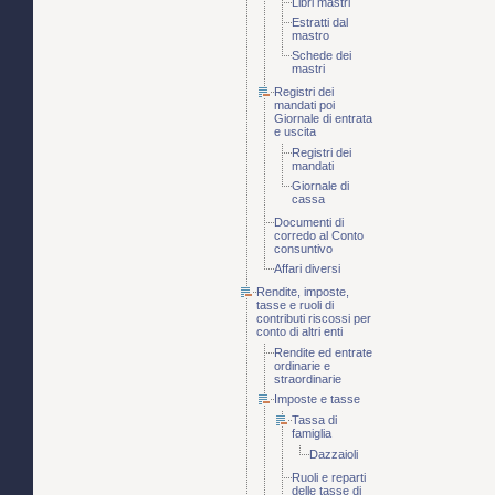
Libri mastri
Estratti dal
mastro
Schede dei
mastri
Registri dei
mandati poi
Giornale di entrata
e uscita
Registri dei
mandati
Giornale di
cassa
Documenti di
corredo al Conto
consuntivo
Affari diversi
Rendite, imposte,
tasse e ruoli di
contributi riscossi per
conto di altri enti
Rendite ed entrate
ordinarie e
straordinarie
Imposte e tasse
Tassa di
famiglia
Dazzaioli
Ruoli e reparti
delle tasse di