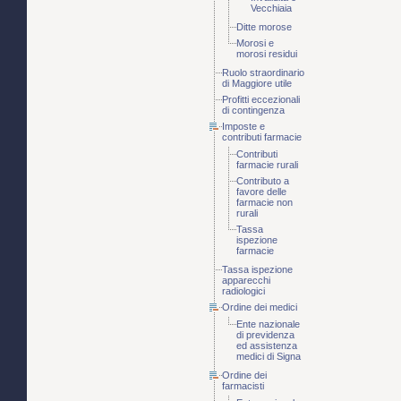
Vecchiaia
Ditte morose
Morosi e
morosi residui
Ruolo straordinario
di Maggiore utile
Profitti eccezionali
di contingenza
Imposte e
contributi farmacie
Contributi
farmacie rurali
Contributo a
favore delle
farmacie non
rurali
Tassa
ispezione
farmacie
Tassa ispezione
apparecchi
radiologici
Ordine dei medici
Ente nazionale
di previdenza
ed assistenza
medici di Signa
Ordine dei
farmacisti