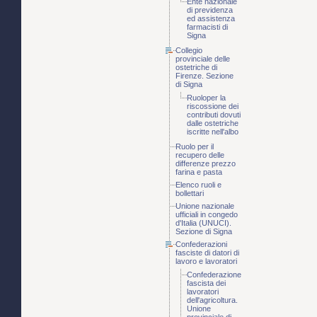
Ente nazionale
di previdenza
ed assistenza
farmacisti di
Signa
Collegio
provinciale delle
ostetriche di
Firenze. Sezione
di Signa
Ruoloper la
riscossione dei
contributi dovuti
dalle ostetriche
iscritte nell'albo
Ruolo per il
recupero delle
differenze prezzo
farina e pasta
Elenco ruoli e
bollettari
Unione nazionale
ufficiali in congedo
d'Italia (UNUCI).
Sezione di Signa
Confederazioni
fasciste di datori di
lavoro e lavoratori
Confederazione
fascista dei
lavoratori
dell'agricoltura.
Unione