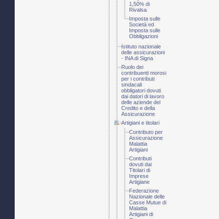
1,50% di
Rivalsa
Imposta sulle
Società ed
Imposta sulle
Obbligazioni
Istituto nazionale
delle assicurazioni
- INA di Signa
Ruolo dei
contribuenti morosi
per i contributi
sindacali
obbligatori dovuti
dai datori di lavoro
delle aziende del
Credito e della
Assicurazione
Artigiani e titolari
Contributo per
Assicurazione
Malattia
Artigiani
Contributi
dovuti dai
Titolari di
Imprese
Artigiane
Federazione
Nazionale delle
Casse Mutue di
Malattia
Artigiani di