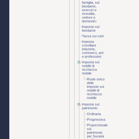
famiglia, sul
bestiame,
esercizi e
rivendite,
vetture e
domestici
Imposte sul
bestiame
Tassa sui cani
Imposta
consiliare
industrie,
commerci, arti
e professioni
Imposta sui
redditi di
ricchezza
mobile
Ruolo unico
delle
imposte sui
redditi di
ricchezza
mobile
Imposte sul
patrimonio
Ordinaria
Progressiva
Proporzionale
sul
patrimonio
per Società