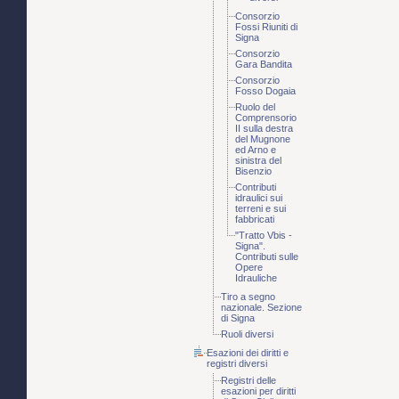
Consorzio
Fossi Riuniti di
Signa
Consorzio
Gara Bandita
Consorzio
Fosso Dogaia
Ruolo del
Comprensorio
II sulla destra
del Mugnone
ed Arno e
sinistra del
Bisenzio
Contributi
idraulici sui
terreni e sui
fabbricati
"Tratto Vbis -
Signa".
Contributi sulle
Opere
Idrauliche
Tiro a segno
nazionale. Sezione
di Signa
Ruoli diversi
Esazioni dei diritti e
registri diversi
Registri delle
esazioni per diritti