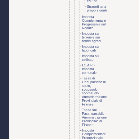
ed Enti
Straordinaria
proporzionale
Imposta
Complementare
Progressiva sul
Reddito
Imposta sui
terreni e sui
redditi agrari
Imposta sui
fabbricati
Imposta sul
celibato
I.C.A.P. -
Imposta
comunale
Tassa di
Occupazione di
suolo,
sottosuolo,
soprasuolo.
Amministrazione
Provinciale di
Firenze
Tassa sui
Passi carrabili.
Amministrazione
Provinciale di
Firenze
Imposta
Complementare
Proporzionale