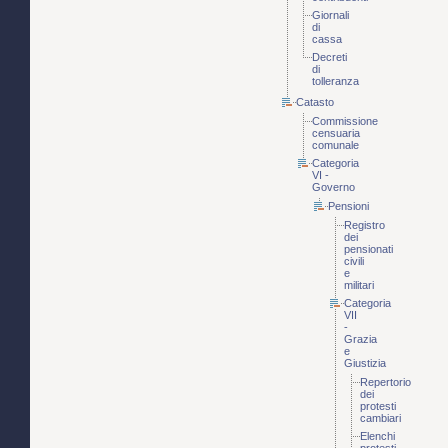
Giornali
di
cassa
Decreti
di
tolleranza
Catasto
Commissione
censuaria
comunale
Categoria
VI -
Governo
Pensioni
Registro
dei
pensionati
civili
e
militari
Categoria
VII
-
Grazia
e
Giustizia
Repertorio
dei
protesti
cambiari
Elenchi