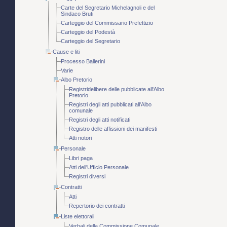
Carte del Segretario Michelagnoli e del
Sindaco Bruti
Carteggio del Commissario Prefettizio
Carteggio del Podestà
Carteggio del Segretario
Cause e liti
Processo Ballerini
Varie
Albo Pretorio
Registridelibere delle pubblicate all'Albo
Pretorio
Registri degli atti pubblicati all'Albo
comunale
Registri degli atti notificati
Registro delle affissioni dei manifesti
Atti notori
Personale
Libri paga
Atti dell'Ufficio Personale
Registri diversi
Contratti
Atti
Repertorio dei contratti
Liste elettorali
Verbali della Commissione Comunale