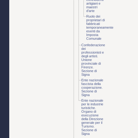
artigiani e
maestri
d'arte
Ruolo dei
proprietari di
fabbricati
temporaneamente
esenti da
Imposta
Comunale
Confederazione
dei
professionisti e
degli artisti.
Unione
provinciale di
Firenze.
Sezione di
Signa
Ente nazionale
fascista della
cooperazione.
Sezione di
Signa
Ente nazionale
per le industrie
turistiche.
Organo di
esecuzione
della Direzione
generale per il
Turismo.
Sezione di
Signa