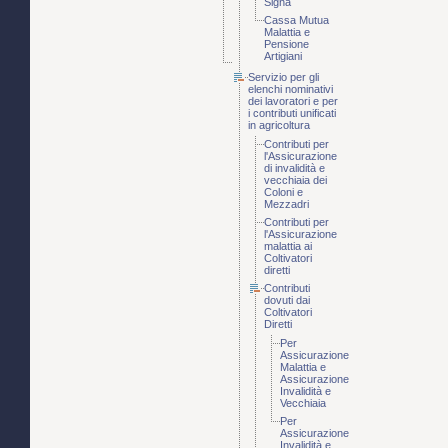
Signa
Cassa Mutua
Malattia e
Pensione
Artigiani
Servizio per gli
elenchi nominativi
dei lavoratori e per
i contributi unificati
in agricoltura
Contributi per
l'Assicurazione
di invalidità e
vecchiaia dei
Coloni e
Mezzadri
Contributi per
l'Assicurazione
malattia ai
Coltivatori
diretti
Contributi
dovuti dai
Coltivatori
Diretti
Per
Assicurazione
Malattia e
Assicurazione
Invalidità e
Vecchiaia
Per
Assicurazione
Invalidità e