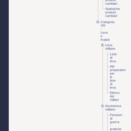
protesti
cambiari
Statistiche
protesti
cambiari
Categoria
VIII
-
Leva
e
truppa
Leva
militare
Liste
di
leva
Atti
preparatori
per
le
liste
di
leva
Elenco
dei
militari
Assistenza
militare
Pensioni
di
guerra
-
pratiche