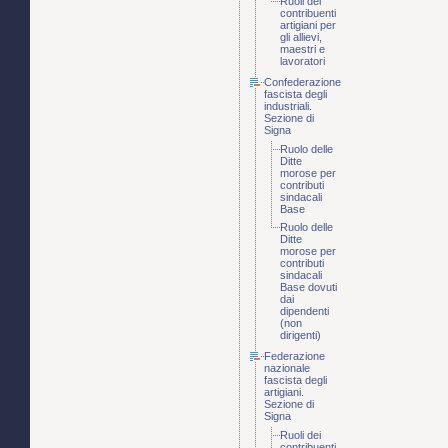
Ruoli dei
contribuenti
artigiani per
gli allievi,
maestri e
lavoratori
Confederazione
fascista degli
industriali.
Sezione di
Signa
Ruolo delle
Ditte
morose per
contributi
sindacali
Base
Ruolo delle
Ditte
morose per
contributi
sindacali
Base dovuti
dai
dipendenti
(non
dirigenti)
Federazione
nazionale
fascista degli
artigiani.
Sezione di
Signa
Ruoli dei
contribuenti