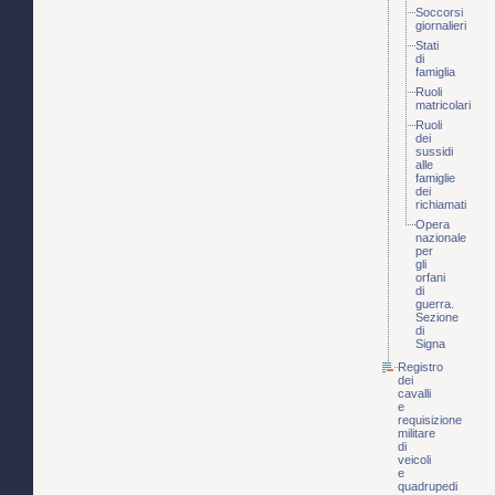
Soccorsi
giornalieri
Stati
di
famiglia
Ruoli
matricolari
Ruoli
dei
sussidi
alle
famiglie
dei
richiamati
Opera
nazionale
per
gli
orfani
di
guerra.
Sezione
di
Signa
Registro
dei
cavalli
e
requisizione
militare
di
veicoli
e
quadrupedi