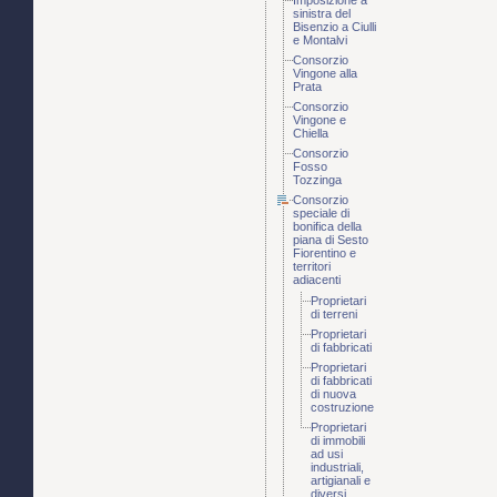
Imposizione a
sinistra del
Bisenzio a Ciulli
e Montalvi
Consorzio
Vingone alla
Prata
Consorzio
Vingone e
Chiella
Consorzio
Fosso
Tozzinga
Consorzio
speciale di
bonifica della
piana di Sesto
Fiorentino e
territori
adiacenti
Proprietari
di terreni
Proprietari
di fabbricati
Proprietari
di fabbricati
di nuova
costruzione
Proprietari
di immobili
ad usi
industriali,
artigianali e
diversi