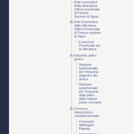
Ente economico
della olivicoltura.
Ufficio provinciale
di Firenze.
Sezione di Signa
Ente Economico
della Viticoltura,
Ufficio Provinciale
di Firenze sezione
di Signa
Consorzio
Provinciale per
la Viticoltura
Industria, pelli e
grassi
Stazione
sperimentale
per l'Industria
degli oli e dei
grassi
Stazione
sperimentale
per l'Industria
delle pelli e
delle materie
prime concianti
Consorzi,
imposizioni e
contributi idraulici
Consorzio
dell'Argine
Potente