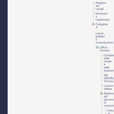
Registro
dei
cavalli
Denunzie
e
requisizioni
Categoria
X
-
Lavori
pubblici
e
comunicazioni
Ufficio
Tecnico
Campio
delle
strade
e
delle
imposizi
Atti
dell'Uffic
Tecnico
Licenze
edilizie
Reperto
dei
permess
di
costruz
Denu
di