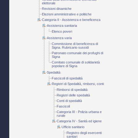
elettorale
Revisioni dinamiche
Elezioni amministrative e politiche
Categoria II - Assistenza e beneficenza
Assistenza sanitaria
Elenco poveri
Assistenza varia
Commissione di beneficenza di
Signa. Rubricario sussidi
Patronato comunale dei profughi di
Signa
Comitato comunale di solidarietà
popolare di Signa
Spedalità
Fascicoli di spedalità
Registri di Spedalità, rimborsi, conti
Rimborsi di spedalità
Registri delle spedalità
Conti di spedalità
Fascicoli
Categoria III - Polizia urbana e
rurale
Categoria IV - Sanità ed igiene
Ufficio sanitario
Registro degli esercenti
sanitari