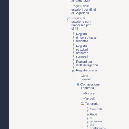
di Stato Civile
Registri delle
esazioni per diritti
di Segreteria
Registri di
esazione per i
rimborsi e per i
diritti
Registri
rimborso carte
d'identità
Registri
esazioni
rimborso
stampati
Registri per
diritti di urgenza
Registri diversi
Conti
correnti
Commissione
Tributaria
Ricorsi
Verbali
Tesoreria
Contratti
Ruoli
e
repertori
dei
contribuenti