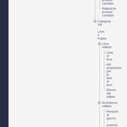
protesti
cambiari
Statistiche
protesti
cambiari
Categoria
VIII
-
Leva
e
truppa
Leva
militare
Liste
di
leva
Atti
preparatori
per
le
liste
di
leva
Elenco
dei
militari
Assistenza
militare
Pensioni
di
guerra
-
pratiche