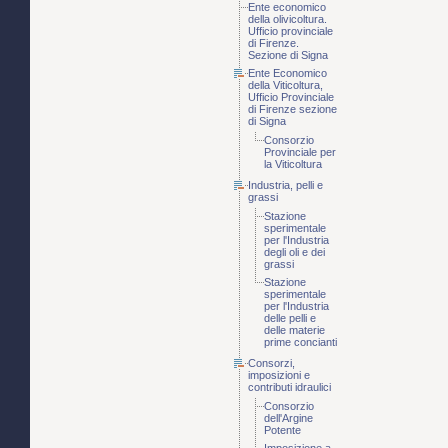
Ente economico
della olivicoltura.
Ufficio provinciale
di Firenze.
Sezione di Signa
Ente Economico
della Viticoltura,
Ufficio Provinciale
di Firenze sezione
di Signa
Consorzio
Provinciale per
la Viticoltura
Industria, pelli e
grassi
Stazione
sperimentale
per l'Industria
degli oli e dei
grassi
Stazione
sperimentale
per l'Industria
delle pelli e
delle materie
prime concianti
Consorzi,
imposizioni e
contributi idraulici
Consorzio
dell'Argine
Potente