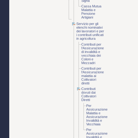
Signa
Cassa Mutua
Malattia e
Pensione
Artigiani
Servizio per gli
elenchi nominativi
dei lavoratori e per
i contributi unificati
in agricoltura
Contributi per
l'Assicurazione
di invalidità e
vecchiaia dei
Coloni e
Mezzadri
Contributi per
l'Assicurazione
malattia ai
Coltivatori
diretti
Contributi
dovuti dai
Coltivatori
Diretti
Per
Assicurazione
Malattia e
Assicurazione
Invalidità e
Vecchiaia
Per
Assicurazione
Invalidità e