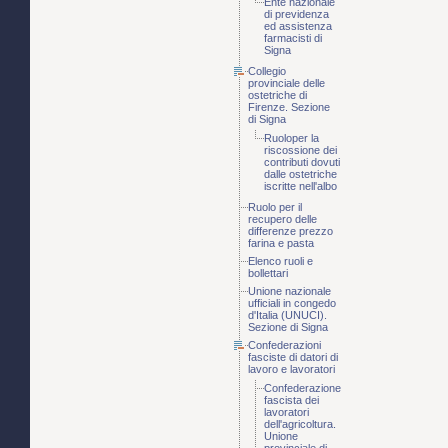
Ente nazionale
di previdenza
ed assistenza
farmacisti di
Signa
Collegio
provinciale delle
ostetriche di
Firenze. Sezione
di Signa
Ruoloper la
riscossione dei
contributi dovuti
dalle ostetriche
iscritte nell'albo
Ruolo per il
recupero delle
differenze prezzo
farina e pasta
Elenco ruoli e
bollettari
Unione nazionale
ufficiali in congedo
d'Italia (UNUCI).
Sezione di Signa
Confederazioni
fasciste di datori di
lavoro e lavoratori
Confederazione
fascista dei
lavoratori
dell'agricoltura.
Unione