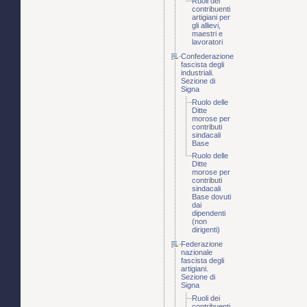
Ruoli dei
contribuenti
artigiani per
gli allievi,
maestri e
lavoratori
Confederazione
fascista degli
industriali.
Sezione di
Signa
Ruolo delle
Ditte
morose per
contributi
sindacali
Base
Ruolo delle
Ditte
morose per
contributi
sindacali
Base dovuti
dai
dipendenti
(non
dirigenti)
Federazione
nazionale
fascista degli
artigiani.
Sezione di
Signa
Ruoli dei
contribuenti