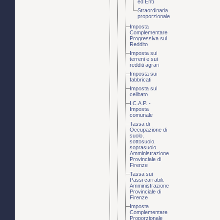
ed Enti
Straordinaria
proporzionale
Imposta
Complementare
Progressiva sul
Reddito
Imposta sui
terreni e sui
redditi agrari
Imposta sui
fabbricati
Imposta sul
celibato
I.C.A.P. -
Imposta
comunale
Tassa di
Occupazione di
suolo,
sottosuolo,
soprasuolo.
Amministrazione
Provinciale di
Firenze
Tassa sui
Passi carrabili.
Amministrazione
Provinciale di
Firenze
Imposta
Complementare
Proporzionale