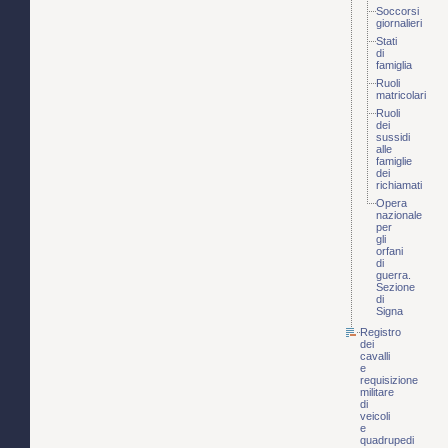
Soccorsi
giornalieri
Stati
di
famiglia
Ruoli
matricolari
Ruoli
dei
sussidi
alle
famiglie
dei
richiamati
Opera
nazionale
per
gli
orfani
di
guerra.
Sezione
di
Signa
Registro
dei
cavalli
e
requisizione
militare
di
veicoli
e
quadrupedi