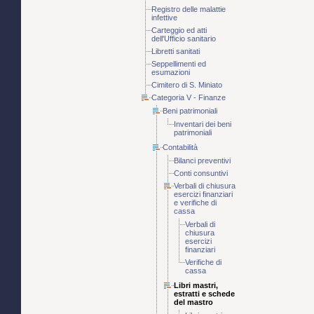
Registro delle malattie
infettive
Carteggio ed atti
dell'Ufficio sanitario
Libretti sanitati
Seppellimenti ed
esumazioni
Cimitero di S. Miniato
Categoria V - Finanze
Beni patrimoniali
Inventari dei beni
patrimoniali
Contabilità
Bilanci preventivi
Conti consuntivi
Verbali di chiusura
esercizi finanziari
e verifiche di
cassa
Verbali di
chiusura
esercizi
finanziari
Verifiche di
cassa
Libri mastri,
estratti e schede
del mastro