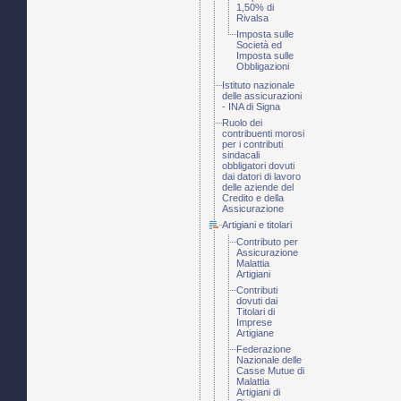
1,50% di
Rivalsa
Imposta sulle
Società ed
Imposta sulle
Obbligazioni
Istituto nazionale
delle assicurazioni
- INA di Signa
Ruolo dei
contribuenti morosi
per i contributi
sindacali
obbligatori dovuti
dai datori di lavoro
delle aziende del
Credito e della
Assicurazione
Artigiani e titolari
Contributo per
Assicurazione
Malattia
Artigiani
Contributi
dovuti dai
Titolari di
Imprese
Artigiane
Federazione
Nazionale delle
Casse Mutue di
Malattia
Artigiani di