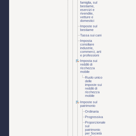
famiglia, sul
bestiame,
esercizi e
rivendite,
vetture e
domestici
Imposte sul
bestiame
Tassa sui cani
Imposta
consiliare
industrie,
commerci, arti
e professioni
Imposta sui
redditi di
ricchezza
mobile
Ruolo unico
delle
imposte sui
redditi di
ricchezza
mobile
Imposte sul
patrimonio
Ordinaria
Progressiva
Proporzionale
sul
patrimonio
per Società