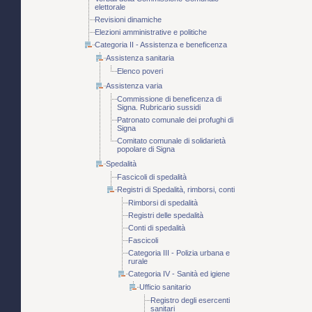
elettorale
Revisioni dinamiche
Elezioni amministrative e politiche
Categoria II - Assistenza e beneficenza
Assistenza sanitaria
Elenco poveri
Assistenza varia
Commissione di beneficenza di
Signa. Rubricario sussidi
Patronato comunale dei profughi di
Signa
Comitato comunale di solidarietà
popolare di Signa
Spedalità
Fascicoli di spedalità
Registri di Spedalità, rimborsi, conti
Rimborsi di spedalità
Registri delle spedalità
Conti di spedalità
Fascicoli
Categoria III - Polizia urbana e
rurale
Categoria IV - Sanità ed igiene
Ufficio sanitario
Registro degli esercenti
sanitari