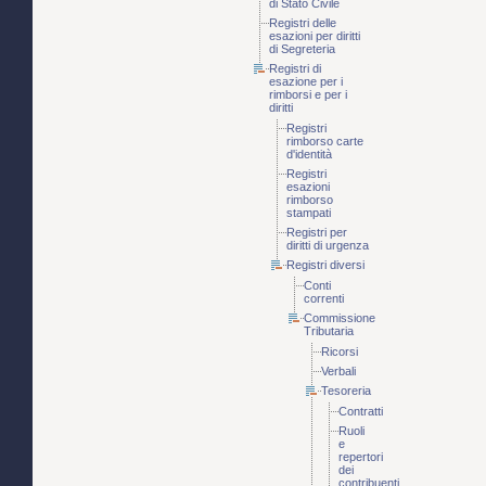
di Stato Civile
Registri delle
esazioni per diritti
di Segreteria
Registri di
esazione per i
rimborsi e per i
diritti
Registri
rimborso carte
d'identità
Registri
esazioni
rimborso
stampati
Registri per
diritti di urgenza
Registri diversi
Conti
correnti
Commissione
Tributaria
Ricorsi
Verbali
Tesoreria
Contratti
Ruoli
e
repertori
dei
contribuenti