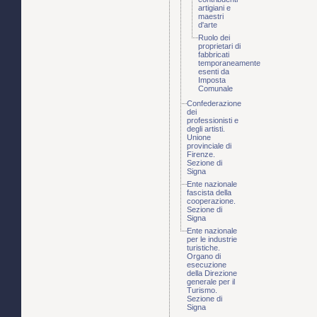
artigiani e
maestri
d'arte
Ruolo dei
proprietari di
fabbricati
temporaneamente
esenti da
Imposta
Comunale
Confederazione
dei
professionisti e
degli artisti.
Unione
provinciale di
Firenze.
Sezione di
Signa
Ente nazionale
fascista della
cooperazione.
Sezione di
Signa
Ente nazionale
per le industrie
turistiche.
Organo di
esecuzione
della Direzione
generale per il
Turismo.
Sezione di
Signa