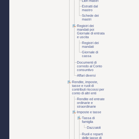
Libri mastri
Estratti dal
mastro
Schede dei
mastri
Registri dei
mandati poi
Giornale di entrata
e uscita
Registri dei
mandati
Giornale di
cassa
Documenti di
corredo al Conto
consuntivo
Affari diversi
Rendite, imposte,
tasse e ruoli di
contributi riscossi per
conto di altri enti
Rendite ed entrate
ordinarie e
straordinarie
Imposte e tasse
Tassa di
famiglia
Dazzaioli
Ruoli e reparti
delle tasse di