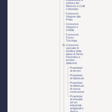
Imposizione a
sinistra del
Bisenzio a Ciulli
e Montalvi
Consorzio
Vingone alla
Prata
Consorzio
Vingone e
Chiella
Consorzio
Fosso
Tozzinga
Consorzio
speciale di
bonifica della
piana di Sesto
Fiorentino e
territori
adiacenti
Proprietari
di terreni
Proprietari
di fabbricati
Proprietari
di fabbricati
di nuova
costruzione
Proprietari
di immobili
ad usi
industriali,
artigianali e
diversi