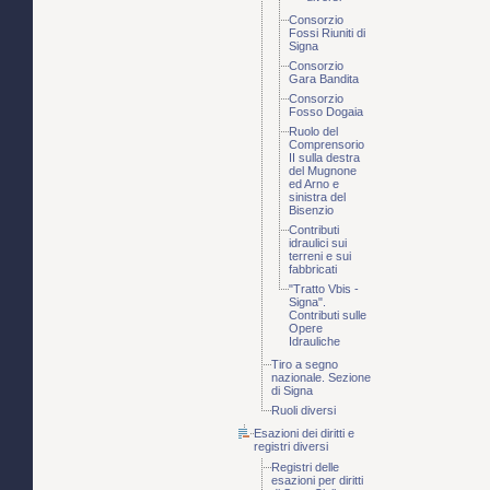
Consorzio
Fossi Riuniti di
Signa
Consorzio
Gara Bandita
Consorzio
Fosso Dogaia
Ruolo del
Comprensorio
II sulla destra
del Mugnone
ed Arno e
sinistra del
Bisenzio
Contributi
idraulici sui
terreni e sui
fabbricati
"Tratto Vbis -
Signa".
Contributi sulle
Opere
Idrauliche
Tiro a segno
nazionale. Sezione
di Signa
Ruoli diversi
Esazioni dei diritti e
registri diversi
Registri delle
esazioni per diritti