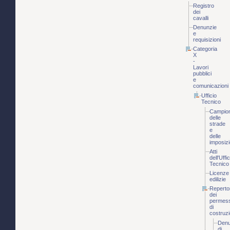
Registro
dei
cavalli
Denunzie
e
requisizioni
Categoria
X
-
Lavori
pubblici
e
comunicazioni
Ufficio
Tecnico
Campio
delle
strade
e
delle
imposizi
Atti
dell'Uffic
Tecnico
Licenze
edilizie
Reperto
dei
permess
di
costruz
Denu
di