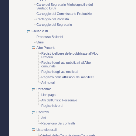
Carte del Segretario Michelagnoli e del
Sindaco Bruti
Carteggio del Commissario Prefettizio
Carteggio del Podestà
Carteggio del Segretario
Cause e liti
Processo Ballerini
Varie
Albo Pretorio
Registridelibere delle pubblicate all'Albo
Pretorio
Registri degli atti pubblicati all'Albo
comunale
Registri degli atti notificati
Registro delle affissioni dei manifesti
Atti notori
Personale
Libri paga
Atti dell'Ufficio Personale
Registri diversi
Contratti
Atti
Repertorio dei contratti
Liste elettorali
Verbali della Commissione Comunale