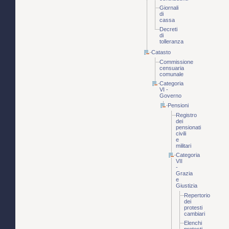
Giornali
di
cassa
Decreti
di
tolleranza
Catasto
Commissione
censuaria
comunale
Categoria
VI -
Governo
Pensioni
Registro
dei
pensionati
civili
e
militari
Categoria
VII
-
Grazia
e
Giustizia
Repertorio
dei
protesti
cambiari
Elenchi