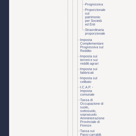
Progressiva
Proporzionale
sul
patrimonio
per Società
ed Enti
Straordinaria
proporzionale
Imposta
Complementare
Progressiva sul
Reddito
Imposta sui
terreni e sui
redditi agrari
Imposta sui
fabbricati
Imposta sul
celibato
I.C.A.P. -
Imposta
comunale
Tassa di
Occupazione di
suolo,
sottosuolo,
soprasuolo.
Amministrazione
Provinciale di
Firenze
Tassa sui
Passi carrabili.