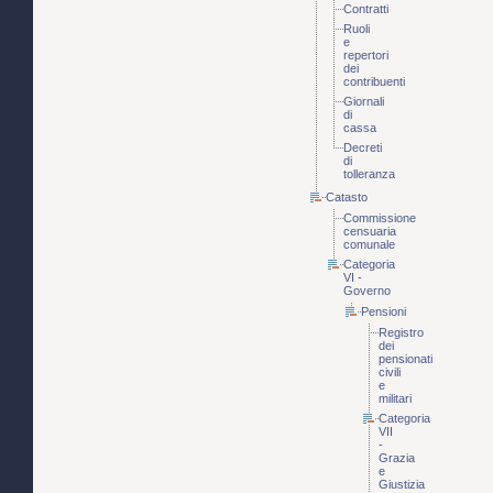
Contratti
Ruoli
e
repertori
dei
contribuenti
Giornali
di
cassa
Decreti
di
tolleranza
Catasto
Commissione
censuaria
comunale
Categoria
VI -
Governo
Pensioni
Registro
dei
pensionati
civili
e
militari
Categoria
VII
-
Grazia
e
Giustizia