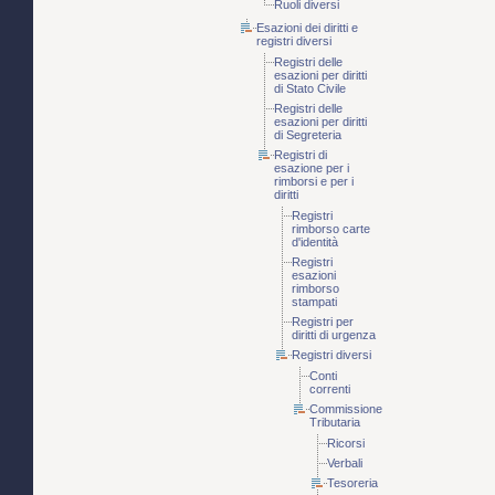
Ruoli diversi
Esazioni dei diritti e
registri diversi
Registri delle
esazioni per diritti
di Stato Civile
Registri delle
esazioni per diritti
di Segreteria
Registri di
esazione per i
rimborsi e per i
diritti
Registri
rimborso carte
d'identità
Registri
esazioni
rimborso
stampati
Registri per
diritti di urgenza
Registri diversi
Conti
correnti
Commissione
Tributaria
Ricorsi
Verbali
Tesoreria