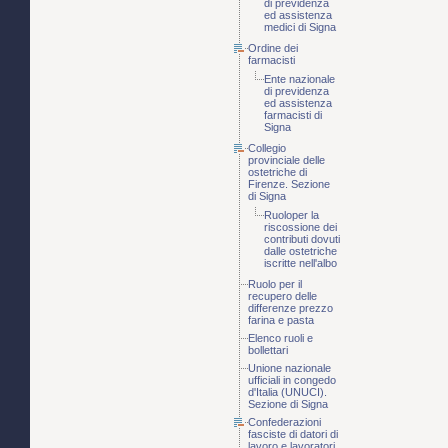
di previdenza
ed assistenza
medici di Signa
Ordine dei
farmacisti
Ente nazionale
di previdenza
ed assistenza
farmacisti di
Signa
Collegio
provinciale delle
ostetriche di
Firenze. Sezione
di Signa
Ruoloper la
riscossione dei
contributi dovuti
dalle ostetriche
iscritte nell'albo
Ruolo per il
recupero delle
differenze prezzo
farina e pasta
Elenco ruoli e
bollettari
Unione nazionale
ufficiali in congedo
d'Italia (UNUCI).
Sezione di Signa
Confederazioni
fasciste di datori di
lavoro e lavoratori