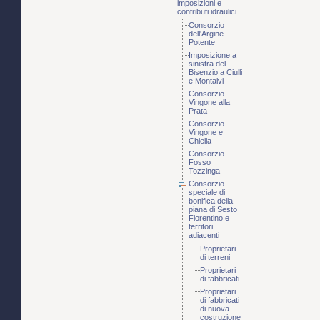
imposizioni e
contributi idraulici
Consorzio
dell'Argine
Potente
Imposizione a
sinistra del
Bisenzio a Ciulli
e Montalvi
Consorzio
Vingone alla
Prata
Consorzio
Vingone e
Chiella
Consorzio
Fosso
Tozzinga
Consorzio
speciale di
bonifica della
piana di Sesto
Fiorentino e
territori
adiacenti
Proprietari
di terreni
Proprietari
di fabbricati
Proprietari
di fabbricati
di nuova
costruzione