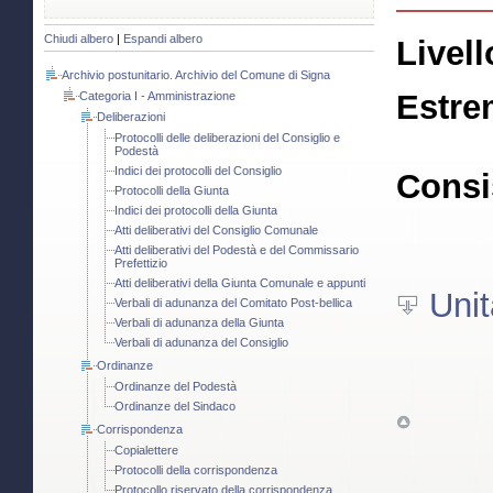
Chiudi albero
|
Espandi albero
Livell
Archivio postunitario. Archivio del Comune di Signa
Estre
Categoria I - Amministrazione
Deliberazioni
Protocolli delle deliberazioni del Consiglio e
Podestà
Indici dei protocolli del Consiglio
Consi
Protocolli della Giunta
Indici dei protocolli della Giunta
Atti deliberativi del Consiglio Comunale
Atti deliberativi del Podestà e del Commissario
Prefettizio
Atti deliberativi della Giunta Comunale e appunti
Unit
Verbali di adunanza del Comitato Post-bellica
Verbali di adunanza della Giunta
Verbali di adunanza del Consiglio
Ordinanze
Ordinanze del Podestà
Ordinanze del Sindaco
Corrispondenza
Copialettere
Protocolli della corrispondenza
Protocollo riservato della corrispondenza