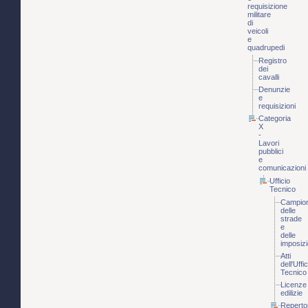
requisizione
militare
di
veicoli
e
quadrupedi
Registro
dei
cavalli
Denunzie
e
requisizioni
Categoria
X
-
Lavori
pubblici
e
comunicazioni
Ufficio
Tecnico
Campio
delle
strade
e
delle
imposizi
Atti
dell'Uffic
Tecnico
Licenze
edilizie
Reperto