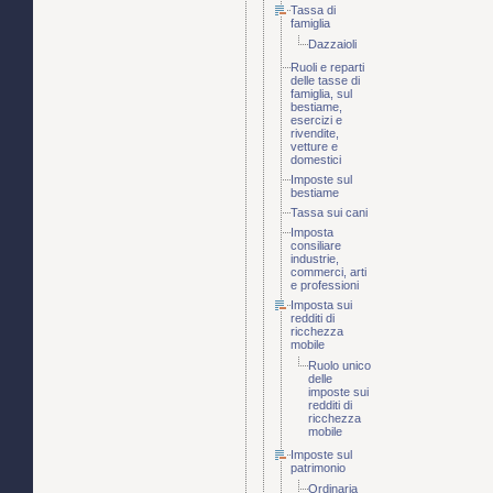
Tassa di
famiglia
Dazzaioli
Ruoli e reparti
delle tasse di
famiglia, sul
bestiame,
esercizi e
rivendite,
vetture e
domestici
Imposte sul
bestiame
Tassa sui cani
Imposta
consiliare
industrie,
commerci, arti
e professioni
Imposta sui
redditi di
ricchezza
mobile
Ruolo unico
delle
imposte sui
redditi di
ricchezza
mobile
Imposte sul
patrimonio
Ordinaria