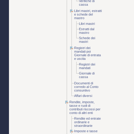
Verifiche di
cassa
Libri mastri, estratti
e schede del
mastro
Libri mastri
Estratti dal
mastro
Schede dei
mastri
Registri dei
mandati poi
Giornale di entrata
e uscita
Registri dei
mandati
Giornale di
cassa
Documenti di
corredo al Conto
consuntivo
Affari diversi
Rendite, imposte,
tasse e ruoli di
contributi riscossi per
conto di altri enti
Rendite ed entrate
ordinarie e
straordinarie
Imposte e tasse