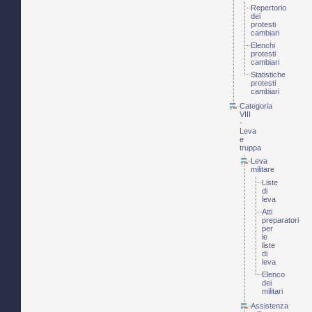
Repertorio
dei
protesti
cambiari
Elenchi
protesti
cambiari
Statistiche
protesti
cambiari
Categoria
VIII
-
Leva
e
truppa
Leva
militare
Liste
di
leva
Atti
preparatori
per
le
liste
di
leva
Elenco
dei
militari
Assistenza