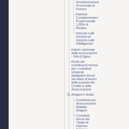
Amministrazione
Provinciale di
Firenze
Imposta
Complementare
Proporzionale
1,50% di
Rivalsa
Imposta sulle
Società ed
Imposta sulle
Obbligazioni
Istituto nazionale
delle assicurazioni
- INA di Signa
Ruolo dei
contribuenti morosi
per i contributi
sindacali
obbligatori dovuti
dai datori di lavoro
delle aziende del
Credito e della
Assicurazione
Artigiani e titolari
Contributo per
Assicurazione
Malattia
Artigiani
Contributi
dovuti dai
Titolari di
Imprese