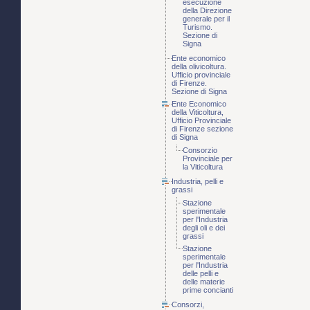
esecuzione
della Direzione
generale per il
Turismo.
Sezione di
Signa
Ente economico
della olivicoltura.
Ufficio provinciale
di Firenze.
Sezione di Signa
Ente Economico
della Viticoltura,
Ufficio Provinciale
di Firenze sezione
di Signa
Consorzio
Provinciale per
la Viticoltura
Industria, pelli e
grassi
Stazione
sperimentale
per l'Industria
degli oli e dei
grassi
Stazione
sperimentale
per l'Industria
delle pelli e
delle materie
prime concianti
Consorzi,