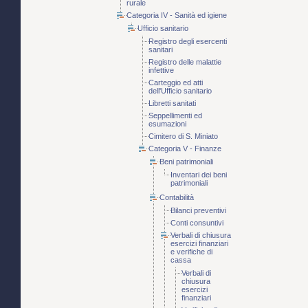
rurale
Categoria IV - Sanità ed igiene
Ufficio sanitario
Registro degli esercenti
sanitari
Registro delle malattie
infettive
Carteggio ed atti
dell'Ufficio sanitario
Libretti sanitati
Seppellimenti ed
esumazioni
Cimitero di S. Miniato
Categoria V - Finanze
Beni patrimoniali
Inventari dei beni
patrimoniali
Contabilità
Bilanci preventivi
Conti consuntivi
Verbali di chiusura
esercizi finanziari
e verifiche di
cassa
Verbali di
chiusura
esercizi
finanziari