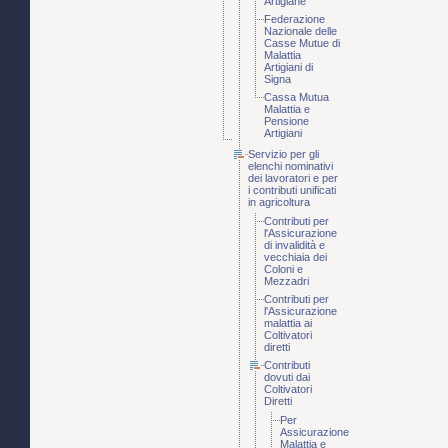
Artigiane
Federazione
Nazionale delle
Casse Mutue di
Malattia
Artigiani di
Signa
Cassa Mutua
Malattia e
Pensione
Artigiani
Servizio per gli
elenchi nominativi
dei lavoratori e per
i contributi unificati
in agricoltura
Contributi per
l'Assicurazione
di invalidità e
vecchiaia dei
Coloni e
Mezzadri
Contributi per
l'Assicurazione
malattia ai
Coltivatori
diretti
Contributi
dovuti dai
Coltivatori
Diretti
Per
Assicurazione
Malattia e