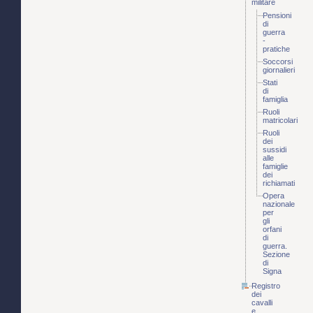
militare
Pensioni
di
guerra
-
pratiche
Soccorsi
giornalieri
Stati
di
famiglia
Ruoli
matricolari
Ruoli
dei
sussidi
alle
famiglie
dei
richiamati
Opera
nazionale
per
gli
orfani
di
guerra.
Sezione
di
Signa
Registro
dei
cavalli
e