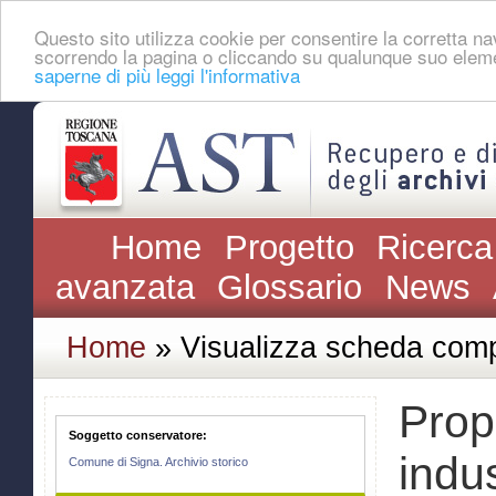
Questo sito utilizza cookie per consentire la corretta 
scorrendo la pagina o cliccando su qualunque suo eleme
saperne di più leggi l'informativa
Home
Progetto
Ricerca
avanzata
Glossario
News
Home
» Visualizza scheda comp
Propr
Soggetto conservatore:
indus
Comune di Signa. Archivio storico