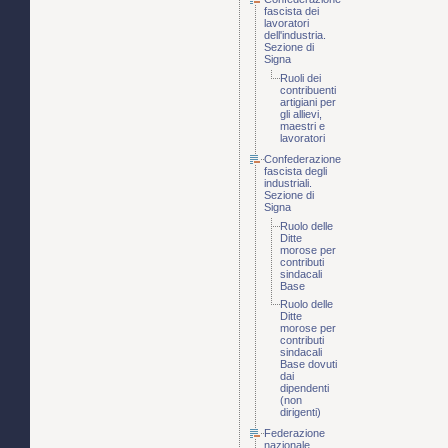
fascista dei
lavoratori
dell'industria.
Sezione di
Signa
Ruoli dei
contribuenti
artigiani per
gli allievi,
maestri e
lavoratori
Confederazione
fascista degli
industriali.
Sezione di
Signa
Ruolo delle
Ditte
morose per
contributi
sindacali
Base
Ruolo delle
Ditte
morose per
contributi
sindacali
Base dovuti
dai
dipendenti
(non
dirigenti)
Federazione
nazionale