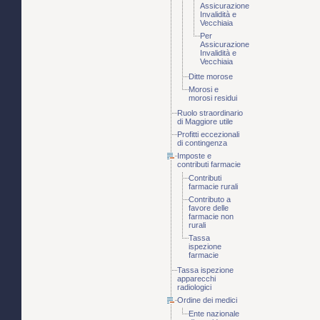
Assicurazione
Invalidità e
Vecchiaia
Per
Assicurazione
Invalidità e
Vecchiaia
Ditte morose
Morosi e
morosi residui
Ruolo straordinario
di Maggiore utile
Profitti eccezionali
di contingenza
Imposte e
contributi farmacie
Contributi
farmacie rurali
Contributo a
favore delle
farmacie non
rurali
Tassa
ispezione
farmacie
Tassa ispezione
apparecchi
radiologici
Ordine dei medici
Ente nazionale