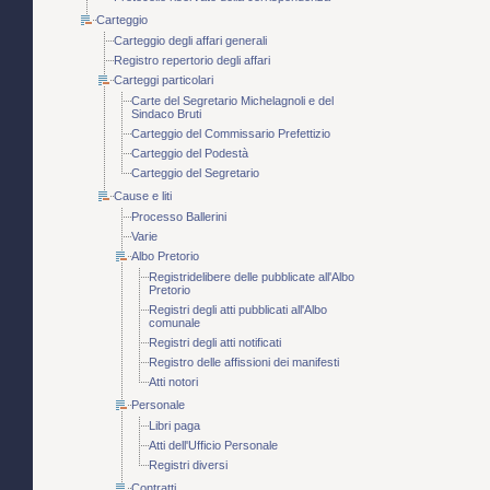
Carteggio
Carteggio degli affari generali
Registro repertorio degli affari
Carteggi particolari
Carte del Segretario Michelagnoli e del
Sindaco Bruti
Carteggio del Commissario Prefettizio
Carteggio del Podestà
Carteggio del Segretario
Cause e liti
Processo Ballerini
Varie
Albo Pretorio
Registridelibere delle pubblicate all'Albo
Pretorio
Registri degli atti pubblicati all'Albo
comunale
Registri degli atti notificati
Registro delle affissioni dei manifesti
Atti notori
Personale
Libri paga
Atti dell'Ufficio Personale
Registri diversi
Contratti