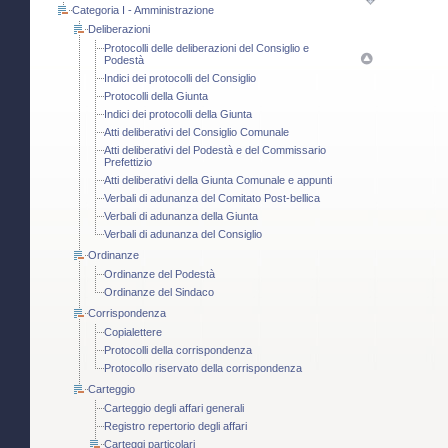
Categoria I - Amministrazione
Deliberazioni
Protocolli delle deliberazioni del Consiglio e
Podestà
Indici dei protocolli del Consiglio
Protocolli della Giunta
Indici dei protocolli della Giunta
Atti deliberativi del Consiglio Comunale
Atti deliberativi del Podestà e del Commissario
Prefettizio
Atti deliberativi della Giunta Comunale e appunti
Verbali di adunanza del Comitato Post-bellica
Verbali di adunanza della Giunta
Verbali di adunanza del Consiglio
Ordinanze
Ordinanze del Podestà
Ordinanze del Sindaco
Corrispondenza
Copialettere
Protocolli della corrispondenza
Protocollo riservato della corrispondenza
Carteggio
Carteggio degli affari generali
Registro repertorio degli affari
Carteggi particolari