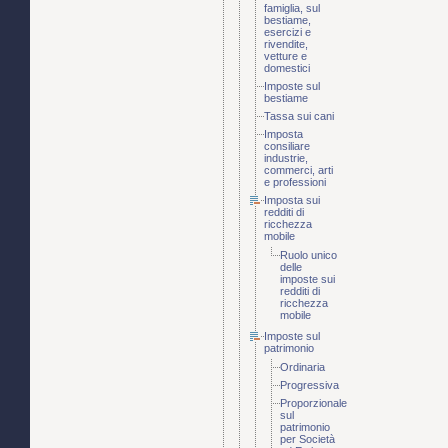
famiglia, sul
bestiame,
esercizi e
rivendite,
vetture e
domestici
Imposte sul
bestiame
Tassa sui cani
Imposta
consiliare
industrie,
commerci, arti
e professioni
Imposta sui
redditi di
ricchezza
mobile
Ruolo unico
delle
imposte sui
redditi di
ricchezza
mobile
Imposte sul
patrimonio
Ordinaria
Progressiva
Proporzionale
sul
patrimonio
per Società