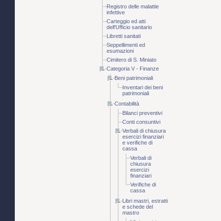
Registro delle malattie
infettive
Carteggio ed atti
dell'Ufficio sanitario
Libretti sanitati
Seppellimenti ed
esumazioni
Cimitero di S. Miniato
Categoria V - Finanze
Beni patrimoniali
Inventari dei beni
patrimoniali
Contabilità
Bilanci preventivi
Conti consuntivi
Verbali di chiusura
esercizi finanziari
e verifiche di
cassa
Verbali di
chiusura
esercizi
finanziari
Verifiche di
cassa
Libri mastri, estratti
e schede del
mastro