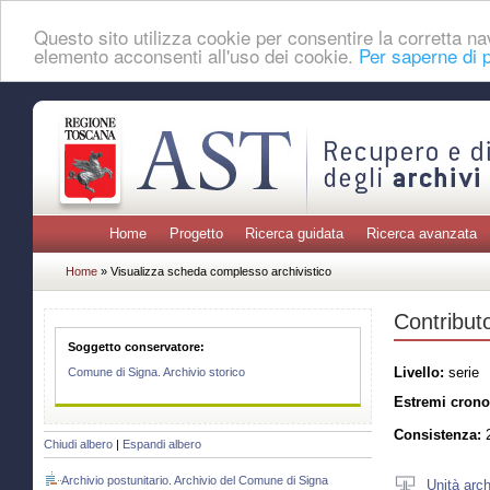
Questo sito utilizza cookie per consentire la corretta 
elemento acconsenti all'uso dei cookie.
Per saperne di p
Home
Progetto
Ricerca guidata
Ricerca avanzata
Home
» Visualizza scheda complesso archivistico
Contributo
Soggetto conservatore:
Livello:
serie
Comune di Signa. Archivio storico
Estremi crono
Consistenza:
2
Chiudi albero
|
Espandi albero
Archivio postunitario. Archivio del Comune di Signa
Unità arch