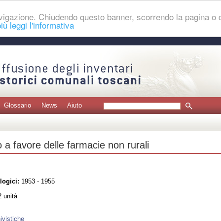
navigazione. Chiudendo questo banner, scorrendo la pagina o
iù leggi l'informativa
Glossario
News
Aiuto
 a favore delle farmacie non rurali
logici:
1953 - 1955
 unità
ivistiche