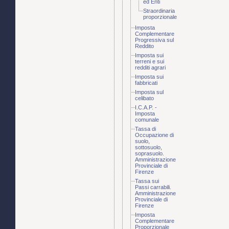
ed Enti
Straordinaria
proporzionale
Imposta
Complementare
Progressiva sul
Reddito
Imposta sui
terreni e sui
redditi agrari
Imposta sui
fabbricati
Imposta sul
celibato
I.C.A.P. -
Imposta
comunale
Tassa di
Occupazione di
suolo,
sottosuolo,
soprasuolo.
Amministrazione
Provinciale di
Firenze
Tassa sui
Passi carrabili.
Amministrazione
Provinciale di
Firenze
Imposta
Complementare
Proporzionale