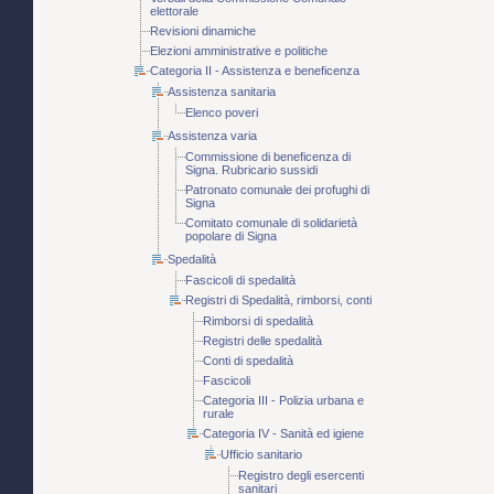
elettorale
Revisioni dinamiche
Elezioni amministrative e politiche
Categoria II - Assistenza e beneficenza
Assistenza sanitaria
Elenco poveri
Assistenza varia
Commissione di beneficenza di
Signa. Rubricario sussidi
Patronato comunale dei profughi di
Signa
Comitato comunale di solidarietà
popolare di Signa
Spedalità
Fascicoli di spedalità
Registri di Spedalità, rimborsi, conti
Rimborsi di spedalità
Registri delle spedalità
Conti di spedalità
Fascicoli
Categoria III - Polizia urbana e
rurale
Categoria IV - Sanità ed igiene
Ufficio sanitario
Registro degli esercenti
sanitari