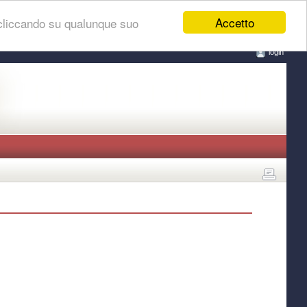
Accetto
 cliccando su qualunque suo
login