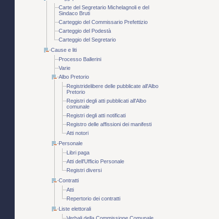
Carte del Segretario Michelagnoli e del
Sindaco Bruti
Carteggio del Commissario Prefettizio
Carteggio del Podestà
Carteggio del Segretario
Cause e liti
Processo Ballerini
Varie
Albo Pretorio
Registridelibere delle pubblicate all'Albo
Pretorio
Registri degli atti pubblicati all'Albo
comunale
Registri degli atti notificati
Registro delle affissioni dei manifesti
Atti notori
Personale
Libri paga
Atti dell'Ufficio Personale
Registri diversi
Contratti
Atti
Repertorio dei contratti
Liste elettorali
Verbali della Commissione Comunale