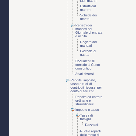
Libri mastri
Estratti dal
mastro
Schede dei
mastri
Registri dei
mandati poi
Giornale di entrata
e uscita
Registri dei
mandati
Giornale di
cassa
Documenti di
corredo al Conto
consuntivo
Affari diversi
Rendite, imposte,
tasse e ruoli di
contributi riscossi per
conto di altri enti
Rendite ed entrate
ordinarie e
straordinarie
Imposte e tasse
Tassa di
famiglia
Dazzaioli
Ruoli e reparti
delle tasse di