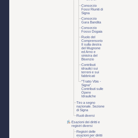
Consorzio
Fossi Riuniti di
Signa
Consorzio
Gara Bandita
Consorzio
Fosso Dogaia
Ruolo del
Comprensorio
II sulla destra
del Mugnone
ed Arno e
sinistra del
Bisenzio
Contributi
idraulici sui
terreni e sui
fabbricati
"Tratto Vbis -
Signa".
Contributi sulle
Opere
Idrauliche
Tiro a segno
nazionale. Sezione
di Signa
Ruoli diversi
Esazioni dei diritti e
registri diversi
Registri delle
esazioni per diritti