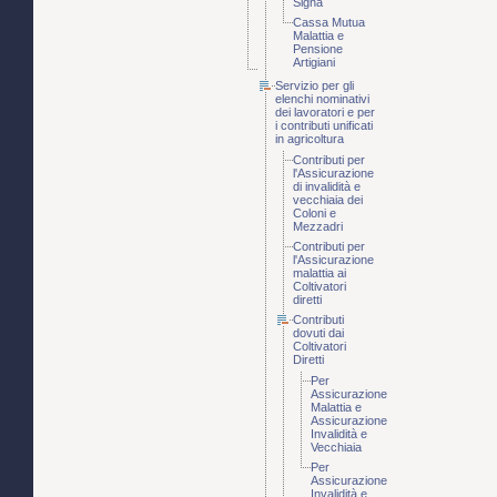
Signa
Cassa Mutua
Malattia e
Pensione
Artigiani
Servizio per gli
elenchi nominativi
dei lavoratori e per
i contributi unificati
in agricoltura
Contributi per
l'Assicurazione
di invalidità e
vecchiaia dei
Coloni e
Mezzadri
Contributi per
l'Assicurazione
malattia ai
Coltivatori
diretti
Contributi
dovuti dai
Coltivatori
Diretti
Per
Assicurazione
Malattia e
Assicurazione
Invalidità e
Vecchiaia
Per
Assicurazione
Invalidità e