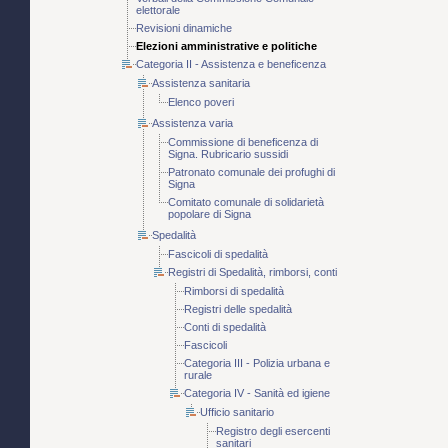
elettorale
Revisioni dinamiche
Elezioni amministrative e politiche
Categoria II - Assistenza e beneficenza
Assistenza sanitaria
Elenco poveri
Assistenza varia
Commissione di beneficenza di
Signa. Rubricario sussidi
Patronato comunale dei profughi di
Signa
Comitato comunale di solidarietà
popolare di Signa
Spedalità
Fascicoli di spedalità
Registri di Spedalità, rimborsi, conti
Rimborsi di spedalità
Registri delle spedalità
Conti di spedalità
Fascicoli
Categoria III - Polizia urbana e
rurale
Categoria IV - Sanità ed igiene
Ufficio sanitario
Registro degli esercenti
sanitari