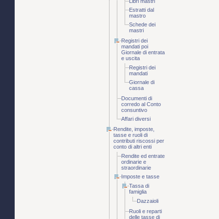
Libri mastri
Estratti dal
mastro
Schede dei
mastri
Registri dei
mandati poi
Giornale di entrata
e uscita
Registri dei
mandati
Giornale di
cassa
Documenti di
corredo al Conto
consuntivo
Affari diversi
Rendite, imposte,
tasse e ruoli di
contributi riscossi per
conto di altri enti
Rendite ed entrate
ordinarie e
straordinarie
Imposte e tasse
Tassa di
famiglia
Dazzaioli
Ruoli e reparti
delle tasse di