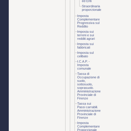
ed Enti
Straordinaria
proporzionale
Imposta
Complementare
Progressiva sul
Reddito
Imposta sui
terreni e sui
redditi agrari
Imposta sui
fabbricati
Imposta sul
celibato
I.C.A.P. -
Imposta
comunale
Tassa di
Occupazione di
suolo,
sottosuolo,
soprasuolo.
Amministrazione
Provinciale di
Firenze
Tassa sui
Passi carrabili.
Amministrazione
Provinciale di
Firenze
Imposta
Complementare
Proporzionale