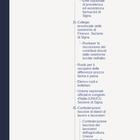
Ente nazionale
di previdenza
ed assistenza
farmacisti di
Signa
Collegio
provinciale delle
ostetriche di
Firenze. Sezione
di Signa
Ruoloper la
riscossione dei
contributi dovuti
dalle ostetriche
iscritte nell'albo
Ruolo per il
recupero delle
differenze prezzo
farina e pasta
Elenco ruoli e
bollettari
Unione nazionale
ufficiali in congedo
d'Italia (UNUCI).
Sezione di Signa
Confederazioni
fasciste di datori di
lavoro e lavoratori
Confederazione
fascista dei
lavoratori
dell'agricoltura.
Unione