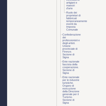
artigiani e
maestri
d'arte
Ruolo dei
proprietari di
fabbricati
temporaneamente
esenti da
Imposta
Comunale
Confederazione
dei
professionisti e
degli artisti.
Unione
provinciale di
Firenze.
Sezione di
Signa
Ente nazionale
fascista della
cooperazione.
Sezione di
Signa
Ente nazionale
per le industrie
turistiche.
Organo di
esecuzione
della Direzione
generale per il
Turismo.
Sezione di
Signa