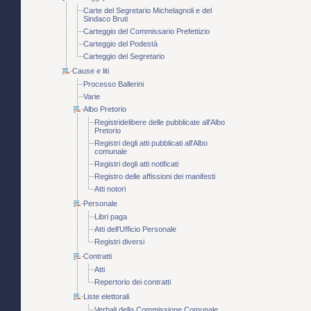
Carte del Segretario Michelagnoli e del
Sindaco Bruti
Carteggio del Commissario Prefettizio
Carteggio del Podestà
Carteggio del Segretario
Cause e liti
Processo Ballerini
Varie
Albo Pretorio
Registridelibere delle pubblicate all'Albo
Pretorio
Registri degli atti pubblicati all'Albo
comunale
Registri degli atti notificati
Registro delle affissioni dei manifesti
Atti notori
Personale
Libri paga
Atti dell'Ufficio Personale
Registri diversi
Contratti
Atti
Repertorio dei contratti
Liste elettorali
Verbali della Commissione Comunale