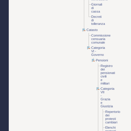
Giornali
di
cassa
Decreti
di
tolleranza
Catasto
Commissione
censuaria
comunale
Categoria
VI -
Governo
Pensioni
Registro
dei
pensionati
civili
e
militari
Categoria
VII
-
Grazia
e
Giustizia
Repertorio
dei
protesti
cambiari
Elenchi