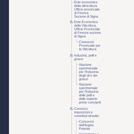
Ente economico
della olivicoltura.
Ufficio provinciale
di Firenze.
Sezione di Signa
Ente Economico
della Viticoltura,
Ufficio Provinciale
di Firenze sezione
di Signa
Consorzio
Provinciale per
la Viticoltura
Industria, pelli e
grassi
Stazione
sperimentale
per l'Industria
degli oli e dei
grassi
Stazione
sperimentale
per l'Industria
delle pelli e
delle materie
prime concianti
Consorzi,
imposizioni e
contributi idraulici
Consorzio
dell'Argine
Potente