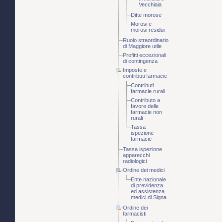
Vecchiaia
Ditte morose
Morosi e
morosi residui
Ruolo straordinario
di Maggiore utile
Profitti eccezionali
di contingenza
Imposte e
contributi farmacie
Contributi
farmacie rurali
Contributo a
favore delle
farmacie non
rurali
Tassa
ispezione
farmacie
Tassa ispezione
apparecchi
radiologici
Ordine dei medici
Ente nazionale
di previdenza
ed assistenza
medici di Signa
Ordine dei
farmacisti