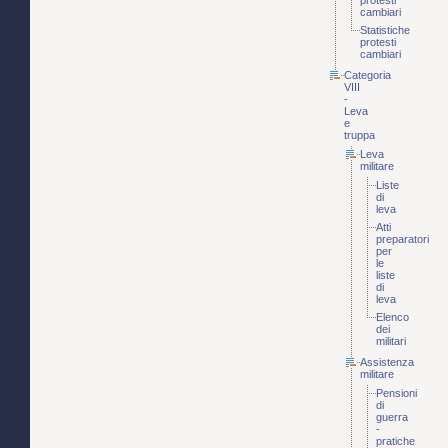
protesti
cambiari
Statistiche
protesti
cambiari
Categoria
VIII
-
Leva
e
truppa
Leva
militare
Liste
di
leva
Atti
preparatori
per
le
liste
di
leva
Elenco
dei
militari
Assistenza
militare
Pensioni
di
guerra
-
pratiche