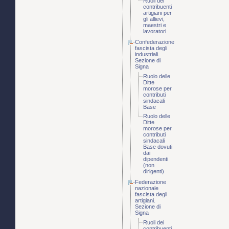
Ruoli dei
contribuenti
artigiani per
gli allievi,
maestri e
lavoratori
Confederazione
fascista degli
industriali.
Sezione di
Signa
Ruolo delle
Ditte
morose per
contributi
sindacali
Base
Ruolo delle
Ditte
morose per
contributi
sindacali
Base dovuti
dai
dipendenti
(non
dirigenti)
Federazione
nazionale
fascista degli
artigiani.
Sezione di
Signa
Ruoli dei
contribuenti