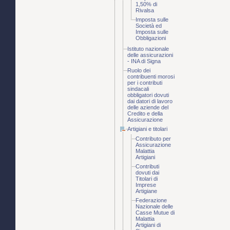
1,50% di
Rivalsa
Imposta sulle
Società ed
Imposta sulle
Obbligazioni
Istituto nazionale
delle assicurazioni
- INA di Signa
Ruolo dei
contribuenti morosi
per i contributi
sindacali
obbligatori dovuti
dai datori di lavoro
delle aziende del
Credito e della
Assicurazione
Artigiani e titolari
Contributo per
Assicurazione
Malattia
Artigiani
Contributi
dovuti dai
Titolari di
Imprese
Artigiane
Federazione
Nazionale delle
Casse Mutue di
Malattia
Artigiani di