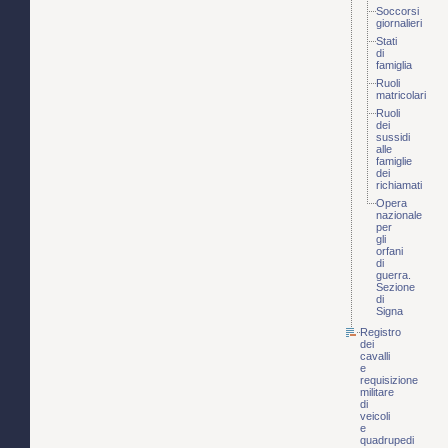
Soccorsi
giornalieri
Stati
di
famiglia
Ruoli
matricolari
Ruoli
dei
sussidi
alle
famiglie
dei
richiamati
Opera
nazionale
per
gli
orfani
di
guerra.
Sezione
di
Signa
Registro
dei
cavalli
e
requisizione
militare
di
veicoli
e
quadrupedi