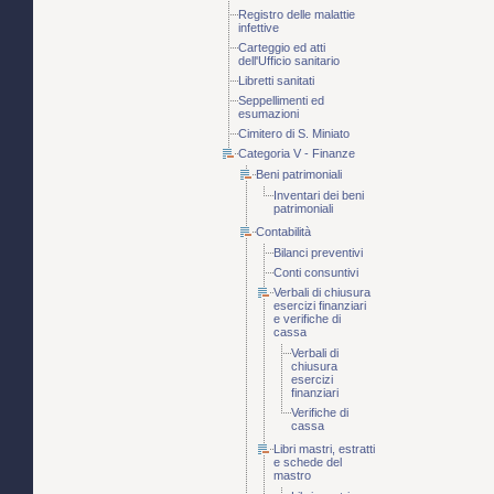
Registro delle malattie
infettive
Carteggio ed atti
dell'Ufficio sanitario
Libretti sanitati
Seppellimenti ed
esumazioni
Cimitero di S. Miniato
Categoria V - Finanze
Beni patrimoniali
Inventari dei beni
patrimoniali
Contabilità
Bilanci preventivi
Conti consuntivi
Verbali di chiusura
esercizi finanziari
e verifiche di
cassa
Verbali di
chiusura
esercizi
finanziari
Verifiche di
cassa
Libri mastri, estratti
e schede del
mastro