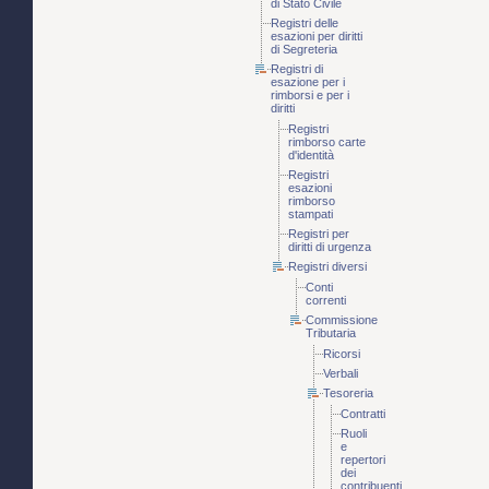
di Stato Civile
Registri delle
esazioni per diritti
di Segreteria
Registri di
esazione per i
rimborsi e per i
diritti
Registri
rimborso carte
d'identità
Registri
esazioni
rimborso
stampati
Registri per
diritti di urgenza
Registri diversi
Conti
correnti
Commissione
Tributaria
Ricorsi
Verbali
Tesoreria
Contratti
Ruoli
e
repertori
dei
contribuenti