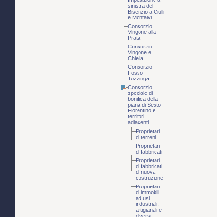
Imposizione a
sinistra del
Bisenzio a Ciulli
e Montalvi
Consorzio
Vingone alla
Prata
Consorzio
Vingone e
Chiella
Consorzio
Fosso
Tozzinga
Consorzio
speciale di
bonifica della
piana di Sesto
Fiorentino e
territori
adiacenti
Proprietari
di terreni
Proprietari
di fabbricati
Proprietari
di fabbricati
di nuova
costruzione
Proprietari
di immobili
ad usi
industriali,
artigianali e
diversi