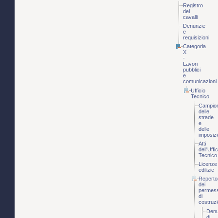
Registro
dei
cavalli
Denunzie
e
requisizioni
Categoria
X
-
Lavori
pubblici
e
comunicazioni
Ufficio
Tecnico
Campio
delle
strade
e
delle
imposizi
Atti
dell'Uffic
Tecnico
Licenze
edilizie
Reperto
dei
permess
di
costruz
Denu
di