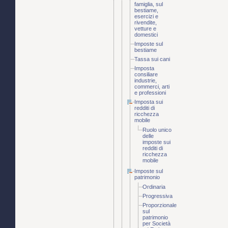
famiglia, sul
bestiame,
esercizi e
rivendite,
vetture e
domestici
Imposte sul
bestiame
Tassa sui cani
Imposta
consiliare
industrie,
commerci, arti
e professioni
Imposta sui
redditi di
ricchezza
mobile
Ruolo unico
delle
imposte sui
redditi di
ricchezza
mobile
Imposte sul
patrimonio
Ordinaria
Progressiva
Proporzionale
sul
patrimonio
per Società