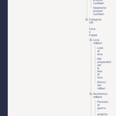
protesti
cambiari
Statistiche
protesti
cambiari
Categoria
VIII
-
Leva
e
truppa
Leva
militare
Liste
di
leva
Atti
preparatori
per
le
liste
di
leva
Elenco
dei
militari
Assistenza
militare
Pensioni
di
guerra
-
pratiche