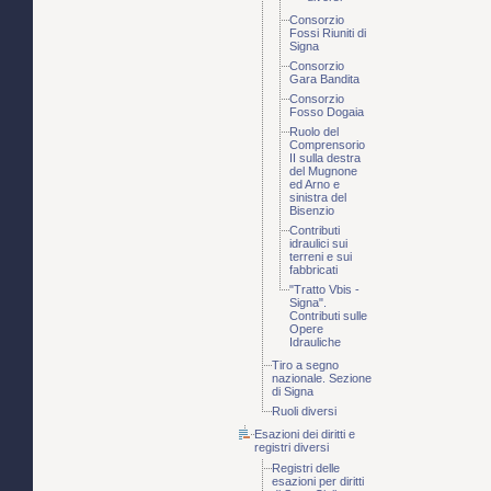
Consorzio
Fossi Riuniti di
Signa
Consorzio
Gara Bandita
Consorzio
Fosso Dogaia
Ruolo del
Comprensorio
II sulla destra
del Mugnone
ed Arno e
sinistra del
Bisenzio
Contributi
idraulici sui
terreni e sui
fabbricati
"Tratto Vbis -
Signa".
Contributi sulle
Opere
Idrauliche
Tiro a segno
nazionale. Sezione
di Signa
Ruoli diversi
Esazioni dei diritti e
registri diversi
Registri delle
esazioni per diritti