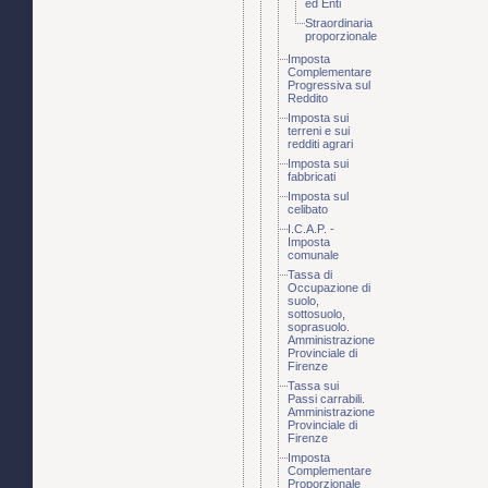
ed Enti
Straordinaria
proporzionale
Imposta
Complementare
Progressiva sul
Reddito
Imposta sui
terreni e sui
redditi agrari
Imposta sui
fabbricati
Imposta sul
celibato
I.C.A.P. -
Imposta
comunale
Tassa di
Occupazione di
suolo,
sottosuolo,
soprasuolo.
Amministrazione
Provinciale di
Firenze
Tassa sui
Passi carrabili.
Amministrazione
Provinciale di
Firenze
Imposta
Complementare
Proporzionale