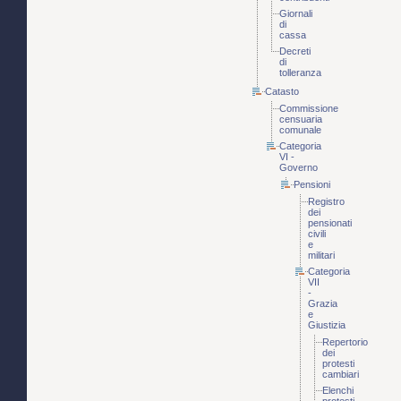
Giornali
di
cassa
Decreti
di
tolleranza
Catasto
Commissione
censuaria
comunale
Categoria
VI -
Governo
Pensioni
Registro
dei
pensionati
civili
e
militari
Categoria
VII
-
Grazia
e
Giustizia
Repertorio
dei
protesti
cambiari
Elenchi