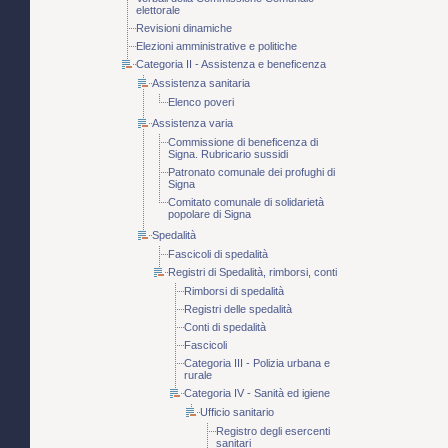
elettorale
Revisioni dinamiche
Elezioni amministrative e politiche
Categoria II - Assistenza e beneficenza
Assistenza sanitaria
Elenco poveri
Assistenza varia
Commissione di beneficenza di
Signa. Rubricario sussidi
Patronato comunale dei profughi di
Signa
Comitato comunale di solidarietà
popolare di Signa
Spedalità
Fascicoli di spedalità
Registri di Spedalità, rimborsi, conti
Rimborsi di spedalità
Registri delle spedalità
Conti di spedalità
Fascicoli
Categoria III - Polizia urbana e
rurale
Categoria IV - Sanità ed igiene
Ufficio sanitario
Registro degli esercenti
sanitari