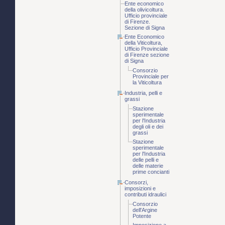
Ente economico
della olivicoltura.
Ufficio provinciale
di Firenze.
Sezione di Signa
Ente Economico
della Viticoltura,
Ufficio Provinciale
di Firenze sezione
di Signa
Consorzio
Provinciale per
la Viticoltura
Industria, pelli e
grassi
Stazione
sperimentale
per l'Industria
degli oli e dei
grassi
Stazione
sperimentale
per l'Industria
delle pelli e
delle materie
prime concianti
Consorzi,
imposizioni e
contributi idraulici
Consorzio
dell'Argine
Potente