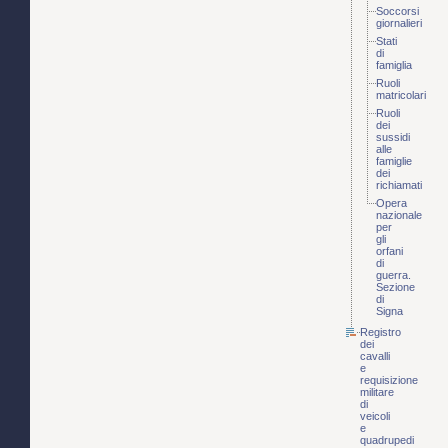
Soccorsi
giornalieri
Stati
di
famiglia
Ruoli
matricolari
Ruoli
dei
sussidi
alle
famiglie
dei
richiamati
Opera
nazionale
per
gli
orfani
di
guerra.
Sezione
di
Signa
Registro
dei
cavalli
e
requisizione
militare
di
veicoli
e
quadrupedi