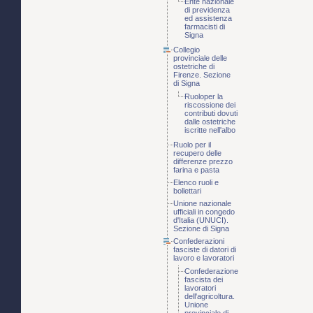
Ente nazionale
di previdenza
ed assistenza
farmacisti di
Signa
Collegio
provinciale delle
ostetriche di
Firenze. Sezione
di Signa
Ruoloper la
riscossione dei
contributi dovuti
dalle ostetriche
iscritte nell'albo
Ruolo per il
recupero delle
differenze prezzo
farina e pasta
Elenco ruoli e
bollettari
Unione nazionale
ufficiali in congedo
d'Italia (UNUCI).
Sezione di Signa
Confederazioni
fasciste di datori di
lavoro e lavoratori
Confederazione
fascista dei
lavoratori
dell'agricoltura.
Unione