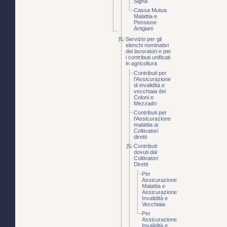
Signa
Cassa Mutua
Malattia e
Pensione
Artigiani
Servizio per gli
elenchi nominativi
dei lavoratori e per
i contributi unificati
in agricoltura
Contributi per
l'Assicurazione
di invalidità e
vecchiaia dei
Coloni e
Mezzadri
Contributi per
l'Assicurazione
malattia ai
Coltivatori
diretti
Contributi
dovuti dai
Coltivatori
Diretti
Per
Assicurazione
Malattia e
Assicurazione
Invalidità e
Vecchiaia
Per
Assicurazione
Invalidità e