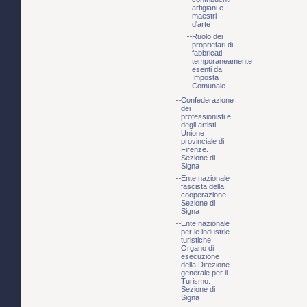
artigiani e
maestri
d'arte
Ruolo dei
proprietari di
fabbricati
temporaneamente
esenti da
Imposta
Comunale
Confederazione
dei
professionisti e
degli artisti.
Unione
provinciale di
Firenze.
Sezione di
Signa
Ente nazionale
fascista della
cooperazione.
Sezione di
Signa
Ente nazionale
per le industrie
turistiche.
Organo di
esecuzione
della Direzione
generale per il
Turismo.
Sezione di
Signa