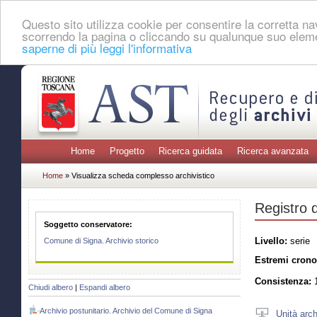
Questo sito utilizza cookie per consentire la corretta 
scorrendo la pagina o cliccando su qualunque suo eleme
saperne di più leggi l'informativa
Home
Progetto
Ricerca guidata
Ricerca avanzata
Home
» Visualizza scheda complesso archivistico
Registro d
Soggetto conservatore:
Livello:
serie
Comune di Signa. Archivio storico
Estremi crono
Consistenza:
1
Chiudi albero
|
Espandi albero
Archivio postunitario. Archivio del Comune di Signa
Unità arch