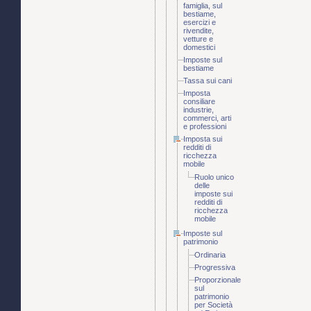
famiglia, sul
bestiame,
esercizi e
rivendite,
vetture e
domestici
Imposte sul
bestiame
Tassa sui cani
Imposta
consiliare
industrie,
commerci, arti
e professioni
Imposta sui
redditi di
ricchezza
mobile
Ruolo unico
delle
imposte sui
redditi di
ricchezza
mobile
Imposte sul
patrimonio
Ordinaria
Progressiva
Proporzionale
sul
patrimonio
per Società