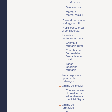
Vecchiaia
Ditte morose
Morosi e
morosi residui
Ruolo straordinario
di Maggiore utile
Profitti eccezionali
di contingenza
Imposte e
contributi farmacie
Contributi
farmacie rurali
Contributo a
favore delle
farmacie non
rurali
Tassa
ispezione
farmacie
Tassa ispezione
apparecchi
radiologici
Ordine dei medici
Ente nazionale
di previdenza
ed assistenza
medici di Signa
Ordine dei
farmacisti