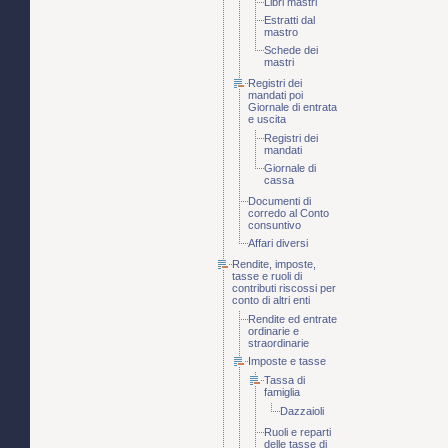
Libri mastri
Estratti dal
mastro
Schede dei
mastri
Registri dei
mandati poi
Giornale di entrata
e uscita
Registri dei
mandati
Giornale di
cassa
Documenti di
corredo al Conto
consuntivo
Affari diversi
Rendite, imposte,
tasse e ruoli di
contributi riscossi per
conto di altri enti
Rendite ed entrate
ordinarie e
straordinarie
Imposte e tasse
Tassa di
famiglia
Dazzaioli
Ruoli e reparti
delle tasse di