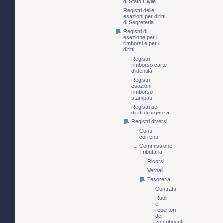
di Stato Civile
Registri delle
esazioni per diritti
di Segreteria
Registri di
esazione per i
rimborsi e per i
diritti
Registri
rimborso carte
d'identità
Registri
esazioni
rimborso
stampati
Registri per
diritti di urgenza
Registri diversi
Conti
correnti
Commissione
Tributaria
Ricorsi
Verbali
Tesoreria
Contratti
Ruoli
e
repertori
dei
contribuenti