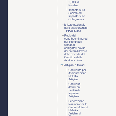
1,50% di
Rivalsa
Imposta sulle
Società ed
Imposta sulle
Obbligazioni
Istituto nazionale
delle assicurazioni
- INA di Signa
Ruolo dei
contribuenti morosi
per i contributi
sindacali
obbligatori dovuti
dai datori di lavoro
delle aziende del
Credito e della
Assicurazione
Artigiani e titolari
Contributo per
Assicurazione
Malattia
Artigiani
Contributi
dovuti dai
Titolari di
Imprese
Artigiane
Federazione
Nazionale delle
Casse Mutue di
Malattia
Artigiani di