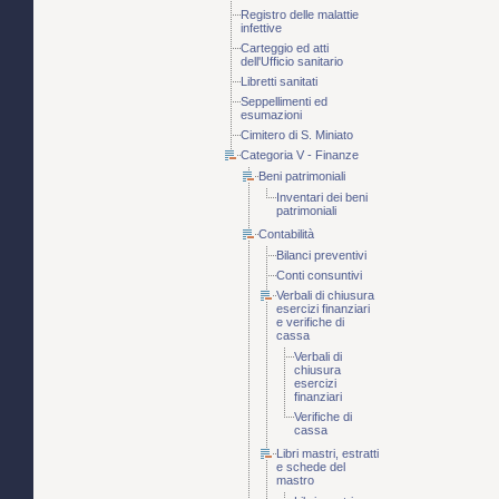
Registro delle malattie
infettive
Carteggio ed atti
dell'Ufficio sanitario
Libretti sanitati
Seppellimenti ed
esumazioni
Cimitero di S. Miniato
Categoria V - Finanze
Beni patrimoniali
Inventari dei beni
patrimoniali
Contabilità
Bilanci preventivi
Conti consuntivi
Verbali di chiusura
esercizi finanziari
e verifiche di
cassa
Verbali di
chiusura
esercizi
finanziari
Verifiche di
cassa
Libri mastri, estratti
e schede del
mastro