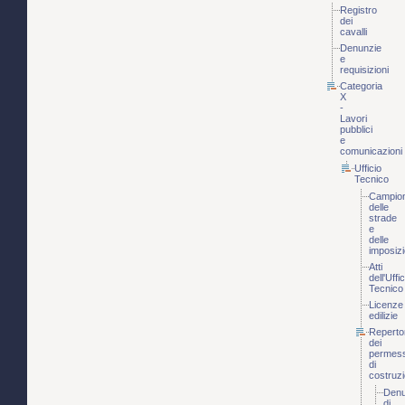
Registro
dei
cavalli
Denunzie
e
requisizioni
Categoria
X
-
Lavori
pubblici
e
comunicazioni
Ufficio
Tecnico
Campio
delle
strade
e
delle
imposizi
Atti
dell'Uffic
Tecnico
Licenze
edilizie
Reperto
dei
permess
di
costruz
Denu
di