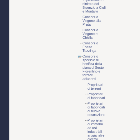
Imposizione a
sinistra del
Bisenzio a Ciulli
e Montalvi
Consorzio
Vingone alla
Prata
Consorzio
Vingone e
Chiella
Consorzio
Fosso
Tozzinga
Consorzio
speciale di
bonifica della
piana di Sesto
Fiorentino e
territori
adiacenti
Proprietari
di terreni
Proprietari
di fabbricati
Proprietari
di fabbricati
di nuova
costruzione
Proprietari
di immobili
ad usi
industriali,
artigianali e
diversi