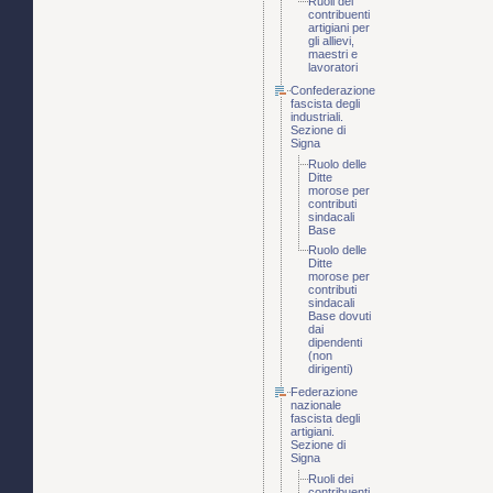
Ruoli dei
contribuenti
artigiani per
gli allievi,
maestri e
lavoratori
Confederazione
fascista degli
industriali.
Sezione di
Signa
Ruolo delle
Ditte
morose per
contributi
sindacali
Base
Ruolo delle
Ditte
morose per
contributi
sindacali
Base dovuti
dai
dipendenti
(non
dirigenti)
Federazione
nazionale
fascista degli
artigiani.
Sezione di
Signa
Ruoli dei
contribuenti