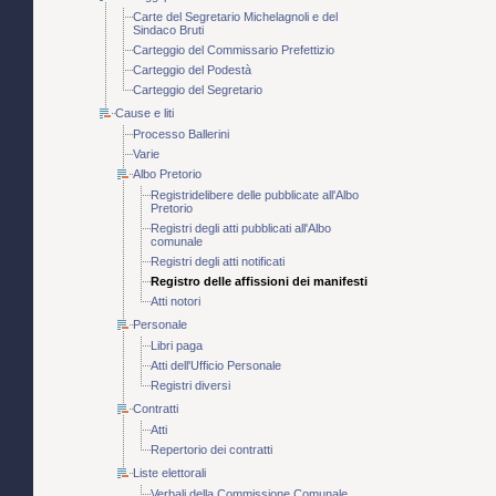
Carte del Segretario Michelagnoli e del
Sindaco Bruti
Carteggio del Commissario Prefettizio
Carteggio del Podestà
Carteggio del Segretario
Cause e liti
Processo Ballerini
Varie
Albo Pretorio
Registridelibere delle pubblicate all'Albo
Pretorio
Registri degli atti pubblicati all'Albo
comunale
Registri degli atti notificati
Registro delle affissioni dei manifesti
Atti notori
Personale
Libri paga
Atti dell'Ufficio Personale
Registri diversi
Contratti
Atti
Repertorio dei contratti
Liste elettorali
Verbali della Commissione Comunale