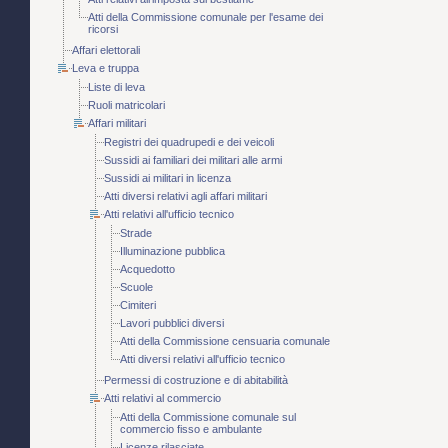
Atti della Commissione comunale per l'esame dei
ricorsi
Affari elettorali
Leva e truppa
Liste di leva
Ruoli matricolari
Affari militari
Registri dei quadrupedi e dei veicoli
Sussidi ai familiari dei militari alle armi
Sussidi ai militari in licenza
Atti diversi relativi agli affari militari
Atti relativi all'ufficio tecnico
Strade
Illuminazione pubblica
Acquedotto
Scuole
Cimiteri
Lavori pubblici diversi
Atti della Commissione censuaria comunale
Atti diversi relativi all'ufficio tecnico
Permessi di costruzione e di abitabilità
Atti relativi al commercio
Atti della Commissione comunale sul
commercio fisso e ambulante
Licenze rilasciate