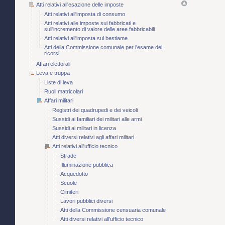
Atti relativi all'esazione delle imposte
Atti relativi all'imposta di consumo
Atti relativi alle imposte sui fabbricati e
sull'incremento di valore delle aree fabbricabili
Atti relativi all'imposta sul bestiame
Atti della Commissione comunale per l'esame dei
ricorsi
Affari elettorali
Leva e truppa
Liste di leva
Ruoli matricolari
Affari militari
Registri dei quadrupedi e dei veicoli
Sussidi ai familiari dei militari alle armi
Sussidi ai militari in licenza
Atti diversi relativi agli affari militari
Atti relativi all'ufficio tecnico
Strade
Illuminazione pubblica
Acquedotto
Scuole
Cimiteri
Lavori pubblici diversi
Atti della Commissione censuaria comunale
Atti diversi relativi all'ufficio tecnico