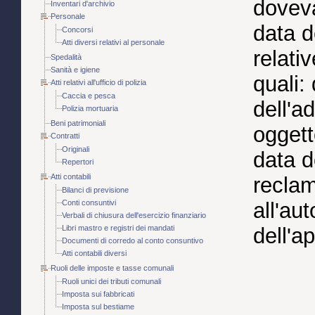
doveva
Inventari d'archivio
Personale
data d
Concorsi
Atti diversi relativi al personale
relati
Spedalità
Sanità e igiene
quali:
Atti relativi all'ufficio di polizia
Caccia e pesca
dell'a
Polizia mortuaria
Beni patrimoniali
oggett
Contratti
Originali
data d
Repertori
Atti contabili
reclam
Bilanci di previsione
Conti consuntivi
all'au
Verbali di chiusura dell'esercizio finanziario
Libri mastro e registri dei mandati
dell'a
Documenti di corredo al conto consuntivo
Atti contabili diversi
Ruoli delle imposte e tasse comunali
Ruoli unici dei tributi comunali
Imposta sui fabbricati
Imposta sul bestiame