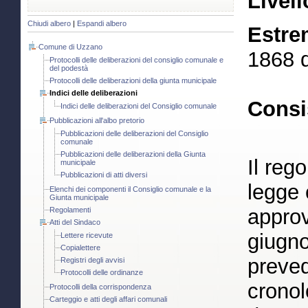
Livell
Chiudi albero
|
Espandi albero
Estre
Comune di Uzzano
1868 d
Protocolli delle deliberazioni del consiglio comunale e
del podestà
Protocolli delle deliberazioni della giunta municipale
Indici delle deliberazioni
Consi
Indici delle deliberazioni del Consiglio comunale
Pubblicazioni all'albo pretorio
Pubblicazioni delle deliberazioni del Consiglio
comunale
Pubblicazioni delle deliberazioni della Giunta
Il reg
municipale
Pubblicazioni di atti diversi
legge 
Elenchi dei componenti il Consiglio comunale e la
Giunta municipale
approv
Regolamenti
Atti del Sindaco
giugno
Lettere ricevute
Copialettere
preved
Registri degli avvisi
Protocolli delle ordinanze
cronol
Protocolli della corrispondenza
Carteggio e atti degli affari comunali