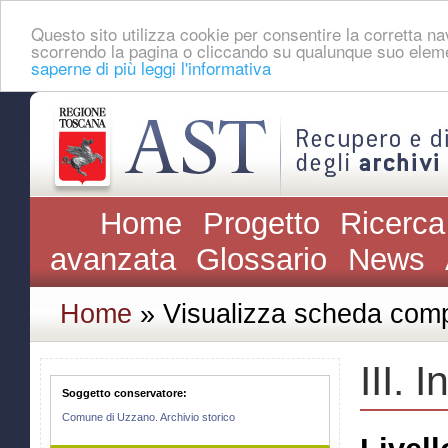
Questo sito utilizza cookie per consentire la corretta 
scorrendo la pagina o cliccando su qualunque suo eleme
saperne di più leggi l'informativa
Home
Progetto
Ricerca
avanzata
Glossario
News
Home
» Visualizza scheda comp
III. 
Soggetto conservatore:
Comune di Uzzano. Archivio storico