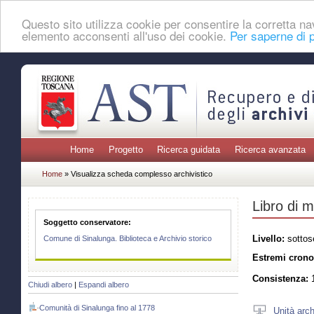
Questo sito utilizza cookie per consentire la corretta 
elemento acconsenti all'uso dei cookie.
Per saperne di p
Home
Progetto
Ricerca guidata
Ricerca avanzata
Home
» Visualizza scheda complesso archivistico
Libro di 
Soggetto conservatore:
Livello:
sottos
Comune di Sinalunga. Biblioteca e Archivio storico
Estremi crono
Consistenza:
1
Chiudi albero
|
Espandi albero
Comunità di Sinalunga fino al 1778
Unità arch