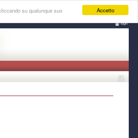
Accetto
 cliccando su qualunque suo
login