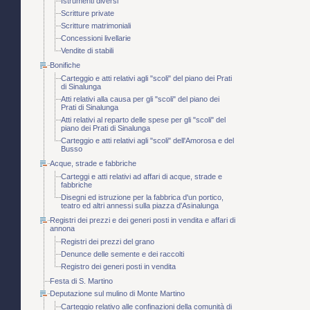
Istrumenti diversi
Scritture private
Scritture matrimoniali
Concessioni livellarie
Vendite di stabili
Bonifiche
Carteggio e atti relativi agli "scoli" del piano dei Prati
di Sinalunga
Atti relativi alla causa per gli "scoli" del piano dei
Prati di Sinalunga
Atti relativi al reparto delle spese per gli "scoli" del
piano dei Prati di Sinalunga
Carteggio e atti relativi agli "scoli" dell'Amorosa e del
Busso
Acque, strade e fabbriche
Carteggi e atti relativi ad affari di acque, strade e
fabbriche
Disegni ed istruzione per la fabbrica d'un portico,
teatro ed altri annessi sulla piazza d'Asinalunga
Registri dei prezzi e dei generi posti in vendita e affari di
annona
Registri dei prezzi del grano
Denunce delle semente e dei raccolti
Registro dei generi posti in vendita
Festa di S. Martino
Deputazione sul mulino di Monte Martino
Carteggio relativo alle confinazioni della comunità di