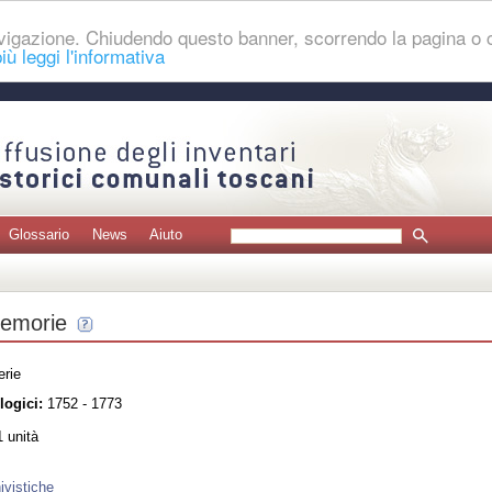
navigazione. Chiudendo questo banner, scorrendo la pagina o
iù leggi l'informativa
Glossario
News
Aiuto
memorie
erie
logici:
1752 - 1773
 unità
ivistiche