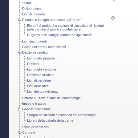
Statuti
Deliberazioni
Libri di memorie
Riseduti e famiglie ammesse agli "onori"
Elenchi di podestà e capitani di giustizia e di riseduti
nelle cariche di priore e gonfaloniere
Registro delle famiglie ammesse agli "onori"
Libri dei proventi
Piante dei terreni comunitativi
Debitori e creditori
Libro delle preselle
Debitori
Libro delle condotte
Debitori e creditori
Libri di perpetue
Libri delle linee
Libri dei provvisionati
Entrate e uscite e saldi dei camarlenghi
Imposte e tasse
Gabella della carne
Spoglio dei debitori e sindacati dei camarlenghi
Libretti della gabella della carne
Stime di danni dati
Contratti