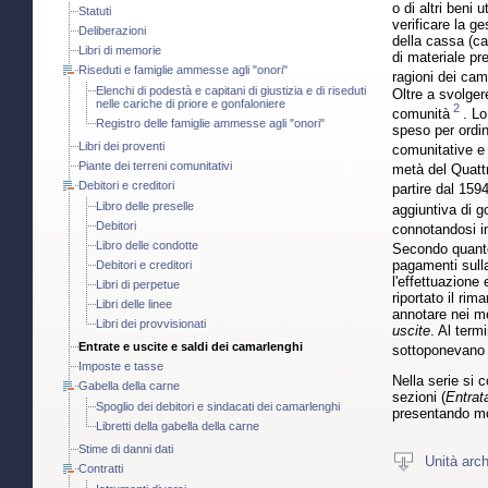
o di altri beni 
Statuti
verificare la ge
Deliberazioni
della cassa (ca
Libri di memorie
di materiale pre
Riseduti e famiglie ammesse agli "onori"
ragioni dei cam
Elenchi di podestà e capitani di giustizia e di riseduti
Oltre a svolger
nelle cariche di priore e gonfaloniere
2
comunità
. Lo
Registro delle famiglie ammesse agli "onori"
speso per ordine
Libri dei proventi
comunitative e 
Piante dei terreni comunitativi
metà del Quatt
Debitori e creditori
partire dal 159
Libro delle preselle
aggiuntiva di go
Debitori
connotandosi i
Libro delle condotte
Secondo quanto
pagamenti sull
Debitori e creditori
l'effettuazione
Libri di perpetue
riportato il rim
Libri delle linee
annotare nei me
Libri dei provvisionati
uscite
. Al term
Entrate e uscite e saldi dei camarlenghi
sottoponevano i
Imposte e tasse
Nella serie si c
Gabella della carne
sezioni (
Entrat
Spoglio dei debitori e sindacati dei camarlenghi
presentando mo
Libretti della gabella della carne
Stime di danni dati
Unità arch
Contratti