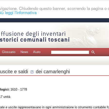
navigazione. Chiudendo questo banner, scorrendo la pagina o
iù leggi l'informativa
Glossario
News
Aiuto
uscite e saldi
dei camarlenghi
logici:
1610 - 1778
7 unità
ate e uscite
rappresentavano in ogni amministraione lo strumento contabile fo