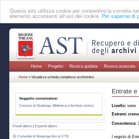
Questo sito utilizza cookie per consentire la corretta 
elemento acconsenti all'uso dei cookie.
Per saperne di p
Home
Progetto
Ricerca guidata
Ricerca avanzata
Home
» Visualizza scheda complesso archivistico
Entrate e 
Soggetto conservatore:
Livello:
serie
Comune di Sinalunga. Biblioteca e Archivio storico
Estremi crono
Consistenza:
1
Chiudi albero
|
Espandi albero
Comunità di Sinalunga fino al 1778
I registri di
Entr