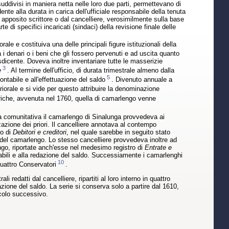
 suddivisi in maniera netta nelle loro due parti, permettevano di
ente alla durata in carica dell'ufficiale responsabile della tenuta
apposito scrittore o dal cancelliere, verosimilmente sulla base
 di specifici incaricati (sindaci) della revisione finale delle
le e costituiva una delle principali figure istituzionali della
i denari o i beni che gli fossero pervenuti e ad uscita quanto
iusdicente. Doveva inoltre inventariare tutte le masserizie
3
e
. Al termine dell'ufficio, di durata trimestrale almeno dalla
5
ontabile e all'effettuazione del saldo
. Divenuto annuale a
iorale e si vide per questo attribuire la denominazione
riche, avvenuta nel 1760, quella di camarlengo venne
ità comunitativa il camarlengo di Sinalunga provvedeva ai
zzazione dei priori. Il cancelliere annotava al contempo
ro di
Debitori e creditori
, nel quale sarebbe in seguito stato
del camarlengo. Lo stesso cancelliere provvedeva inoltre ad
go, riportate anch'esse nel medesimo registro di
Entrate e
ontabili e alla redazione del saldo. Successiamente i camarlenghi
10
Quattro Conservatori
.
redatti dal cancelliere, ripartiti al loro interno in quattro
zione del saldo. La serie si conserva solo a partire dal 1610,
colo successivo.