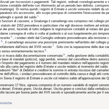
utilizzati per riscossioni o pagamenti. Tali registri, ordinati cronologicamente e
stione contabile dell'ente con riferimento ad un periodo ben definito, corrispond
marlengo). Di norma quindi i registri di
Entrate e uscite
venivano redatti da un 
paratorio e/o accessorio, allo scopo precipuo di consentire l'esecuzione da parte
1
arlenghi e quindi del saldo
.
e funzioni di cassiere, a Sinalunga il camarlengo era compreso nel collegio priora
 statuto del 1553 prevedeva in particolare che egli dovesse mettere ad entrata 
 dei priori, facendo di tutto redigere le registrazioni contabili al notaio del g
darne consegna di volta in volta al podestà o al suo luogotenente
pro tempor
4
rocento
, i sindaci eletti dal Consiglio ordinario provvedevano alla revisione c
6
4
, il camarlengo assunse una posizione preminente nell'ambito del collegio pr
7
nfaloniere dall'inizio del XVIII secolo
. Solo con la separazione delle due ca
8
n senso eminentemente tecnico
.
9
 si ricava dalla documentazione conservata
, nella gestione della contabil
a base di mandati (
polizze
), oggi perduti, emessi dal cancelliere dietro autori
 e l'importo del pagamento e il numero del mandato relativo nell'apposito regist
ando alla carta del registro delle
Entrate e uscite
redatto al momento del saldo 
desimi "libri" di
Debitori e creditori
le somme in entrata riscosse dal camarlen
ine dell'ufficio, i sindaci provvedevano al controllo della cassa e degli atti c
n Siena il registro di
Entrate e uscite
col relativo saldo all'approvazione dei 
onservano 17 filze, ognuna composta di un numero variabile di registri semestrali 
a denari, Entrata grano, Uscita denari, Uscita grano
e conclusi dalla verbalizza
lte lacune per buona parte del XVII secolo e sporadicamente anche per il se
ivistiche