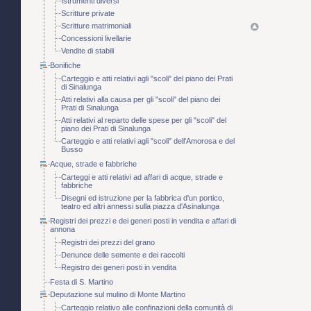
Istrumenti diversi
Scritture private
Scritture matrimoniali
Concessioni livellarie
Vendite di stabili
Bonifiche
Carteggio e atti relativi agli "scoli" del piano dei Prati
di Sinalunga
Atti relativi alla causa per gli "scoli" del piano dei
Prati di Sinalunga
Atti relativi al reparto delle spese per gli "scoli" del
piano dei Prati di Sinalunga
Carteggio e atti relativi agli "scoli" dell'Amorosa e del
Busso
Acque, strade e fabbriche
Carteggi e atti relativi ad affari di acque, strade e
fabbriche
Disegni ed istruzione per la fabbrica d'un portico,
teatro ed altri annessi sulla piazza d'Asinalunga
Registri dei prezzi e dei generi posti in vendita e affari di
annona
Registri dei prezzi del grano
Denunce delle semente e dei raccolti
Registro dei generi posti in vendita
Festa di S. Martino
Deputazione sul mulino di Monte Martino
Carteggio relativo alle confinazioni della comunità di