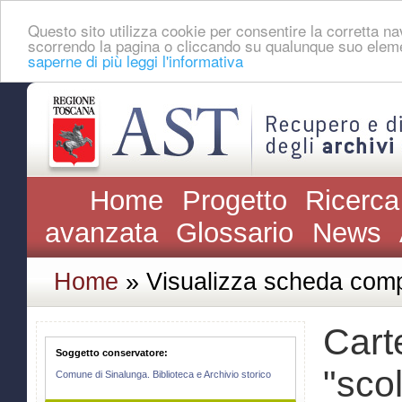
Questo sito utilizza cookie per consentire la corretta 
scorrendo la pagina o cliccando su qualunque suo eleme
saperne di più leggi l'informativa
Home
Progetto
Ricerca
avanzata
Glossario
News
Home
» Visualizza scheda comp
Carte
Soggetto conservatore:
"scol
Comune di Sinalunga. Biblioteca e Archivio storico