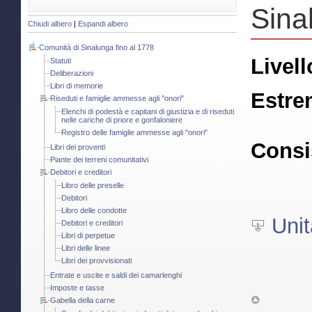
Sina
Chiudi albero
|
Espandi albero
Comunità di Sinalunga fino al 1778
Livell
Statuti
Deliberazioni
Libri di memorie
Estre
Riseduti e famiglie ammesse agli "onori"
Elenchi di podestà e capitani di giustizia e di riseduti
nelle cariche di priore e gonfaloniere
Registro delle famiglie ammesse agli "onori"
Consi
Libri dei proventi
Piante dei terreni comunitativi
Debitori e creditori
Libro delle preselle
Debitori
Libro delle condotte
Unit
Debitori e creditori
Libri di perpetue
Libri delle linee
Libri dei provvisionati
Entrate e uscite e saldi dei camarlenghi
Imposte e tasse
Gabella della carne