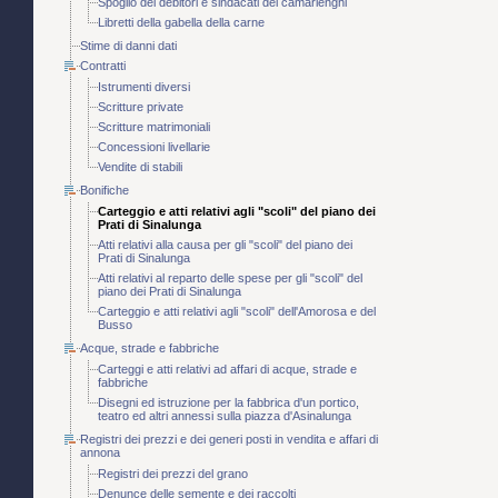
Spoglio dei debitori e sindacati dei camarlenghi
Libretti della gabella della carne
Stime di danni dati
Contratti
Istrumenti diversi
Scritture private
Scritture matrimoniali
Concessioni livellarie
Vendite di stabili
Bonifiche
Carteggio e atti relativi agli "scoli" del piano dei
Prati di Sinalunga
Atti relativi alla causa per gli "scoli" del piano dei
Prati di Sinalunga
Atti relativi al reparto delle spese per gli "scoli" del
piano dei Prati di Sinalunga
Carteggio e atti relativi agli "scoli" dell'Amorosa e del
Busso
Acque, strade e fabbriche
Carteggi e atti relativi ad affari di acque, strade e
fabbriche
Disegni ed istruzione per la fabbrica d'un portico,
teatro ed altri annessi sulla piazza d'Asinalunga
Registri dei prezzi e dei generi posti in vendita e affari di
annona
Registri dei prezzi del grano
Denunce delle semente e dei raccolti