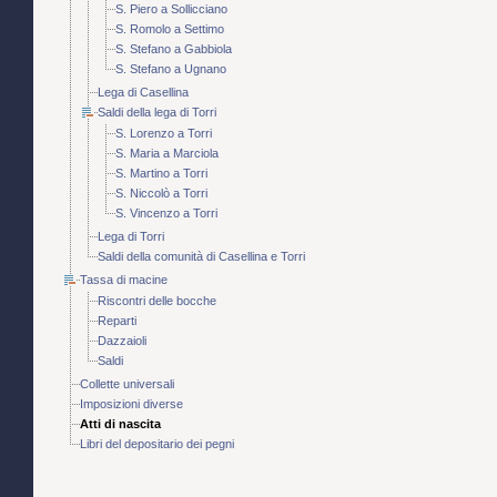
S. Piero a Sollicciano
S. Romolo a Settimo
S. Stefano a Gabbiola
S. Stefano a Ugnano
Lega di Casellina
Saldi della lega di Torri
S. Lorenzo a Torri
S. Maria a Marciola
S. Martino a Torri
S. Niccolò a Torri
S. Vincenzo a Torri
Lega di Torri
Saldi della comunità di Casellina e Torri
Tassa di macine
Riscontri delle bocche
Reparti
Dazzaioli
Saldi
Collette universali
Imposizioni diverse
Atti di nascita
Libri del depositario dei pegni