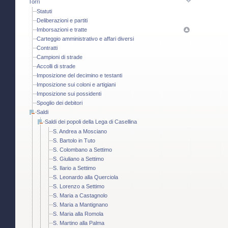
Torri
Statuti
Deliberazioni e partiti
Imborsazioni e tratte
Carteggio amministrativo e affari diversi
Contratti
Campioni di strade
Accolli di strade
Imposizione del decimino e testanti
Imposizione sui coloni e artigiani
Imposizione sui possidenti
Spoglio dei debitori
Saldi
Saldi dei popoli della Lega di Casellina
S. Andrea a Mosciano
S. Bartolo in Tuto
S. Colombano a Settimo
S. Giuliano a Settimo
S. Ilario a Settimo
S. Leonardo alla Querciola
S. Lorenzo a Settimo
S. Maria a Castagnolo
S. Maria a Mantignano
S. Maria alla Romola
S. Martino alla Palma