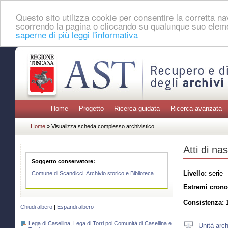
Questo sito utilizza cookie per consentire la corretta 
scorrendo la pagina o cliccando su qualunque suo eleme
saperne di più leggi l'informativa
Home
Progetto
Ricerca guidata
Ricerca avanzata
Home
» Visualizza scheda complesso archivistico
Atti di nas
Soggetto conservatore:
Livello:
serie
Comune di Scandicci. Archivio storico e Biblioteca
Estremi crono
Consistenza:
1
Chiudi albero
|
Espandi albero
Lega di Casellina, Lega di Torri poi Comunità di Casellina e
Unità arch