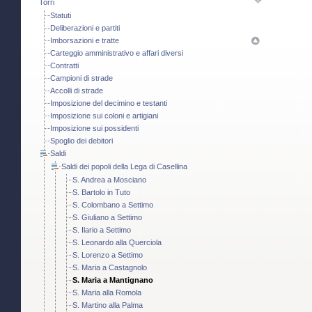
Torri
Statuti
Deliberazioni e partiti
Imborsazioni e tratte
Carteggio amministrativo e affari diversi
Contratti
Campioni di strade
Accolli di strade
Imposizione del decimino e testanti
Imposizione sui coloni e artigiani
Imposizione sui possidenti
Spoglio dei debitori
Saldi
Saldi dei popoli della Lega di Casellina
S. Andrea a Mosciano
S. Bartolo in Tuto
S. Colombano a Settimo
S. Giuliano a Settimo
S. Ilario a Settimo
S. Leonardo alla Querciola
S. Lorenzo a Settimo
S. Maria a Castagnolo
S. Maria a Mantignano
S. Maria alla Romola
S. Martino alla Palma