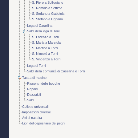
S. Piero a Sollicciano
S. Romolo a Settimo
S. Stefano a Gabbiola
S. Stefano a Ugnano
Lega di Casellina
Saldi della lega di Torri
S. Lorenzo a Torri
S. Maria a Marciola
S. Martino a Torri
S. Niccolò a Torri
S. Vincenzo a Torri
Lega di Torri
Saldi della comunità di Casellina e Torri
Tassa di macine
Riscontri delle bocche
Reparti
Dazzaioli
Saldi
Collette universali
Imposizioni diverse
Atti di nascita
Libri del depositario dei pegni