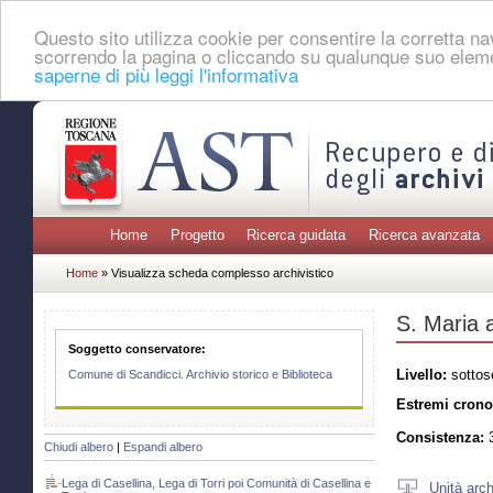
Questo sito utilizza cookie per consentire la corretta 
scorrendo la pagina o cliccando su qualunque suo eleme
saperne di più leggi l'informativa
Home
Progetto
Ricerca guidata
Ricerca avanzata
Home
» Visualizza scheda complesso archivistico
S. Maria 
Soggetto conservatore:
Livello:
sottos
Comune di Scandicci. Archivio storico e Biblioteca
Estremi crono
Consistenza:
Chiudi albero
|
Espandi albero
Lega di Casellina, Lega di Torri poi Comunità di Casellina e
Unità arch