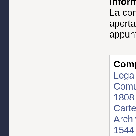
Inform
La con
aperta 
appun
Compl
Lega 
Comun
180
Carte
Archi
1544