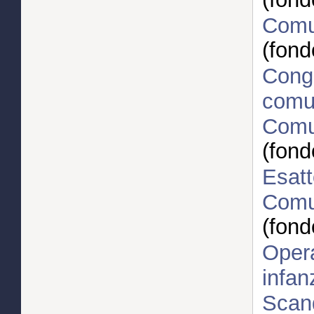
Comun
(fond
Congr
comun
Comun
(fond
Esatt
Comun
(fond
Opera
infan
Scand