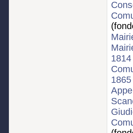
Conso
Comun
(fond
Mairi
Mairi
181
Comun
186
Appen
Scand
Giudi
Comun
(fond