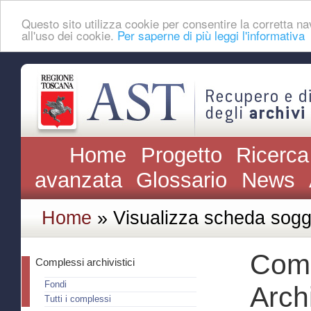
Questo sito utilizza cookie per consentire la corretta
all'uso dei cookie.
Per saperne di più leggi l'informativa
Home
Progetto
Ricerca
avanzata
Glossario
News
Home
» Visualizza scheda sogg
Comu
Complessi archivistici
Fondi
Archi
Tutti i complessi