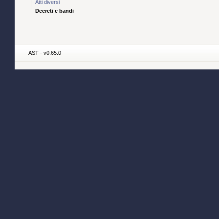
Atti diversi
Decreti e bandi
AST - v0.65.0