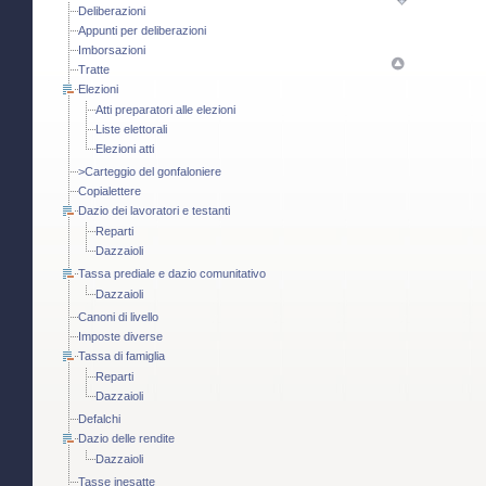
Deliberazioni
Appunti per deliberazioni
Imborsazioni
Tratte
Elezioni
Atti preparatori alle elezioni
Liste elettorali
Elezioni atti
>Carteggio del gonfaloniere
Copialettere
Dazio dei lavoratori e testanti
Reparti
Dazzaioli
Tassa prediale e dazio comunitativo
Dazzaioli
Canoni di livello
Imposte diverse
Tassa di famiglia
Reparti
Dazzaioli
Defalchi
Dazio delle rendite
Dazzaioli
Tasse inesatte