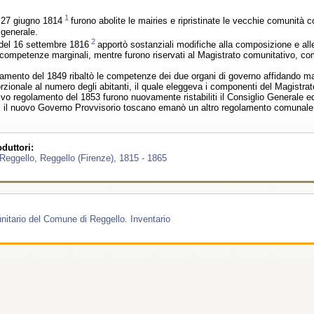
1
l 27 giugno 1814
furono abolite le mairies e ripristinate le vecchie comunità co
 generale.
2
 del 16 settembre 1816
apportò sostanziali modifiche alla composizione e alle 
 competenze marginali, mentre furono riservati al Magistrato comunitativo, compo
mento del 1849 ribaltò le competenze dei due organi di governo affidando magg
orzionale al numero degli abitanti, il quale eleggeva i componenti del Magistrat
vo regolamento del 1853 furono nuovamente ristabiliti il Consiglio Generale ed 
, il nuovo Governo Provvisorio toscano emanò un altro regolamento comunale, 
duttori:
Reggello, Reggello (Firenze), 1815 - 1865
unitario del Comune di Reggello. Inventario