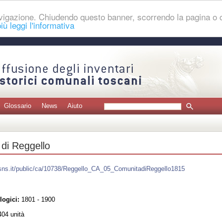
navigazione. Chiudendo questo banner, scorrendo la pagina o
iù leggi l'informativa
Glossario
News
Aiuto
di Reggello
t.sns.it/public/ca/10738/Reggello_CA_05_ComunitadiReggello1815
logici:
1801 - 1900
04 unità