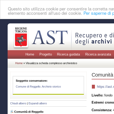
Questo sito utilizza cookie per consentire la corretta 
elemento acconsenti all'uso dei cookie.
Per saperne di p
Home
Progetto
Ricerca guidata
Ricerca avanzata
Home
» Visualizza scheda complesso archivistico
Comunità 
Soggetto conservatore:
https://as
Comune di Reggello. Archivio storico
Livello:
fondo
Estremi crono
Chiudi albero
|
Espandi albero
Consistenza:
4
Comunità di Reggello