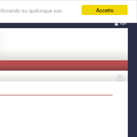
Accetto
 cliccando su qualunque suo
login