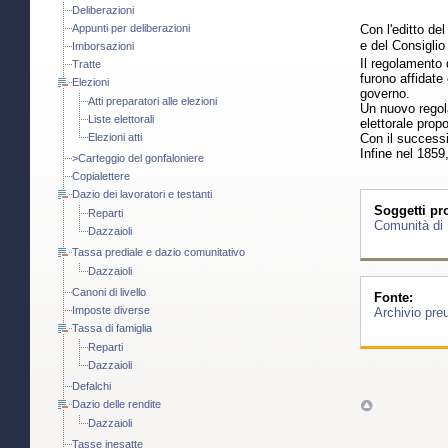
Deliberazioni
Appunti per deliberazioni
Con l'editto de
e del Consiglio
Imborsazioni
Il regolamento
Tratte
furono affidate
Elezioni
governo.
Atti preparatori alle elezioni
Un nuovo regola
Liste elettorali
elettorale prop
Con il successi
Elezioni atti
Infine nel 1859
>Carteggio del gonfaloniere
Copialettere
Dazio dei lavoratori e testanti
Soggetti pro
Reparti
Comunità di 
Dazzaioli
Tassa prediale e dazio comunitativo
Dazzaioli
Canoni di livello
Fonte:
Imposte diverse
Archivio pre
Tassa di famiglia
Reparti
Dazzaioli
Defalchi
Dazio delle rendite
Dazzaioli
Tasse inesatte