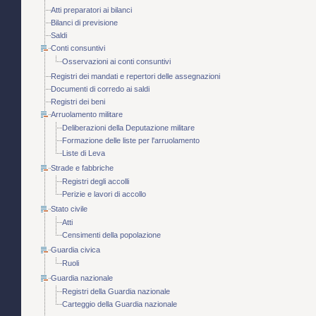
Atti preparatori ai bilanci
Bilanci di previsione
Saldi
Conti consuntivi
Osservazioni ai conti consuntivi
Registri dei mandati e repertori delle assegnazioni
Documenti di corredo ai saldi
Registri dei beni
Arruolamento militare
Deliberazioni della Deputazione militare
Formazione delle liste per l'arruolamento
Liste di Leva
Strade e fabbriche
Registri degli accolli
Perizie e lavori di accollo
Stato civile
Atti
Censimenti della popolazione
Guardia civica
Ruoli
Guardia nazionale
Registri della Guardia nazionale
Carteggio della Guardia nazionale